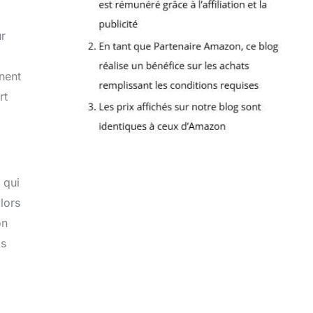
ur
gnent
rt
 qui
 lors
on
is