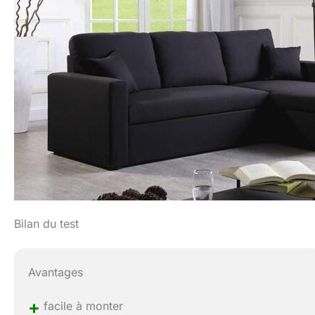
Bilan du test
Avantages
+
facile à monter