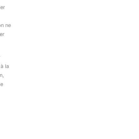
ger
on ne
er
r
 à la
n,
ie