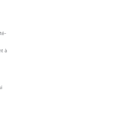
té-
nt à
ui