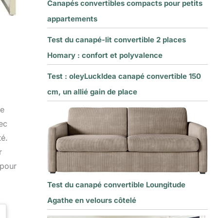
Canapés convertibles compacts pour petits
appartements
Test du canapé-lit convertible 2 places
Homary : confort et polyvalence
Test : oleyLuckIdea canapé convertible 150
cm, un allié gain de place
me
vec
té.
r
 pour
Test du canapé convertible Loungitude
Agathe en velours côtelé