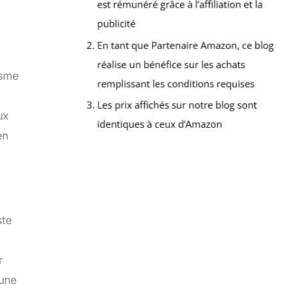
isme
ux
en
ste
r
’une