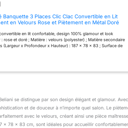
 Banquette 3 Places Clic Clac Convertible en Lit
nt en Velours Rose et Piètement en Métal Doré
lamour
onvertible en lit confortable, design 100% glamour et look
 rose et doré ; Matière : velours (polyester) ; Matière secondaire
s (Largeur x Profondeur x Hauteur) : 187 x 78 x 83 ; Surface de
187 cm Avec mécanisme clic-clac, facile et très pratique Vous
apé convertible ; Préassemblé
eliani se distingue par son design élégant et glamour. Ave
histication et de douceur à n’importe quel salon. Le piètem
rfaitement avec le velours, créant ainsi une pièce maîtress
7 x 78 x 83 cm, sont idéales pour accueillir confortableme