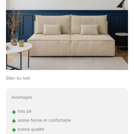
Bilan du test
Avantages
+
très joli
+
assise ferme et confortable
+
bonne qualité