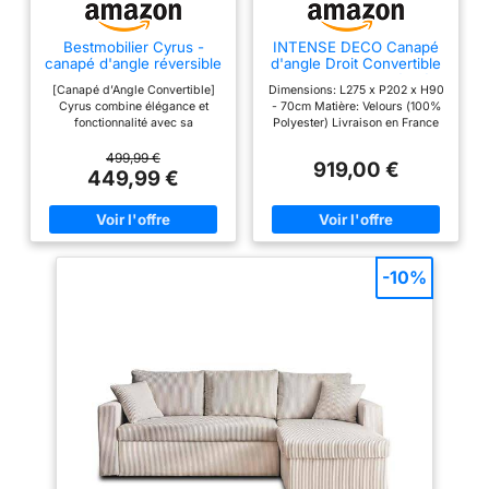
Bestmobilier Cyrus -
INTENSE DECO Canapé
canapé d'angle réversible
d'angle Droit Convertible
4 Places - Convertible
Marius Velours côtelé
[Canapé d’Angle Convertible]
Dimensions: L275 x P202 x H90
avec Coffre - en Velours
Taupe
Cyrus combine élégance et
- 70cm Matière: Velours (100%
côtelé
fonctionnalité avec sa
Polyester) Livraison en France
méridienne, son couchage
Métropolitaine uniquement hors
intégré et son coffre de
Corse. Livraison au pas de
499,99 €
919,00 €
rangement discret.
porte de votre domicile (rez-de-
449,99 €
chaussée).
-10%