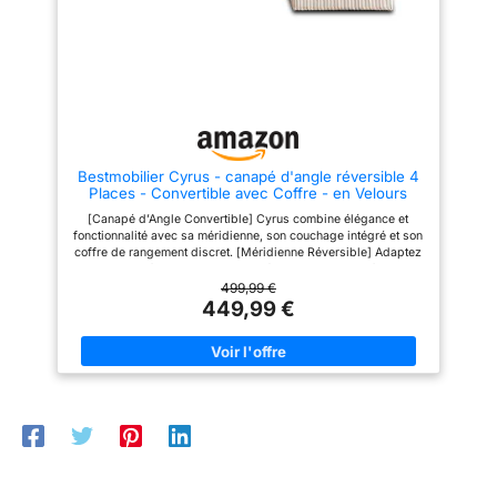
Bestmobilier Cyrus - canapé d'angle réversible 4
Places - Convertible avec Coffre - en Velours
côtelé
[Canapé d’Angle Convertible] Cyrus combine élégance et
fonctionnalité avec sa méridienne, son couchage intégré et son
coffre de rangement discret. [Méridienne Réversible] Adaptez
l’agencement à votre espace : la méridienne se place à gauche
ou à droite selon vos besoins. [Fonction Convertible] Se
499,99 €
transforme en lit d’appoint en un clin d’œil, idéal pour accueillir
449,99 €
vos invités avec confort. [Coffre Intégré] Rangez facilement
couvertures et coussins dans le coffre situé sous la méridienne
pour un salon toujours organisé. [Montage Simple] Notice
incluse pour un montage facile.