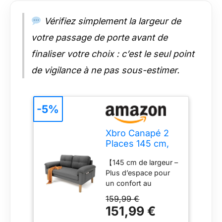
excellente stabilité au
quotidien. Les patins
Vérifiez simplement la largeur de
de protection limitent
les rayures sur le sol,
votre passage de porte avant de
tandis que la
finaliser votre choix : c’est le seul point
conception renforcée
contribue à une
de vigilance à ne pas sous-estimer.
utilisation durable
dans le salon, la
chambre ou le
bureau. 【Montage
-5%
simple et rapide】
Livré avec une notice
Xbro Canapé 2
illustrée claire ainsi
Places 145 cm,
que tous les
Petit Canapé de
accessoires
【145 cm de largeur –
Salon avec
nécessaires, ce
Plus d’espace pour
Ressorts et
canapé peut être
un confort au
Mousse Haute
assemblé en environ
quotidien】Avec ses
Densité, Canapé
159,99 €
30 minutes. Son
145 cm de largeur, ce
Compact avec
151,99 €
système de montage
canapé 2 places offre
Poches
intuitif permet une