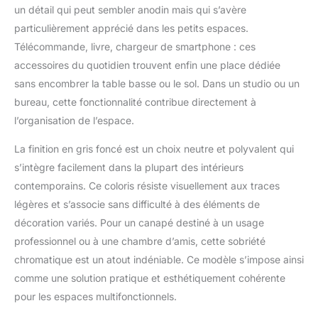
un détail qui peut sembler anodin mais qui s’avère
moderne】 Revêtu d’un
tissu effet lin doux et
particulièrement apprécié dans les petits espaces.
respirant, ce canapé
Télécommande, livre, chargeur de smartphone : ces
s’intègre facilement
accessoires du quotidien trouvent enfin une place dédiée
dans les intérieurs
sans encombrer la table basse ou le sol. Dans un studio ou un
modernes ou
contemporains. Les
bureau, cette fonctionnalité contribue directement à
poches latérales de
l’organisation de l’espace.
rangement permettent
de garder à portée de
La finition en gris foncé est un choix neutre et polyvalent qui
main télécommande,
s’intègre facilement dans la plupart des intérieurs
téléphone, tablette,
contemporains. Ce coloris résiste visuellement aux traces
livre ou magazine pour
légères et s’associe sans difficulté à des éléments de
un espace toujours
bien organisé.
décoration variés. Pour un canapé destiné à un usage
professionnel ou à une chambre d’amis, cette sobriété
chromatique est un atout indéniable. Ce modèle s’impose ainsi
comme une solution pratique et esthétiquement cohérente
pour les espaces multifonctionnels.