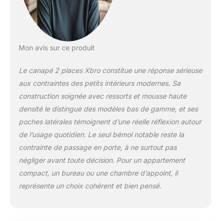
et de mousse haute
densité assure un
excellent équilibre
entre confort et
maintien. L’assise
Mon avis sur ce produit
reste stable au fil du
temps, sans
Le canapé 2 places Xbro constitue une réponse sérieuse
sensation
aux contraintes des petits intérieurs modernes. Sa
d’affaissement
construction soignée avec ressorts et mousse haute
rapide, pour profiter
densité le distingue des modèles bas de gamme, et ses
pleinement de vos
moments de détente,
poches latérales témoignent d’une réelle réflexion autour
de lecture ou de
de l’usage quotidien. Le seul bémol notable reste la
télévision.
contrainte de passage en porte, à ne surtout pas
【Structure robuste
négliger avant toute décision. Pour un appartement
conçue pour durer】
Fabriqué avec un
compact, un bureau ou une chambre d’appoint, il
cadre en bois solide
représente un choix cohérent et bien pensé.
et des pieds en bois
massif, ce canapé
compact offre une