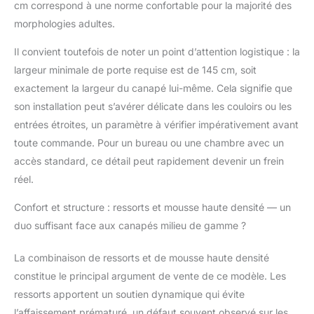
cm correspond à une norme confortable pour la majorité des
densité assure un
excellent équilibre entre
morphologies adultes.
confort et maintien.
L’assise reste stable au
Il convient toutefois de noter un point d’attention logistique : la
fil du temps, sans
largeur minimale de porte requise est de 145 cm, soit
sensation
exactement la largeur du canapé lui-même. Cela signifie que
d’affaissement rapide,
son installation peut s’avérer délicate dans les couloirs ou les
pour profiter
pleinement de vos
entrées étroites, un paramètre à vérifier impérativement avant
moments de détente,
toute commande. Pour un bureau ou une chambre avec un
de lecture ou de
accès standard, ce détail peut rapidement devenir un frein
télévision. 【Structure
réel.
robuste conçue pour
durer】Fabriqué avec
Confort et structure : ressorts et mousse haute densité — un
un cadre en bois solide
duo suffisant face aux canapés milieu de gamme ?
et des pieds en bois
massif, ce canapé
compact offre une
La combinaison de ressorts et de mousse haute densité
excellente stabilité au
constitue le principal argument de vente de ce modèle. Les
quotidien. Les patins
ressorts apportent un soutien dynamique qui évite
de protection limitent
l’affaissement prématuré, un défaut souvent observé sur les