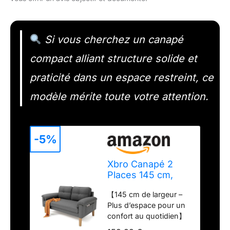
Si vous cherchez un canapé
compact alliant structure solide et
praticité dans un espace restreint, ce
modèle mérite toute votre attention.
-5%
Xbro Canapé 2
Places 145 cm,
Petit Canapé de
【145 cm de largeur –
Salon avec
Plus d’espace pour un
Ressorts et
confort au quotidien】
Mousse Haute
Avec ses 145 cm de
Densité, Canapé