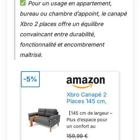
Pour un usage en appartement,
bureau ou chambre d’appoint, le canapé
Xbro 2 places offre un équilibre
convaincant entre durabilité,
fonctionnalité et encombrement
maîtrisé.
-5%
Xbro Canapé 2
Places 145 cm,
Petit Canapé de
【145 cm de largeur –
Salon avec
Plus d’espace pour
Ressorts et
un confort au
Mousse Haute
quotidien】Avec ses
Densité, Canapé
159,99 €
145 cm de largeur, ce