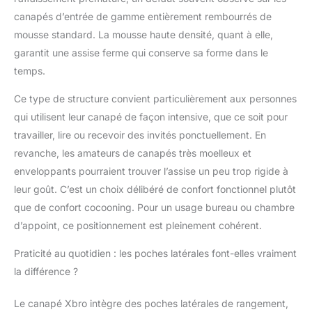
les rayures sur le sol,
tandis que la
canapés d’entrée de gamme entièrement rembourrés de
conception renforcée
mousse standard. La mousse haute densité, quant à elle,
contribue à une
garantit une assise ferme qui conserve sa forme dans le
utilisation durable dans
temps.
le salon, la chambre ou
le bureau. 【Montage
Ce type de structure convient particulièrement aux personnes
simple et rapide】Livré
qui utilisent leur canapé de façon intensive, que ce soit pour
avec une notice
illustrée claire ainsi que
travailler, lire ou recevoir des invités ponctuellement. En
tous les accessoires
revanche, les amateurs de canapés très moelleux et
nécessaires, ce canapé
enveloppants pourraient trouver l’assise un peu trop rigide à
peut être assemblé en
leur goût. C’est un choix délibéré de confort fonctionnel plutôt
environ 30 minutes.
Son système de
que de confort cocooning. Pour un usage bureau ou chambre
montage intuitif permet
d’appoint, ce positionnement est pleinement cohérent.
une installation rapide
afin de profiter
Praticité au quotidien : les poches latérales font-elles vraiment
rapidement de votre
la différence ?
nouvel espace de
détente. 【Détails
Le canapé Xbro intègre des poches latérales de rangement,
pratiques et design