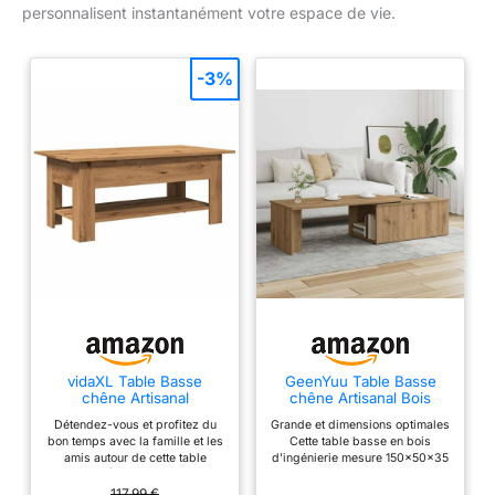
personnalisent instantanément votre espace de vie.
-3%
vidaXL Table Basse
GeenYuu Table Basse
chêne Artisanal
chêne Artisanal Bois
102x55x42 cm Bois
d'ingénierie 150x50x35
Détendez-vous et profitez du
Grande et dimensions optimales
d'ingénierie, Table
cm avec Espace
bon temps avec la famille et les
Cette table basse en bois
d'appoint, Table de
Rangement Plateau
amis autour de cette table
d'ingénierie mesure 150x50x35
Salon, Table latérale,
Stable pour Salon séjour
basse ! 【Matériau stable et
cm et supporte jusqu'à 60 kg,
Bout de canapé, Table
canapé apéritif Boisson
durable :】 le bois d'ingénierie
offrant un plateau stable pour
117,99 €