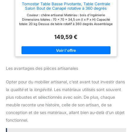
Tomostar Table Basse Pivotante, Table Centrale
chiffon humide. L'assemblage
Salon Bout de Canapé rotative à 360 degrés
est simple, vous permettant de
chêne Artisanal 70x70x34,5 cm
profiter rapidement d'un meuble
Couleur : chêne artisanal Matériau : bois d'ingénierie
fonctionnel et esthétique dans
Dimensions totales : 70 x 70 x 34,5 cm (l x P x H) Capacité
votre espace de vie.
totale: 20 kg Dessus de table rotatif à 360 degrés Assemblage
requis : oui
149,59 €
Les avantages des pièces artisanales
Opter pour du mobilier artisanal, c’est avant tout investir dans
la
qualité
et la
longévité
. Les matériaux utilisés sont souvent
plus robustes et sélectionnés avec soin. De plus, chaque
meuble raconte une histoire, celle de son artisan, de sa
conception et de ses matériaux, allant bien au-delà d’un objet
fonctionnel.