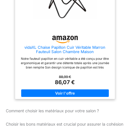
cuir de vache résistant et
durable I permet une meilleure
circulation de l'air qu'avec des
matériaux synthétiques I zones
latérales en cuir synthétique
PIÈTEMENT : la chaise de
bureau repose sur un piétement
métallique stable et solide I
équipée de cinq roulettes
pivotantes et mobiles I chaise
vidaXL Chaise Papillon Cuir Véritable Marron
de bureau pouvant supporter
Fauteuil Salon Chambre Maison
sans problème une charge
maximale de 136 kilogrammes
Notre fauteuil papillon en cuir véritable a été conçu pour être
ergonomique et garantir une détente totale après une journée
bien remplie Son design iconique de papillon est très
populaire et s'accordera avec n'importe quel décor intérieur
Cette chaise papillon classique en cuir véritable dispose d'un
88,99 €
dossier et d'un siège légèrement courbés, afin de soutenir
86,07 €
suffisamment votre corps et vous offrir le confort ultime
Fabriquée en véritable cuir, cette chaise papillon rétro est
durable et construite pour durer Les quatre coins de la chaise
sont renforcés avec du véritable cuir
Comment choisir les matériaux pour votre salon ?
Choisir les bons matériaux est crucial pour assurer la cohésion