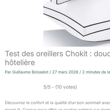
Test des oreillers Chokit : dou
hôtelière
Par
Guillaume Boisselot
/
27 mars 2026
/
2 minutes de l
5/5 - (10 votes)
Découvrez le confort et la qualité d’un bon sommeil avec
grand lit. Conçus pour offrir un soutien optimal aux dorme