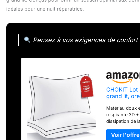
idéales pour une nuit réparatrice.
Pensez à vos exigences de confort e
CHOKIT Lot d
grand lit, or
oreiller à so
Matériau doux et
qualité hôte
respirante 3D + 
dissipation de 
sommeil. La sur
peau, créant un