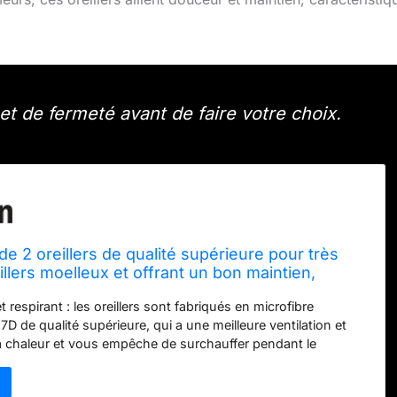
t de fermeté avant de faire votre choix.
e 2 oreillers de qualité supérieure pour très
eillers moelleux et offrant un bon maintien,
ufflets pour le dos pour le cou et les épaules,
 respirant : les oreillers sont fabriqués en microfibre
lière douce
7D de qualité supérieure, qui a une meilleure ventilation et
la chaleur et vous empêche de surchauffer pendant le
face de couchage des oreillers est lisse et douce pour la
 environnement de sommeil détendu et confortable. Soutien