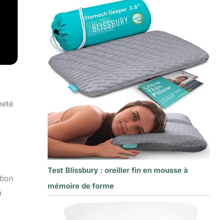
meté
Test Blissbury : oreiller fin en mousse à
tion
mémoire de forme
à