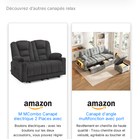
inclinable Assise en
Découvrez d’autres canapés relax
tissu Bouton manuel
Rembourrage :
Mousse normale
Capacité de char
M MCombo Canapé
Canapé d'angle
électrique 2 Places avec
multifonction avec port
Fonction Sommeil,
USB-C,canapé 3 places
Boutons électriques : avec les
Revêtement en chenille de haute
canapé Relax 2 Places
relax,avec porte-
boutons sur les deux
qualité : Tissu chenille doux et
avec Bouton réglable à
gobelets, éclairage LED,
accoudoirs, vous pouvez régler
velouté, agréable au toucher et
150°, Chaise de cinéma
compartiments latéraux,