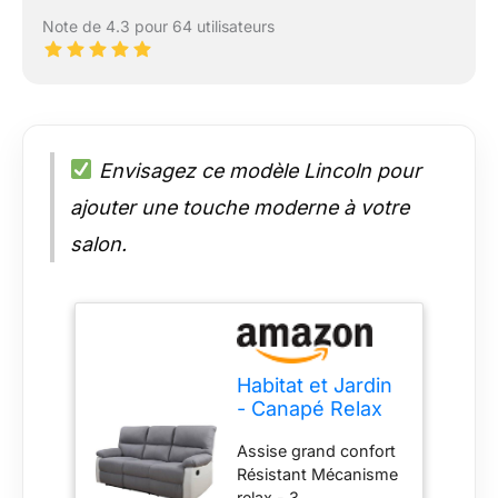
Note de 4.3 pour 64 utilisateurs
Envisagez ce modèle Lincoln pour
ajouter une touche moderne à votre
salon.
Habitat et Jardin
- Canapé Relax
en Simili et Tissu
Assise grand confort
Lincoln 3 Places
Résistant Mécanisme
Blanc et Gris
relax - 3