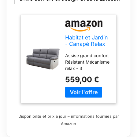
Habitat et Jardin
- Canapé Relax
en Simili et Tissu
Assise grand confort
Lincoln 3 Places
Résistant Mécanisme
Blanc et Gris
relax - 3
Clair - Fauteuil
placesCanapé
Relax Design
559,00 €
inclinable Assise en
Moderne -
tissu Bouton manuel
Canapé
Rembourrage :
Inclinable
Mousse normale
Résistant et
Capacité de char
Confortable
Assise grand confort
Disponibilité et prix à jour – informations fournies par
Résistant Mécanisme
Amazon
relax - 3
placesCanapé