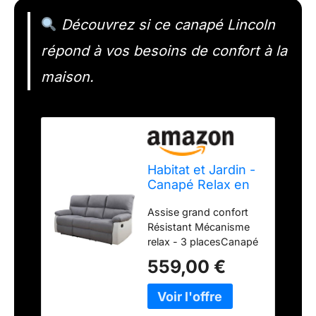
Découvrez si ce canapé Lincoln
répond à vos besoins de confort à la
maison.
Habitat et Jardin -
Canapé Relax en
Simili et Tissu
Assise grand confort
Lincoln 3 Places
Résistant Mécanisme
Blanc et Gris Clair
relax - 3 placesCanapé
- Fauteuil Relax
inclinable Assise en
Design Moderne -
559,00 €
tissu Bouton manuel
Canapé Inclinable
Rembourrage : Mousse
Résistant et
normale Capacité de
Confortable
char Assise grand