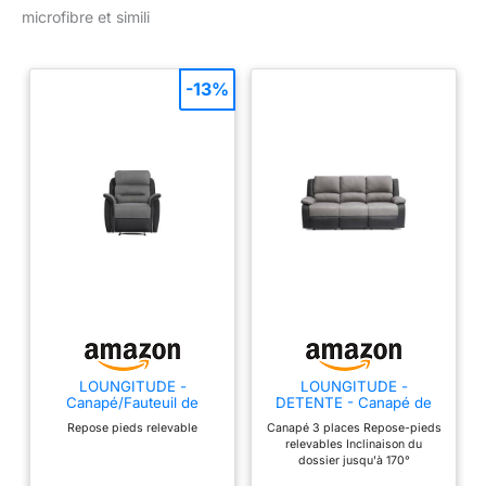
microfibre et simili
-13%
LOUNGITUDE -
LOUNGITUDE -
Canapé/Fauteuil de
DETENTE - Canapé de
Relaxation Manuel - Simili
relaxation - Manuel - 3
Repose pieds relevable
Canapé 3 places Repose-pieds
et Microfibre - Gris -
Places - En
relevables Inclinaison du
Fauteuil
Simili/Microfibre -
dossier jusqu'à 170°
Gris/Noir -L193cm
Accoudoirs et dossiers épais et