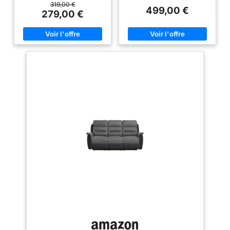
moelleux Revêtement en simili
319,00 €
499,00 €
et microfibre Poignée manuelle
279,00 €
latérale Garantie 2 ans