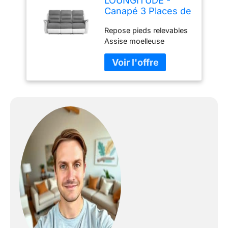
LOUNGITUDE -
Canapé 3 Places de
Relaxation Manuel
Repose pieds relevables
en Microfibre et
Assise moelleuse
Simili - Blanc/Gris