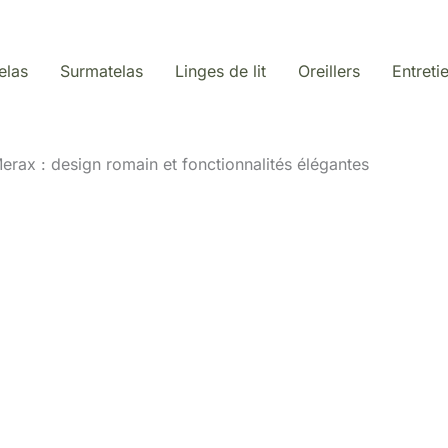
elas
Surmatelas
Linges de lit
Oreillers
Entreti
Merax : design romain et fonctionnalités élégantes