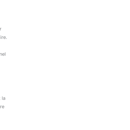
r
ire.
nel
 la
tre