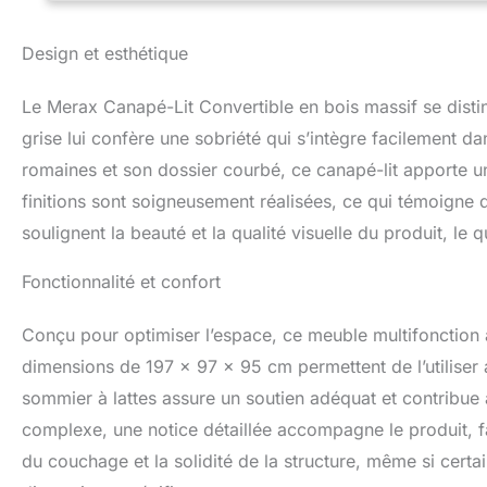
Fabriqué en pin d
pour offrir une st
Design et esthétique
garantissent une 
lit en bois massif
Le Merax Canapé-Lit Convertible en bois massif se disti
vous permettant d
intérieure.
grise lui confère une sobriété qui s’intègre facilement d
romaines et son dossier courbé, ce canapé-lit apporte un
finitions sont soigneusement réalisées, ce qui témoigne d
soulignent la beauté et la qualité visuelle du produit, le q
Fonctionnalité et confort
Conçu pour optimiser l’espace, ce meuble multifonction a
dimensions de 197 x 97 x 95 cm permettent de l’utiliser
sommier à lattes assure un soutien adéquat et contribue
complexe, une notice détaillée accompagne le produit, fac
du couchage et la solidité de la structure, même si certai