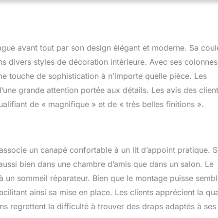
e haute qualité, ce canapé-lit avec sommier à lattes est conçu
abilité et un confort de longue durée. Les pieds larges et épais
solidité optimale. Disponible en Plusieurs Couleurs – Ce canapé-
 est disponible en trois couleurs élégantes : blanc, gris et noyer,
ngue avant tout par son design élégant et moderne. Sa coul
e choisir celle qui s'harmonise le mieux avec votre décoration
ans divers styles de décoration intérieure. Avec ses colonnes
e touche de sophistication à n’importe quelle pièce. Les
’une grande attention portée aux détails. Les avis des clien
ualifiant de « magnifique » et de « très belles finitions ».
ssocie un canapé confortable à un lit d’appoint pratique. 
 aussi bien dans une chambre d’amis que dans un salon. Le
 à un sommeil réparateur. Bien que le montage puisse sembl
ilitant ainsi sa mise en place. Les clients apprécient la qua
ns regrettent la difficulté à trouver des draps adaptés à ses