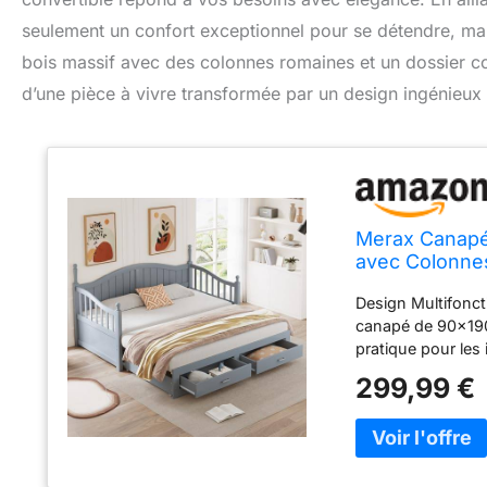
seulement un confort exceptionnel pour se détendre, ma
bois massif avec des colonnes romaines et un dossier cour
d’une pièce à vivre transformée par un design ingénieux 
Merax Canapé-
avec Colonnes
Rangement et S
Design Multifonct
canapé de 90x190 
pratique pour les 
de ce canapé-lit 
299,99 €
de sophistication
touche esthétique
Pratique – Equipé 
espace de rangemen
contribuant à gar