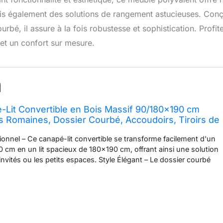
is également des solutions de rangement astucieuses. Con
bé, il assure à la fois robustesse et sophistication. Profit
et un confort sur mesure.
Lit Convertible en Bois Massif 90/180x190 cm
 Romaines, Dossier Courbé, Accoudoirs, Tiroirs de
ommier à Lattes, Lit Multifonction en Pin, Gris
ionnel – Ce canapé-lit convertible se transforme facilement d'un
cm en un lit spacieux de 180x190 cm, offrant ainsi une solution
invités ou les petits espaces. Style Élégant – Le dossier courbé
est sculpté avec des lignes classiques qui apportent une touche
. Les accoudoirs arrondis avec colonnes romaines ajoutent une
 tout en offrant une sécurité contre les chocs. Rangement
de deux tiroirs spacieux, ce canapé-lit en bois massif offre un
t idéal pour la literie, les livres et autres objets personnels,
der votre espace organisé. Construction Robuste et Durable –