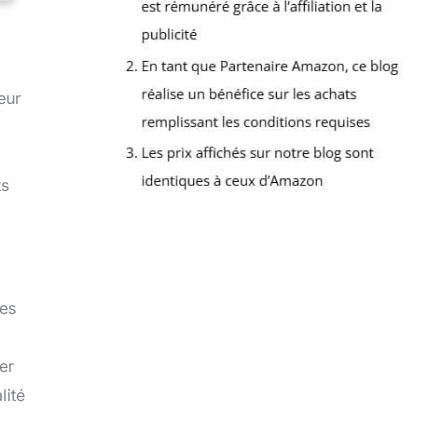
eur
ts
Ses
er
lité