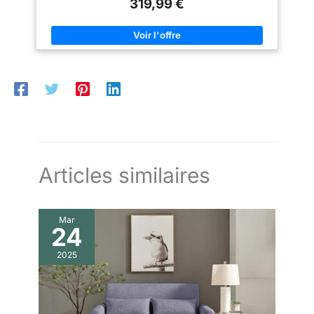
319,99 €
quotidien. [Dossier Réglable 5 Positions] Le canapé lit dispose
notice claire et à ses
d’un dossier inclinable sur 5 niveaux pour s’adapter
composants bien organisés, il
parfaitement à vos besoins : lecture, détente ou couchage.
est prêt à l’emploi rapidement et
[Grand Couchage] Dimensions canapé : 156 x 74 x 84 cm ;
sans effort.
dimensions lit : env. 116 x 175 x 42 cm, proche d’un véritable lit
double. [Accoudoirs Avec Rangement Pratique] Les accoudoirs
intégrés offrent un espace discret pour ranger livres,
télécommandes et accessoires essentiels.
Articles similaires
Mar
24
2025