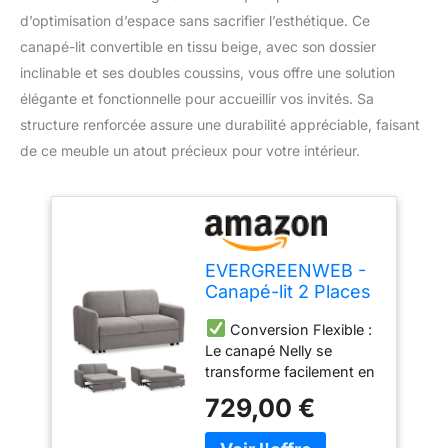
d’optimisation d’espace sans sacrifier l’esthétique. Ce
canapé-lit convertible en tissu beige, avec son dossier
inclinable et ses doubles coussins, vous offre une solution
élégante et fonctionnelle pour accueillir vos invités. Sa
structure renforcée assure une durabilité appréciable, faisant
de ce meuble un atout précieux pour votre intérieur.
EVERGREENWEB -
Canapé-lit 2 Places
Convertible en Lit
Conversion Flexible :
Double Fonction de
Le canapé Nelly se
Couchage en Tissu
transforme facilement en
Beige, Dossier
lit double grâce à son
Inclinable Click
729,00 €
mécanisme pliable,
Clack à Double
offrant une option
Coussin, Canapé