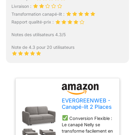
Livraison :
Transformation canapé-lit :
Rapport qualité-prix :
Notes des utilisateurs 4.3/5
Note de 4.3 pour 20 utilisateurs
EVERGREENWEB -
Canapé-lit 2 Places
Convertible en Lit
Conversion Flexible :
Double Fonction de
Le canapé Nelly se
Couchage en Tissu
transforme facilement en
Beige, Dossier