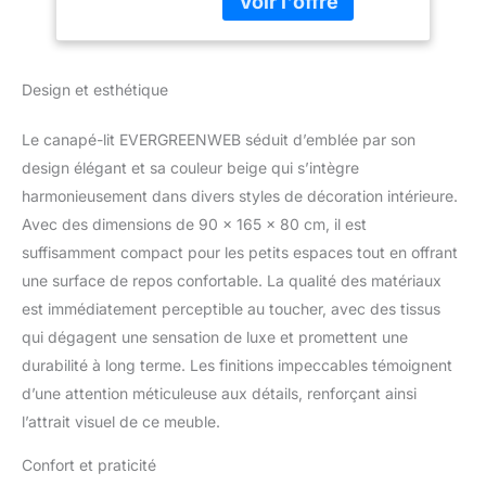
confortable pour les
avec Chaise
invités ou pour le repos
Longue Structure
quotidien.
Confort
Renforcée, Nelly
Personnalisé : Le dossier
Design et esthétique
inclinable sur 3 niveaux,
doté d'un double
Le canapé-lit EVERGREENWEB séduit d’emblée par son
coussin, permet
design élégant et sa couleur beige qui s’intègre
d'adapter la position
assise ou allongée selon
harmonieusement dans divers styles de décoration intérieure.
vos besoins.
Design
Avec des dimensions de 90 x 165 x 80 cm, il est
Moderne et Fonctionnel :
suffisamment compact pour les petits espaces tout en offrant
Sa structure moderne et
une surface de repos confortable. La qualité des matériaux
ses pieds noirs élancés
apportent une touche
est immédiatement perceptible au toucher, avec des tissus
d'élégance à n'importe
qui dégagent une sensation de luxe et promettent une
quel intérieur. La
durabilité à long terme. Les finitions impeccables témoignent
méridienne escamotable
d’une attention méticuleuse aux détails, renforçant ainsi
ajoute une touche de
polyvalence. Ce canapé-
l’attrait visuel de ce meuble.
lit est idéal pour les petits
espaces sans
Confort et praticité