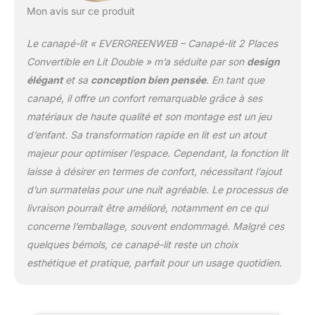
polyvalence. Ce canapé-
Mon avis sur ce produit
lit est idéal pour les petits
espaces sans
Le canapé-lit « EVERGREENWEB – Canapé-lit 2 Places
compromis sur le
confort.
Matériaux de
Convertible en Lit Double » m’a séduite par son
design
Qualité : Ce canapé est
élégant
et sa
conception bien pensée
. En tant que
fabriqué avec un tissu
canapé, il offre un confort remarquable grâce à ses
doux et un rembourrage
matériaux de haute qualité et son montage est un jeu
confortable, garantissant
une expérience d'assise
d’enfant. Sa transformation rapide en lit est un atout
agréable et relaxante. Le
majeur pour optimiser l’espace. Cependant, la fonction lit
tissu de haute qualité est
laisse à désirer en termes de confort, nécessitant l’ajout
facile à nettoyer,
d’un surmatelas pour une nuit agréable. Le processus de
résistant à l'abrasion et
conserve son aspect au
livraison pourrait être amélioré, notamment en ce qui
fil du temps.
Mesures
concerne l’emballage, souvent endommagé. Malgré ces
et Couleurs du Canapé
quelques bémols, ce canapé-lit reste un choix
NELLY - Dimensions :
esthétique et pratique, parfait pour un usage quotidien.
Canapé - Longueur 165
cm, Profondeur 90 cm,
Hauteur 80 cm. Canapé-
lit ouvert - Longueur 185