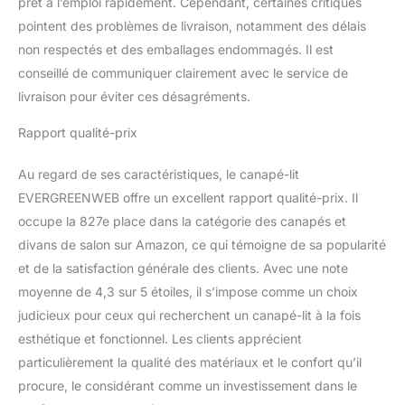
prêt à l’emploi rapidement. Cependant, certaines critiques
Bordeaux. Expédié en 24
pointent des problèmes de livraison, notamment des délais
heures et livré dans un
non respectés et des emballages endommagés. Il est
emballage élégant, facile
à transporter. Livraison
conseillé de communiquer clairement avec le service de
au pied de l’immeuble.
livraison pour éviter ces désagréments.
Garanti par
EVERGREENWEB
Rapport qualité-prix
MATERASSI & BEDS
Au regard de ses caractéristiques, le canapé-lit
EVERGREENWEB offre un excellent rapport qualité-prix. Il
occupe la 827e place dans la catégorie des canapés et
divans de salon sur Amazon, ce qui témoigne de sa popularité
et de la satisfaction générale des clients. Avec une note
moyenne de 4,3 sur 5 étoiles, il s’impose comme un choix
judicieux pour ceux qui recherchent un canapé-lit à la fois
esthétique et fonctionnel. Les clients apprécient
particulièrement la qualité des matériaux et le confort qu’il
procure, le considérant comme un investissement dans le