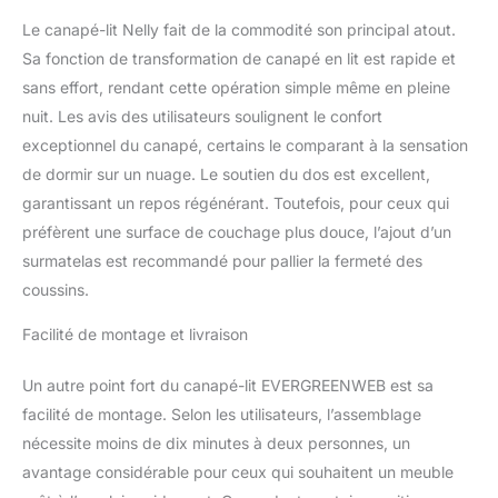
compromis sur le
confort.
Matériaux de
Le canapé-lit Nelly fait de la commodité son principal atout.
Qualité : Ce canapé est
Sa fonction de transformation de canapé en lit est rapide et
fabriqué avec un tissu
sans effort, rendant cette opération simple même en pleine
doux et un rembourrage
nuit. Les avis des utilisateurs soulignent le confort
confortable, garantissant
une expérience d'assise
exceptionnel du canapé, certains le comparant à la sensation
agréable et relaxante. Le
de dormir sur un nuage. Le soutien du dos est excellent,
tissu de haute qualité est
garantissant un repos régénérant. Toutefois, pour ceux qui
facile à nettoyer,
préfèrent une surface de couchage plus douce, l’ajout d’un
résistant à l'abrasion et
conserve son aspect au
surmatelas est recommandé pour pallier la fermeté des
fil du temps.
Mesures
coussins.
et Couleurs du Canapé
NELLY - Dimensions :
Facilité de montage et livraison
Canapé - Longueur 165
cm, Profondeur 90 cm,
Un autre point fort du canapé-lit EVERGREENWEB est sa
Hauteur 80 cm. Canapé-
facilité de montage. Selon les utilisateurs, l’assemblage
lit ouvert - Longueur 185
nécessite moins de dix minutes à deux personnes, un
cm. Coloris disponibles :
Blanc, Bleu, Gris, Beige,
avantage considérable pour ceux qui souhaitent un meuble
Jaune, Pétrole,