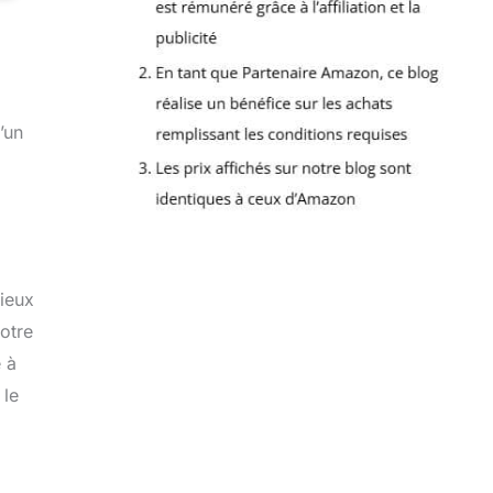
’un
cieux
otre
 à
 le