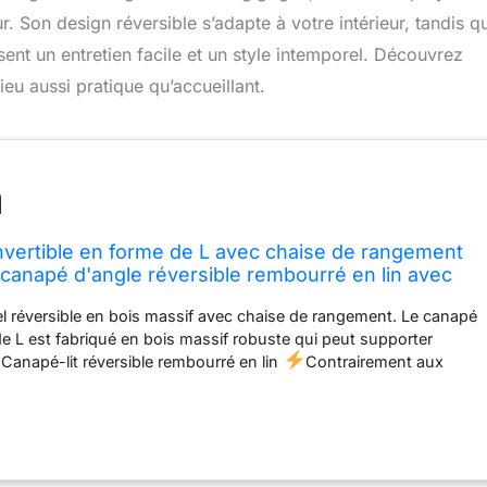
r. Son design réversible s’adapte à votre intérieur, tandis q
ent un entretien facile et un style intemporel. Découvrez
u aussi pratique qu’accueillant.
nvertible en forme de L avec chaise de rangement
, canapé d'angle réversible rembourré en lin avec
ble pour salon, appartement, meuble de maison 3
 réversible en bois massif avec chaise de rangement. Le canapé
e L est fabriqué en bois massif robuste qui peut supporter
 Canapé-lit réversible rembourré en lin
Contrairement aux
 le canapé d'angle Eafurn est fabriqué en tissu de lin hollandais
 qui couvre entièrement le canapé et est plus confortable au
 sectionnels avec chaise longue de rangement réversible
La
fonction de rangement pour accueillir plus d'articles, et elle peut
le pour répondre aux besoins des différents clients. Il y a un lit