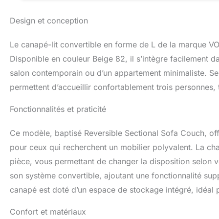
escamotable sous 
minimum d'effort.
Design et conception
classiques et ru
lit gigogne et un
Le canapé-lit convertible en forme de L de la marque VO
élégant à votre sa
Canapé-lit amovib
Disponible en couleur Beige 82, il s’intègre facilement dan
le matériel est in
salon contemporain ou d’un appartement minimaliste. S
Avec l'aide d'inst
permettent d’accueillir confortablement trois personnes, 
l'assembler.
Fonctionnalités et praticité
Ce modèle, baptisé Reversible Sectional Sofa Couch, off
pour ceux qui recherchent un mobilier polyvalent. La cha
pièce, vous permettant de changer la disposition selon v
son système convertible, ajoutant une fonctionnalité supp
canapé est doté d’un espace de stockage intégré, idéal p
Confort et matériaux