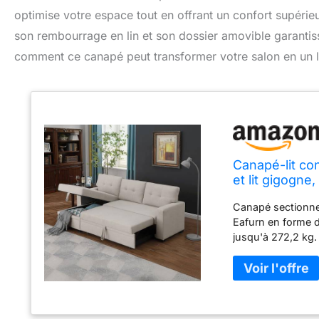
optimise votre espace tout en offrant un confort supérieu
son rembourrage en lin et son dossier amovible garantiss
comment ce canapé peut transformer votre salon en un lie
Canapé-lit co
et lit gigogne
dossier amovi
Canapé sectionnel
places
Eafurn en forme d
jusqu'à 272,2 kg.
tissus ordinaires,
de haute qualité,
toucher. Canapés
chaise ajoute une 
être interchangeab