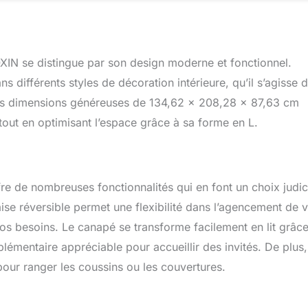
le canapé pour se reposer, il peut être un lit double avec un
 Canapé-lit convertible 2 en 1 : mélangeant des éléments
stiques, ce canapé sectionnel comprend un canapé 2 places avec
e méridienne réversible avec rangement. Il apporte un style
XIN se distingue par son design moderne et fonctionnel.
lon et se marie bien avec n'importe quelle décoration d'intérieur.
le facile à assembler. Canapé général : 203 x 133 x 86 cm. Tout
s différents styles de décoration intérieure, qu’il s’agisse d
clus dans le colis, aucun outil supplémentaire n'est nécessaire.
es dimensions généreuses de 134,62 x 208,28 x 87,63 cm
ructions détaillées (français non garanti), vous pouvez facilement
tout en optimisant l’espace grâce à sa forme en L.
re de nombreuses fonctionnalités qui en font un choix judi
ise réversible permet une flexibilité dans l’agencement de v
os besoins. Le canapé se transforme facilement en lit grâce
lémentaire appréciable pour accueillir des invités. De plus,
our ranger les coussins ou les couvertures.