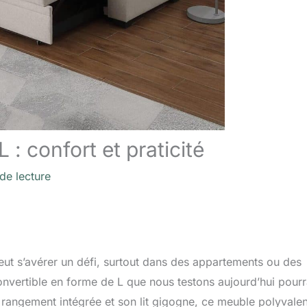
 : confort et praticité
de lecture
ut s’avérer un défi, surtout dans des appartements ou des
vertible en forme de L que nous testons aujourd’hui pourr
e rangement intégrée et son lit gigogne, ce meuble polyvalen