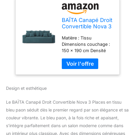
BAÏTA Canapé Droit
Convertible Nova 3
Places en Tissu
Matière : Tissu
Bleu Paon
Dimensions couchage :
150 x 190 cm Densité
assise : 30kg/m3
Design et esthétique
Le BAÏTA Canapé Droit Convertible Nova 3 Places en tissu
bleu paon séduit dès le premier regard par son élégance et sa
couleur vibrante. Le bleu paon, à la fois riche et apaisant,
s’intègre parfaitement dans un salon moderne comme dans
un intérieur plus classique. Avec des dimensions généreuses