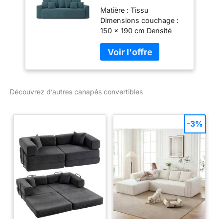
Places en Tissu
Matière : Tissu
Bleu Paon
Dimensions couchage :
150 x 190 cm Densité
assise : 30kg/m3
Découvrez d’autres canapés convertibles
-3%