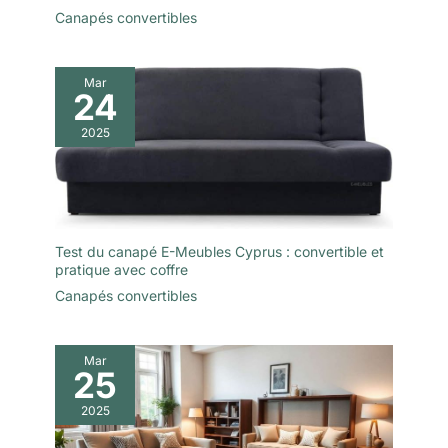
naturellement, un processus qui
Canapés convertibles
peut prendre entre 24 et 72
heures. Cette approche vise à
faire gagner du temps et des
efforts, ce qui en fait une
solution d'ameublement simple,
Mar
24
idéale pour les personnes ayant
un mode de vie actif.
2025
Test du canapé E-Meubles Cyprus : convertible et
pratique avec coffre
Canapés convertibles
Mar
25
2025