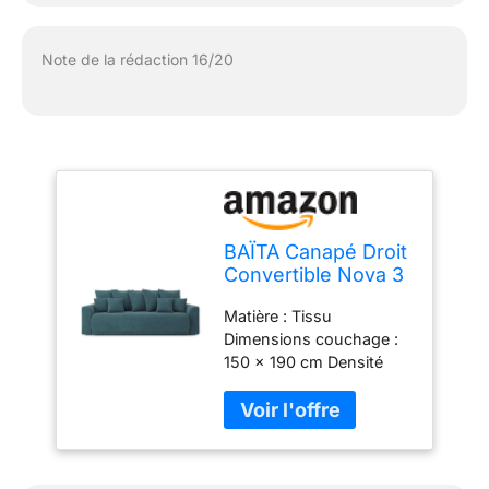
Note de la rédaction 16/20
BAÏTA Canapé Droit
Convertible Nova 3
Places en Tissu
Matière : Tissu
Bleu Paon
Dimensions couchage :
150 x 190 cm Densité
assise : 30kg/m3