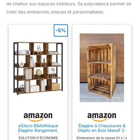
de chaleur aux espaces intérieurs. Sa polyvalence permet de
créer des ambiances uniques et personnalisées.
-5%
eSituro Bibliothèque
Étagère à Chaussures &
Étagère Rangement,
Objets en Bois Massif 2-
Étagère Livre avec 14
4 Niveaux - Rangement
SOLUTION D'ÉCONOMIE
Dimensions de la caisse (H x l x
Casiers à 4 Niveaux,
Déco