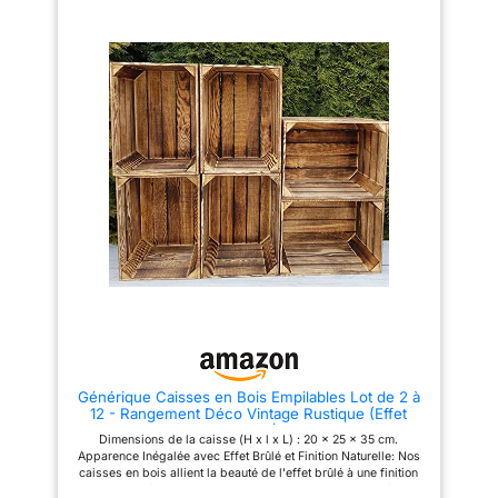
elles et offrent une surface
mariages. IDEES DE
stable pour vos objets. Taille
DECORATION - La finition
compacte : mesurant 50 x 40 x
vieillie à la main est une
30 cm, cette étagère s'adapte à
véritable pièce d'accent
presque tous les coins et est
artistique, de style rustique,
facile à déplacer.
conçue pour accentuer votre
décoration intérieure. ajoutez
vos bougies piliers préférées
pour créer un plateau porte-
bougies unique ou ajoutez des
orbes et créez un centre de
table intéressant pour votre
table basse. MULTI-DESIGN
&PURPOSE - Soigneusement
conçus pour la forme et la
fonction, les bords incurvés de
ces plateaux rustiques
permettent d'éviter de faire
glisser les aliments ou de
renverser des liquides.
Convient pour les centres de
table rustiques et les utilisations
sur la table d'entrée, la vanité,
Générique Caisses en Bois Empilables Lot de 2 à
le manteau. Notre plateau est
12 - Rangement Déco Vintage Rustique (Effet
polyvalent et utilisé comme
brûlé, 6)
plateau de télévision, plateau
Dimensions de la caisse (H x l x L) : 20 x 25 x 35 cm.
de canapé, plateau de canapé,
Apparence Inégalée avec Effet Brûlé et Finition Naturelle: Nos
ou plateau de café dans
caisses en bois allient la beauté de l'effet brûlé à une finition
n'importe quelle salle de séjour.
naturelle, créant un design unique. Le processus de brûlage
Cadeau idéal - Le plateau