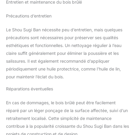
Entretien et maintenance du bois brûlé
nombreuses années, tout en conservant leur apparence
maison rangée et organisée,
élégante et leur fonctionnalité. Fabriquée en bois massif – une
embellisant votre pièce
construction solide et stable pour une durabilité exceptionnelle.
Précautions d’entretien
Style et Esthétique: L'effet brûlé et la finition naturelle du bois
créent un ensemble harmonieux et esthétique qui convient à
tous les intérieurs. Nos caisses en bois ajouteront un caractère
unique à votre maison, tout en étant des éléments pratiques de
Le Shou Sugi Ban nécessite peu d’entretien, mais quelques
votre aménagement. Grâce à leur apparence moderne et
précautions sont nécessaires pour préserver ses qualités
rustique, elles deviendront un ornement pour chaque pièce.
Prêt à transformer votre intérieur ? N'attendez plus ! Choisissez
esthétiques et fonctionnelles. Un nettoyage régulier à l’eau
la version qui correspond le mieux à votre style - effet brûlé ou
finition naturelle, et ajoutez notre boîte en bois à votre panier
claire suffit généralement pour éliminer la poussière et les
dès maintenant. Voyez comment votre intérieur se transforme
salissures. Il est également recommandé d’appliquer
en un havre d'organisation et de style.
périodiquement une huile protectrice, comme l’huile de lin,
pour maintenir l’éclat du bois.
Réparations éventuelles
En cas de dommages, le bois brûlé peut être facilement
réparé par un léger ponçage de la surface affectée, suivi d’un
retraitement localisé. Cette simplicité de maintenance
contribue à la popularité croissante du Shou Sugi Ban dans les
projets de construction et de design.