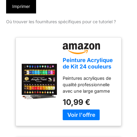
Imprimer
Où trouver les fournitures spécifiques pour ce tutoriel ?
Peinture Acrylique
de Kit 24 couleurs
avec 3 pinceaux
Peintures acryliques de
pour fournitures
qualité professionnelle
scolaires travaux
avec une large gamme
manuels peintures
de couleurs vives et
papier toile
10,99 €
éclatantes qui sont
peinture sur roche
formulées de manière
bois céramique et
unique avec des
tissu Couleurs
pigments de haute
vives Non toxique
qualité pour faire
ressortir le maximum de