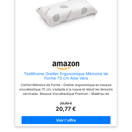
plus de rembourrage pour un
beaucoup plus moelleux, mais
soutien plus élevé et plus ferme
plus denses et confortables
ou retirez des morceaux pour
pour dormir Emballage
une position allongée plus
Comprimé - Les oreillers sont
basse et plus douce. Ainsi,
emballés sous forme
vous trouverez le soutien idéal
comprimée; l'ouverture de la
du cou adapté à votre position
pellicule plastique fera gonfler
de sommeil (dos, côté, ventre) –
les oreillers; veuillez prévoir 24
pour un sommeil réparateur
heures pour qu'ils gonflent
sans douleur. Housses Super
complètement
Douces: Les couches
supérieure et inférieure de la
taie d'oreiller sont remplies de
duvet en microfibre
hypoallergénique, légère et
moelleuse comme du duvet.
Textilhome Oreiller Ergonomique Mémoire de
Une sensation de confort
Forme 70 cm Aloe Vera
comme si vous dormez sur un
nuage, pour tout confort.
Confort Mémoire de Forme – Oreiller ergonomique en mousse
Housse en 100% Coton: La
viscoélastique 70 cm, s’adapte à la nuque et réduit les tensions
housse en coton respirant de
cervicales. Mousse Viscoélastique Premium – Matériau de
notre coussin hybride assure un
haute qualité, adaptatif et thermorégulé, assure un soutien
climat de sommeil frais. La
optimal nuit après nuit. Tissu Aloe Vera Écologique – Housse
29,99 €
housse amovible est lavable en
douce, hypoallergénique et respectueuse de la peau, idéale
20,77 €
machine, pratique et facile
pour un sommeil réparateur. Housse Pratique Lavable –
d'entretien. Taille Parfaite:
Équipée d’une double fermeture éclair pour un entretien facile,
Format classique de 60 x 60
lavable en machine à 30º Santé et Bien-être – Convient aux
cm (couture de bord + 3 cm)
personnes souffrant de douleurs cervicales, offre un confort
compatible avec les housses
durable et une meilleure qualité de sommeil.
courantes de toutes les