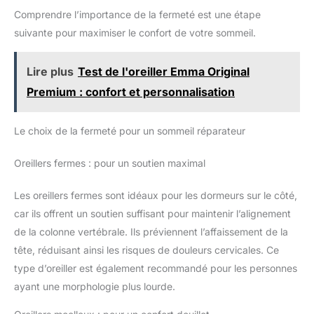
marques. Le lot de 2 est
Comprendre l’importance de la fermeté est une étape
emballé sous vide pour
économiser de l'espace. Une
suivante pour maximiser le confort de votre sommeil.
fois ouverts, les coussins
déploient toute leur épaisseur.
Laissez les oreillers gonfler
Lire plus
Test de l'oreiller Emma Original
pendant 24 heures avant la
première utilisation.
Premium : confort et personnalisation
Le choix de la fermeté pour un sommeil réparateur
Oreillers fermes : pour un soutien maximal
Les oreillers fermes sont idéaux pour les dormeurs sur le côté,
car ils offrent un soutien suffisant pour maintenir l’alignement
de la colonne vertébrale. Ils préviennent l’affaissement de la
tête, réduisant ainsi les risques de douleurs cervicales. Ce
type d’oreiller est également recommandé pour les personnes
ayant une morphologie plus lourde.