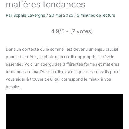
matières tendances
Par
Sophie Lavergne
/
20 mai 2025
/
5 minutes de lecture
4.9/5 - (7 votes)
Dans un contexte où le sommeil est devenu un enjeu crucial
pour le bien-être, le choix d’un oreiller approprié se révèle
essentiel. Voici un aperçu des différentes formes et matières
tendances en matière d’oreillers, ainsi que des conseils pour
vous aider à trouver celui qui correspond le mieux à vos
besoins.