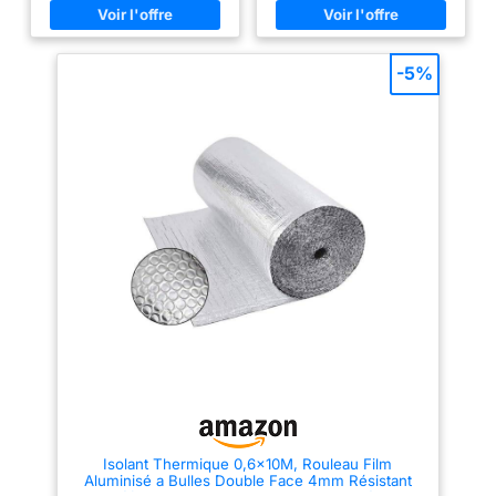
d'énergie : Réduisez votre
les vibrations de la route et le
consommation de chauffage ou
bruit du moteur, particulièrement
de clim avec ce boudin de porte
adaptée pour les utilisateurs
d'entrée. Son joint, conçu pour
sensibles au bruit ou pour la
-5%
bloquer les fuites d'air, aide à
modification de voiture
maintenir une température
Excellente isolation thermique :
agréable tout en diminuant vos
ce tapis d'isolation en feuille
factures d'énergie
d'alubutyle est fabriqué en
Multifonctionnel : Joint de porte
mousse de feuille de haute
imperméable, efficace contre
qualité, l'épaisseur de la
les courants d'air, le froid, la
couche de rembourrage est
chaleur, la poussière, les
d'environ 5 mm, ce qui peut
insectes, la fumée et les odeurs.
isoler efficacement la haute
Sert aussi d’isolant phonique et
température extérieure et créer
thermique pour un meilleur
un environnement de conduite
confort à la maison et en
frais pour l'intérieur du véhicule
chambre Installation simple et
Facile à découper et à installer :
rapide : Insérez les tubes en
ce tapis d'isolation en panneaux
mousse dans la housse,
Alubutyl mesure 250 x 180 x 5
glissez-le sous la porte, prenez
mm et est donc facile à
les mesures et coupez à la taille
découper et à installer selon la
voulue. Profitez d'une protection
structure spécifique et
contre les courants d'air. Ce
l'emplacement du véhicule. Le
boudin de porte isolant froid est
tapis anti-drone peut être utilisé
lavable Sans vis ni adhésifs :
de manière flexible sur
Boudin porte en simili cuir PU
différents modèles et intérieurs
durable et mousse EPE pour une
de véhicules Adhérence
Isolant Thermique 0,6x10M, Rouleau Film
isolation efficace sans abîmer
Excellente Ceci est une natte
Aluminisé a Bulles Double Face 4mm Résistant
portes ni surfaces. Convient aux
d'isolation en panneaux