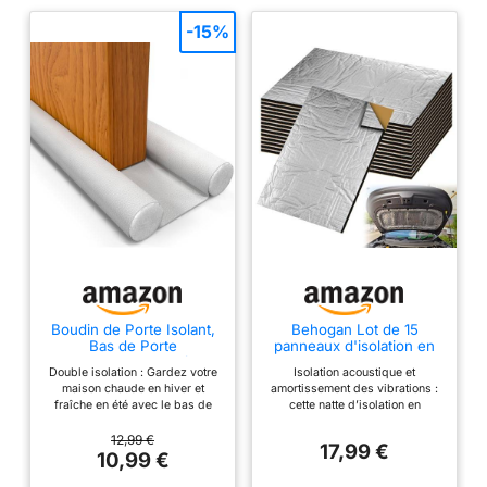
-15%
Boudin de Porte Isolant,
Behogan Lot de 15
Bas de Porte
panneaux d'isolation en
HOGARLAX, jusqu'à 93
aluminium - 250 x 180 x
Double isolation : Gardez votre
Isolation acoustique et
cm (Blanc)
5 mm - Auto-adhésifs -
maison chaude en hiver et
amortissement des vibrations :
Ignifuge - Imperméable -
fraîche en été avec le bas de
cette natte d’isolation en
Anti-drone - Isolation
porte isolant HOGARLAX, qui
panneaux Alubutyl auto-
phonique et thermique
bloque les courants d'air, réduit
adhésifs a un excellent effet
12,99 €
17,99 €
les pertes thermiques pour
d’absorption acoustique et
10,99 €
maintenir une température
d’amortissement des vibrations,
intérieure stable Économies
absorbe et réduit efficacement