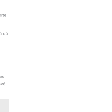
orte
Là où
les
ové