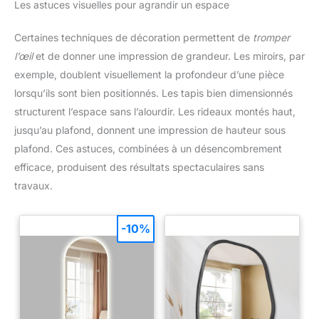
Les astuces visuelles pour agrandir un espace
dans votre salon, salle à
fonctionnalité essentielle assure
manger, chambre, bureau,
une utilisation sûre,
entrée ou atelier, cet élément au
particulièrement recommandée
Certaines techniques de décoration permettent de
tromper
design unique sert de point
dans les foyers avec enfants ou
focal élégant et accrocheur.
animaux.
l’œil
et de donner une impression de grandeur. Les miroirs, par
Configuration sans tracas :
exemple, doublent visuellement la profondeur d’une pièce
l'installation de la console
décorative est très facile, grâce
lorsqu’ils sont bien positionnés. Les tapis bien dimensionnés
à son design convivial et à ses
instructions claires [français
structurent l’espace sans l’alourdir. Les rideaux montés haut,
non garanti]. Pas besoin de
vous soucier des processus
jusqu’au plafond, donnent une impression de hauteur sous
d'assemblage compliqués,
plafond. Ces astuces, combinées à un désencombrement
suivez simplement les étapes et
profitez de votre nouveau
efficace, produisent des résultats spectaculaires sans
meuble en un rien de temps.
travaux.
-10%