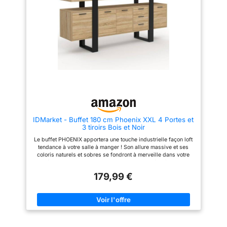
105 cm de largeur x 80 cm de
douceur et luminosité,
hauteur, elle offre un support
s’intégrant harmonieusement
solide et fiable jusqu'à 45 kg.
dans divers styles d’intérieur.
Les patins des pieds réglables
Pieds en pin massif pour une
aident la table d’entrée à rester
stabilité renforcée : Les pieds
stable sur un sol inégal, de
en bois de pin massif sont
sorte que vous ne vous
finement travaillés et offrent une
inquiétez jamais qu’elle vacille.
base solide au meuble. Leur
Fonctionnalité à 4 niveaux :
aspect naturel complète le
avec ses 4 niveaux décalés,
design global tout en soulignant
cette console étroite offre un
le choix de matériaux de
grand espace de rangement et
qualité, gage de longévité et de
d'exposition. Que vous
robustesse. Fermeture douce
souhaitiez exposer des objets
grâce au système anti-
de collection ou organiser des
claquement : Équipé d’un
IDMarket - Buffet 180 cm Phoenix XXL 4 Portes et
essentiels quotidiens tels que
mécanisme de rappel
3 tiroirs Bois et Noir
des livres, des photos
automatique, ce buffet permet
encadrées, des vases ou des
de fermer les portes d’un
Le buffet PHOENIX apportera une touche industrielle façon loft
accents artistiques, cette table
simple effleurement, sans effort
tendance à votre salle à manger ! Son allure massive et ses
d'entrée offre l'équilibre parfait
ni bruit. Ce système silencieux
coloris naturels et sobres se fondront à merveille dans votre
entre fonctionnalité et
contribue à une ambiance calme
intérieur Ses 4 placards, ses 3 tiroirs et son étagère vous
esthétique. Parfaite pour
et agréable dans votre maison,
offrent une capacité de rangement maximale ! Ses pieds larges
n'importe quel espace : cette
idéal pour les espaces de vie
179,99 €
et ses proportions équilibrées le rendent encore plus stable et
console est un ajustement idéal
partagés. Sécurité optimale
robuste Dimensions : L.180 x l. 40 x H. 80 cm - Hauteur des
pour n'importe quel espace. Sa
avec fixation murale anti-
pieds : 20 cm
taille polyvalente lui permet de
basculement : Un kit de fixation
s'adapter sans effort comme
murale en métal est inclus pour
table de console, table basse,
ancrer solidement le meuble au
table d'entrée/couloir ou même
mur, évitant tout risque de
comme support TV. Que ce soit
basculement. Cette