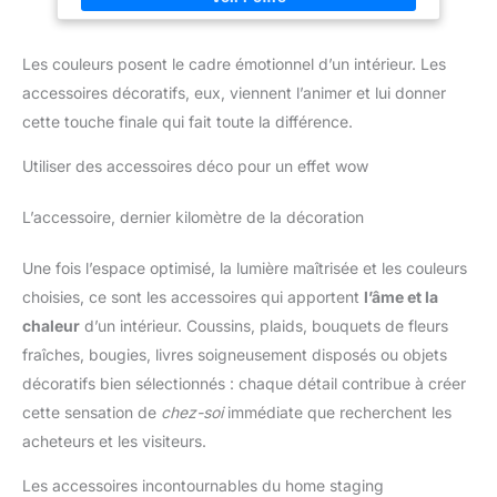
toutes saisons Caractéristiques Techniques : dotée d'une
sous-couche intégrée, elle est sèche au toucher en 30 minutes
et offre un rendement d'environ 12 m² par litre. Prête à l'emploi,
Les couleurs posent le cadre émotionnel d’un intérieur. Les
elle s'applique au rouleau à poils courts et au pinceau à
rechampir pour les angles et les détails Conseils d'Utilisation :
accessoires décoratifs, eux, viennent l’animer et lui donner
nettoyez et préparez le support à peindre, puis remuez la
peinture avant emploi. Appliquez-la régulièrement en deux
cette touche finale qui fait toute la différence.
couches d'épaisseur fine et respectez un délai d'environ 4
heures avant de passer la seconde couche pour un rendu
Utiliser des accessoires déco pour un effet wow
impeccable Marque de Qualité Depuis 1888 : Ripolin propose
des peintures et des revêtements pour les sols, les murs, les
façades, les boiseries et les métaux, garantissant une qualité
maximale. Une marque française historique engagée pour
L’accessoire, dernier kilomètre de la décoration
réduire le carbone dans l'air et proposer des formules
responsables
Une fois l’espace optimisé, la lumière maîtrisée et les couleurs
choisies, ce sont les accessoires qui apportent
l’âme et la
chaleur
d’un intérieur. Coussins, plaids, bouquets de fleurs
fraîches, bougies, livres soigneusement disposés ou objets
décoratifs bien sélectionnés : chaque détail contribue à créer
cette sensation de
chez-soi
immédiate que recherchent les
acheteurs et les visiteurs.
Les accessoires incontournables du home staging