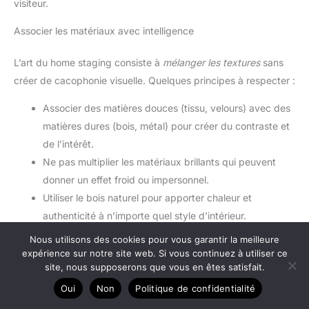
visiteur.
Associer les matériaux avec intelligence
L’art du home staging consiste à
mélanger les textures
sans
créer de cacophonie visuelle. Quelques principes à respecter :
Associer des matières douces (tissu, velours) avec des
matières dures (bois, métal) pour créer du contraste et
de l’intérêt.
Ne pas multiplier les matériaux brillants qui peuvent
donner un effet froid ou impersonnel.
Utiliser le bois naturel pour apporter chaleur et
authenticité à n’importe quel style d’intérieur.
Introduire des éléments naturels (lin, jute, rotin) pour
Nous utilisons des cookies pour vous garantir la meilleure
une atmosphère organique et apaisante.
expérience sur notre site web. Si vous continuez à utiliser ce
site, nous supposerons que vous en êtes satisfait.
Oui
Non
Politique de confidentialité
Lire plus
Test : tapis Carpetsale24 moderne