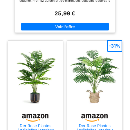
coucher. Profitez du confort qu'offrent ces coussins décoratifs
pour votre intérieur. Pour un sommeil réparateur et un maintien
optimal, optez pour les oreillers de lit Flowen. Découvrez la
25,99 €
qualité et le design des coussins Flowen et offrez-vous une
détente unique. POUR TOUTES LES VOTRE CHAMBRE : la
touche parfaite pour votre canapé et le coussin idéal pour votre
lit. Les coussins Flowen s'adaptent parfaitement à toutes les
taies d'oreiller extérieures de la même taille (veuillez noter que
les taies d'oreiller extérieures ne sont pas incluses). Ils offrent
soulagement et détente et sont donc le choix idéal pour un
sommeil réparateur ou un repos confortable sur le canapé.
-31%
MATIÈRE PREMIUM : la housse est composée de polyester
blanc, ce qui garantit des caractéristiques hypoallergéniques,
anti-acariens et respirantes. Le rembourrage intérieur en fibres
de polyester favorise une circulation optimale de l'air, ce qui
permet aux coussins de rester fermes et incroyablement doux,
et est conçu pour offrir un repos inégalé. ENTRETIEN DU
PRODUIT : Les coussins Flowen offrent le plus haut niveau
d'hygiène grâce à leur facilité de lavage en machine. Vous
pouvez les garder frais et propres à tout moment, garantissant
ainsi un environnement propre et confortable. Nous vous
recommandons de consulter l'étiquette d'instructions pour
savoir comment laver et entretenir vos coussins. Avec Flowen,
vous avez la certitude de disposer d'oreillers toujours
impeccables. LA SOLUTION PERSONNALISÉE POUR VOTRE
MEUBLE : disponibles dans une large gamme de tailles et
d'unités par set, les coussins s'adaptent parfaitement à votre
style. Nous avons ce qu'il vous faut. Obtenez un résultat
optimal en matière d'ameublement et assurez-vous un sommeil
Der Rose Plantes
Der Rose Plantes
confortable. Dimensions disponibles : 30x30, 30x50, 35x35,
Artificielles Interieur
Artificielles Interieur