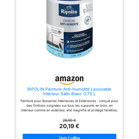
Lavable Respirant à la vapeur d
coup d’éponge Rendement :
eau Blanc lumineux Bon pouvoir
environ 10 m²/L (2,5 L = environ
couvrant Ne jaunit pas Peut être
25 m²), Nettoyage des outils à
utilisé comme base et finition 1.
l’eau claire, Peinture sans odeur
Diluer avec de l eau à 5% et
désagréable Contenu : 1 x
bien mélanger le produit avant
Peinture Dulux Valentine Si
utilisation. Pour les surfaces
Simple, Couleur : Le Blanc,
très poreuses, diluer la
Aspect : Satin, Quantité : 0,5 L
première couche à 20%. 2.
éliminer l'ancienne peinture et la
mauvaise adhérence de la
surface à traiter. 3. nettoyer la
surface en éliminant la
poussière et autres saletés. 4)
Sur les surfaces fragiles ou
poudreuses, appliquer une
couche de fixateur à base d'eau
réf. 3332 avant de peindre. 5.
nous recommandons
RIPOLIN Peinture Anti-Humidité Lessivable
d'appliquer deux couches de
Intérieur Satin Blanc 0,75 L
peinture. 6. respecter les temps
de séchage. 7. nettoyer les
Peinture pour Boiseries Intérieures et Extérieures : conçue pour
ustensiles à l'eau, en respectant
des finitions soignées sur tous les supports en bois, en
l'environnement
intérieur comme en extérieur, elle magnifie et protège fenêtres,
portes, volets, bardages et meubles de jardin, sans sous-
couche préalable grâce à sa formule ultra-couvrante Haute
28,90 €
Protection : ultra-couvrante et lessivable, cette peinture protège
20,19 €
vos boiseries jusqu'à 12 ans. Elle résiste aux chocs, aux
rayures et aux intempéries tout en garantissant la stabilité des
couleurs dans le temps, pour un bois durablement préservé en