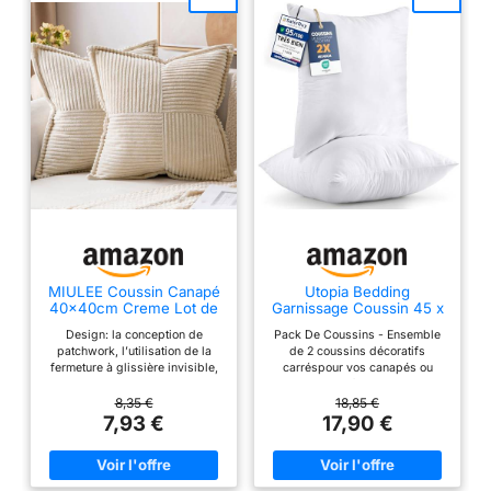
MIULEE Coussin Canapé
Utopia Bedding
40×40cm Creme Lot de
Garnissage Coussin 45 x
2 Patchwork
45 cm Lot de 2 Blanc
Design: la conception de
Pack De Coussins - Ensemble
patchwork, l’utilisation de la
de 2 coussins décoratifs
fermeture à glissière invisible,
carréspour vos canapés ou
rend la housse d’oreiller plus
votre chambre à coucher ; ils ne
belle et plus pratique. Un
sont ni trop grands ni trop petits
8,35 €
18,85 €
design enveloppant plus large
et ils dégagent une atmosphère
7,93 €
17,90 €
de 2-2.5cm pour une housse de
chaleureuse Emballage - Nos
coussin plus attrayante. Tissu :
coussins sont emballés de
La housse de coussin est
manière comprimée et scellés
fabriquée en velours côtelé de
sous vide dans un sac en