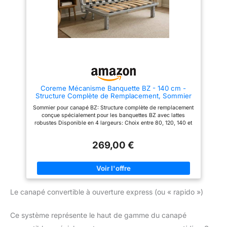
ergonomique. Maintien stable,
antidérapant, même après des
heures assis – parfait pour
travail ou repos.
Coreme Mécanisme Banquette BZ - 140 cm -
Structure Complète de Remplacement, Sommier
à Lattes Robuste, Facile à Ouvrir, Idéal Couchage
Sommier pour canapé BZ: Structure complète de remplacement
Quotidien
conçue spécialement pour les banquettes BZ avec lattes
robustes Disponible en 4 largeurs: Choix entre 80, 120, 140 et
155 cm pour s'adapter à vos besoins d'espace Mécanisme
résistant: Construction robuste adaptée même pour une
269,00 €
utilisation quotidienne et intensive Pieds sur roulettes: Équipé
de pieds à roulettes d'une hauteur de 25 cm pour une utilisation
simple et un déplacement facile Dimensions généreuses:
Longueur de 188 cm une fois ouvert, avec des lattes larges
pour un confort optimal lors du couchage
Le canapé convertible à ouverture express (ou « rapido »)
Ce système représente le haut de gamme du canapé