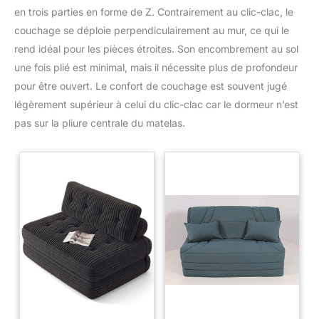
sans pieds très bas qui glisse
en trois parties en forme de Z. Contrairement au clic-clac, le
facilement sous les rebords de
couchage se déploie perpendiculairement au mur, ce qui le
fenêtre ou dans les alcôves.
Livré dans un colis compact
rend idéal pour les pièces étroites. Son encombrement au sol
pour faciliter le transport dans
les escaliers étroits, il est
une fois plié est minimal, mais il nécessite plus de profondeur
parfait pour les étudiants, les
pour être ouvert. Le confort de couchage est souvent jugé
locations ou les petits salons.
Ce meuble de salon
légèrement supérieur à celui du clic-clac car le dormeur n’est
multifonctionnel combine
praticité et élégance discrète
pas sur la pliure centrale du matelas.
pour transformer n'importe
quelle pièce en un espace de
vie accueillant 【Installation
Rapide et Polyvalence】 Dites
adieu aux montages
compliqués. Ce canapé
convertible est livré presque
entièrement assemblé ; et de le
sortir de son emballage sous
vide pour qu'il reprenne sa
forme. Utilisable
immédiatement, il convient
aussi bien au salon principal
qu'à la chambre d'ami, au
bureau, voire à la véranda.
Investissez dans un mobilier
pratique qui s'adapte à votre
mode de vie dynamique et à