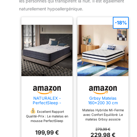
les personnes qui transpirent la nuit. Il est également
l'emballage à l'aide des outils fournis. Veuillez attendre
48 à 72 heures pour que le matelas récupère
naturellement hypoallergénique.
complètement avant utilisation
-18%
NATURALEX -
Grbsy Matelas
PerfectSleep -
160x200 30 cm
Matelas 160x200 -
Epaisseur, Ressorts
Matelas Hybride Mi-Ferme
Épais 30 cm
Ensachés et Mémoire,
Excellent Rapport
avec Confort Équilibré: Le
Latex
Qualité-Prix : Le matelas en
matelas Grbsy associe
mousse PerfectSleep
mousse à mémoire de
160x200 en 30 cm
forme gel, latex et ressorts
279,99 €
d'épaisseur intègre une
199,99 €
ensachés indépendants
229,98 €
mousse haute densité dans