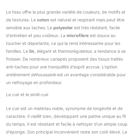
heures;. certifié CertiPUR-
US et OEKO-TEX, il
bénéficie de 120 nuits
Le tissu offre la plus grande variété de couleurs, de motifs et
d’essai et d’une garantie de
de textures. Le
coton
est naturel et respirant mais peut être
10 ans
sensible aux taches. Le
polyester
est très résistant, facile
d’entretien et peu coûteux. La
microfibre
est douce au
toucher et déperlante, ce qui la rend intéressante pour les
familles. Le
lin
, élégant et thermorégulateur, a tendance à se
froisser. De nombreux canapés proposent des tissus traités
anti-taches pour une tranquillité d’esprit accrue. L’option
entièrement déhoussable
est un avantage considérable pour
un nettoyage en profondeur.
Le cuir et le simili-cuir
Le cuir est un matériau noble, synonyme de longévité et de
caractère. Il vieillit bien, développant une patine unique au fil
du temps. Il est résistant et facile à nettoyer d’un simple coup
d’éponge. Son principal inconvénient reste son coût élevé. Le