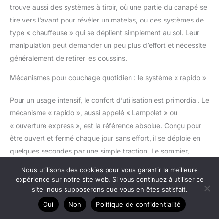
trouve aussi des systèmes à tiroir, où une partie du canapé se
tire vers l’avant pour révéler un matelas, ou des systèmes de
type « chauffeuse » qui se déplient simplement au sol. Leur
manipulation peut demander un peu plus d’effort et nécessite
généralement de retirer les coussins.
Mécanismes pour couchage quotidien : le système « rapido »
Pour un usage intensif, le confort d’utilisation est primordial. Le
mécanisme « rapido », aussi appelé « Lampolet » ou
« ouverture express », est la référence absolue. Conçu pour
être ouvert et fermé chaque jour sans effort, il se déploie en
quelques secondes par une simple traction. Le sommier,
souvent constitué d’une grille métallique électrosoudée ou de
Nous utilisons des cookies pour vous garantir la meilleure
lattes en bois, est intégré à la structure et offre un soutien de
expérience sur notre site web. Si vous continuez à utiliser ce
qualité. C’est l’assurance d’une
transformation rapide et sans
site, nous supposerons que vous en êtes satisfait.
contrainte
de votre salon en chambre à coucher.
Oui
Non
Politique de confidentialité