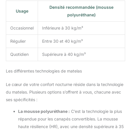
heures. Cette approche vise à
Densité recommandée (mousse
faire gagner du temps et des
Usage
efforts, ce qui en fait une
polyuréthane)
solution d'ameublement simple,
idéale pour les personnes ayant
un mode de vie actif.
Occasionnel
Inférieure à 30 kg/m³
Régulier
Entre 30 et 40 kg/m³
Quotidien
Supérieure à 40 kg/m³
Les différentes technologies de matelas
Le cœur de votre confort nocturne réside dans la technologie
du matelas. Plusieurs options s’offrent à vous, chacune avec
ses spécificités :
La mousse polyuréthane :
C’est la technologie la plus
répandue pour les canapés convertibles. La mousse
haute résilience (HR), avec une densité supérieure à 35