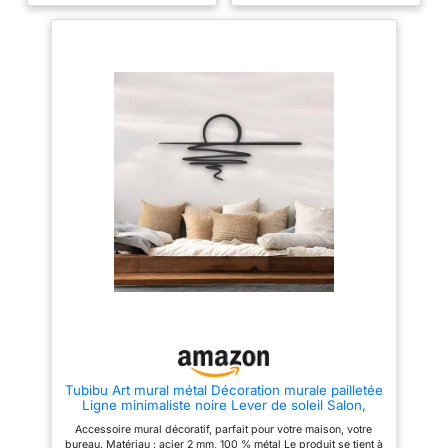
pouces) Grand: 98 x 54 cm
54 cm (38,58 x 21 pouces) Très
(38.58 x 21 pouces) Très grand:
grand: 118 x 65 cm (46,45 x
118 x 65 cm (46.45 x 25.6
25,6 pouces) Très très grand:
pouces) Très très grand: 118 x
140 x 78 cm (55,11 x 30,7
65 cm 40x7844cm (55.11 x 30.7
pouces)
pouces)
Tubibu Art mural métal Décoration murale pailletée
Ligne minimaliste noire Lever de soleil Salon,
chambre à coucher, cadeau pendaison
Accessoire mural décoratif, parfait pour votre maison, votre
crémaillère extérieur Taille L
bureau. Matériau : acier 2 mm, 100 % métal Le produit se tient à