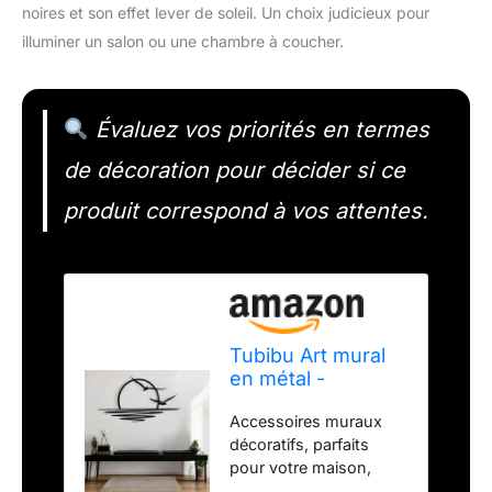
noires et son effet lever de soleil. Un choix judicieux pour
illuminer un salon ou une chambre à coucher.
Évaluez vos priorités en termes
de décoration pour décider si ce
produit correspond à vos attentes.
Tubibu Art mural
en métal -
Décoration murale
Accessoires muraux
à paillettes -
décoratifs, parfaits
Lignes
pour votre maison,
minimalistes
bureau. Matériau : acier