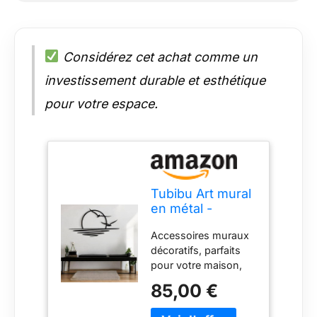
Considérez cet achat comme un
investissement durable et esthétique
pour votre espace.
Tubibu Art mural
en métal -
Décoration
Accessoires muraux
murale à
décoratifs, parfaits
paillettes -
pour votre maison,
Lignes
bureau. Matériau :
minimalistes
85,00 €
acier de 2 mm, 100 %
noires - Lever de
métal Le produit est
soleil pour salon,