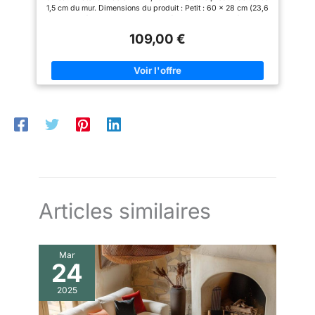
1,5 cm du mur. Dimensions du produit : Petit : 60 x 28 cm (23,6
x 11 pouces) Moyen : 74 x 34,5 cm (29,1 x 13,5 pouces) Grand :
98 x 45,75 cm (38,58 x 18 pouces) Très grand : 118 x 55 cm
109,00 €
(46,45 x 21,6 pouces) Très très grand - 180 x 84 cm La taille
XXL est composée de deux parties
Articles similaires
Mar
24
2025