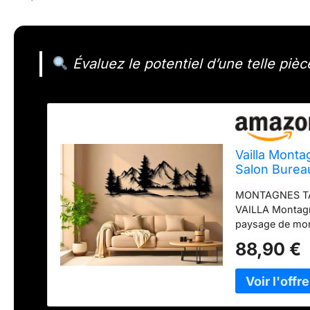
Évaluez le potentiel d’une telle pi
Vailla Mont
Salon Burea
MONTAGNES TAB
VAILLA Montagn
paysage de mon
Découpe laser d
88,90 €
qu'un tableau e
3D prononcé grâ
Accrochage sans
entretoises. Au