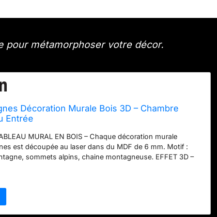
èce pour métamorphoser votre décor.
agnes Décoration Murale Bois 3D – Chambre
u Entrée
LEAU MURAL EN BOIS – Chaque décoration murale
es est découpée au laser dans du MDF de 6 mm. Motif :
tagne, sommets alpins, chaine montagneuse. EFFET 3D –
e précision dans du MDF de 6 mm. Plus léger et plus solide
n métal – sans rouille, sans déformation. Effet de profondeur
ce à la précision du laser. INSTALLATION FACILE –
 effort : ruban adhésif double face (sans perçage) ou
cun outil spécial – votre décoration murale est posée en