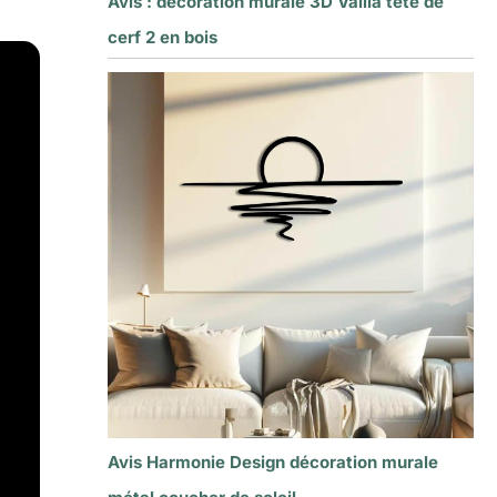
Avis : décoration murale 3D Vailla tête de
cerf 2 en bois
Avis Harmonie Design décoration murale