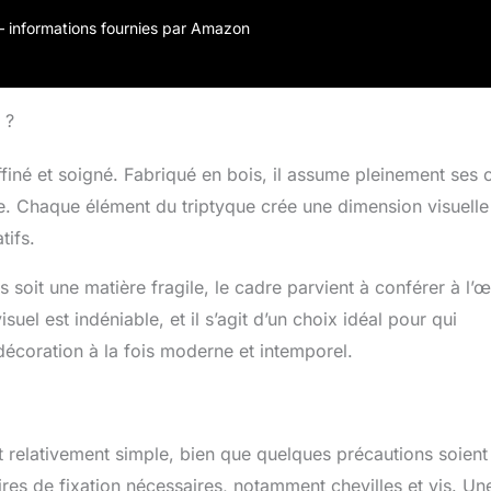
es. JUSQU'À 9 COULEURS & 5 TAILLES – Peint dans la
 choix : Noir, Marron, Gris, Blanc, Jaune, Bleu, Vert, Argent,
r – informations fournies par Amazon
L – adapté à chaque pièce. DÉCO MURALE POLYVALENTE –
alon, la chambre, le bureau, l'entrée et la chambre d'enfant.
ois MDF de 6 mm s'accorde à tous les styles – une
mporelle.
 ?
finé et soigné. Fabriqué en bois, il assume pleinement ses 
e. Chaque élément du triptyque crée une dimension visuelle
tifs.
is soit une matière fragile, le cadre parvient à conférer à l’
uel est indéniable, et il s’agit d’un choix idéal pour qui
décoration à la fois moderne et intemporel.
 est relativement simple, bien que quelques précautions soient
res de fixation nécessaires, notamment chevilles et vis. Un