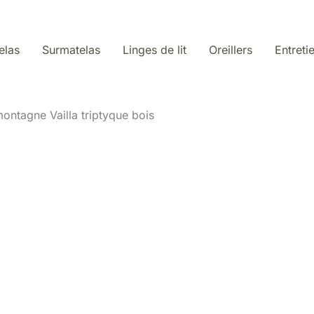
elas
Surmatelas
Linges de lit
Oreillers
Entreti
montagne Vailla triptyque bois