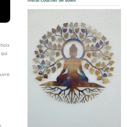
métal coucher de soleil
choix
 qui
œuvre
e