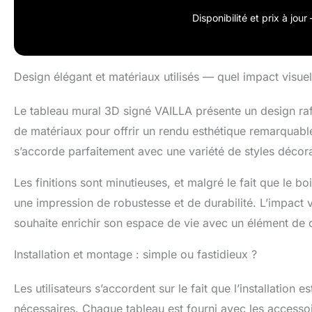
quelques minut
couleur de votre
Disponibilité et prix à jou
Or. Du S au XX
Idéale pour le s
Le tableau en b
décoration inte
Design élégant et matériaux utilisés — quel impact visuel
Le tableau mural 3D signé VAILLA présente un design raf
de matériaux pour offrir un rendu esthétique remarquabl
s’accorde parfaitement avec une variété de styles décora
Les finitions sont minutieuses, et malgré le fait que le bo
une impression de robustesse et de durabilité. L’impact vis
souhaite enrichir son espace de vie avec un élément de 
Installation et montage : simple ou fastidieux ?
Les utilisateurs s’accordent sur le fait que l’installation
nécessaires. Chaque tableau est fourni avec les accessoi