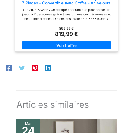
7 Places - Convertible avec Coffre - en Velours
recharger facilement votre
côtelé
smartphone ou votre tablette –
GRAND CANAPE : Un canapé panoramique pour accueillir
parfait pour les foyers
jusqu'à 7 personnes grâce à ses dimensions généreuses et
modernes. Matériaux de haute
ses 2 méridiennes. Dimensions totale : 320x85x140cm /
qualité : le canapé est recouvert
Hauteur d'assise : 37 cm
d'un tissu chenille de qualité
899,99 €
supérieure, à la fois doux, doux
819,99 €
pour la peau, respirant et
durable. Les coussins de siège
sont fabriqués à partir d'une
combinaison de ressorts
enveloppés individuellement et
de mousse haute densité,
offrant un confort durable et un
soutien stable. Cadre métallique
stable : la structure interne est
constituée d'un cadre
métallique robuste. Chaque
siège supporte jusqu'à 150 kg,
est durable et réduit
efficacement les vibrations pour
garantir la sécurité et le confort
lors d'une utilisation
Articles similaires
quotidienne.
Mar
24