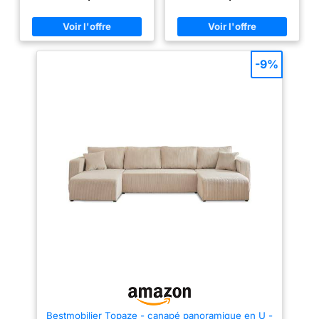
canapé : 350 cm x 185 cm x 85
quelques secondes seulement.
cm. Dimensions du couchage :
Que ce soit dans le salon, le
300 cm x 140 cm Le canapé est
bureau ou la chambre d'amis, il
recouvert d'un tissu en velours
répond sans effort aux
côtelé très tendance et
exigences de détente, d'accueil
moderne. Il est proposé en
des invités ou de courtes
-9%
différentes couleurs.
pauses. Grand espace de
Fabrication Européenne haute
rangement : de généreux
qualité. Mousse et tissu
compartiments de rangement
renforcés. Garantie 2 ans.
des deux côtés du canapé et
sous la méridienne, idéaux pour
ranger la literie, les couvertures,
les oreillers et les objets du
quotidien. Les magazines et
petits ustensiles peuvent être
rangés dans les compartiments
des accoudoirs latéraux. Une
bande lumineuse LED est
également intégrée, qui peut
être commutée entre trois
couleurs par simple pression
d'un bouton et crée une
atmosphère agréable.
Équipement fonctionnel pratique
: des porte-gobelets en acier
inoxydable sont présents sur
les accoudoirs pour stocker les
boissons en toute sécurité. Les
ports de chargement USB et
Bestmobilier Topaze - canapé panoramique en U -
Type-C vous permettent de