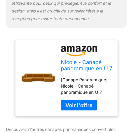
attrayante pour ceux qui privilégient le confort et le
design, mais il est crucial de surveiller l’état à la
réception pour éviter toute déconvenue.
Nicole - Canapé
panoramique en U 7
places convertible
[Canapé Panoramique]
avec coffre en tissu
Nicole - Canapé
panoramique en U 7
places convertible avec
coffre en tissu offre une
assise XXL idéale pour
les grandes familles et
les espaces conviviaux.
Découvrez d’autres canapés panoramiques convertibles