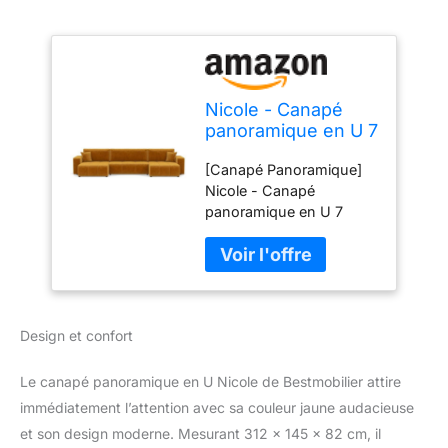
Nicole - Canapé
panoramique en U 7
places convertible
[Canapé Panoramique]
avec coffre en tissu
Nicole - Canapé
panoramique en U 7
places convertible avec
coffre en tissu offre une
assise XXL idéale pour
les grandes familles et
les espaces conviviaux.
Design et confort
Le canapé panoramique en U Nicole de Bestmobilier attire
immédiatement l’attention avec sa couleur jaune audacieuse
et son design moderne. Mesurant 312 x 145 x 82 cm, il