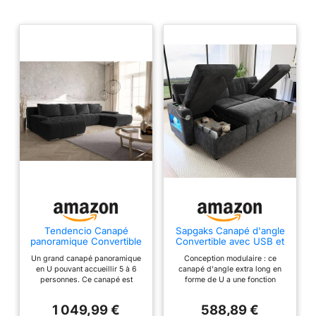
Tendencio Canapé
Sapgaks Canapé d'angle
panoramique Convertible
Convertible avec USB et
BOLUTI en Velours
LED,canapé Convertible
Un grand canapé panoramique
Conception modulaire : ce
côtelé avec Coffre de
4 Places,Canapé lit
en U pouvant accueillir 5 à 6
canapé d'angle extra long en
Rangement (Noir)
d'angle avec Fonction
personnes. Ce canapé est
forme de U a une fonction
Sommeil,canapé 4
convertible en lit et dispose
coulissante flexible et peut être
Places gigogne en
d'un coffre de rangement sous
transformé d'un canapé en un
U,avec Rangement,avec
1 049,99 €
588,89 €
l'assice centrale. Dimensions
canapé-lit confortable en
Porte-gobelet (Gris)