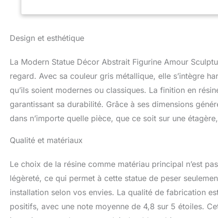
chiffon. Emballage
soit pour un anni
cadeau pour votre
fiable : pour évit
Design et esthétique
toute sécurité da
La Modern Statue Décor Abstrait Figurine Amour Sculpt
regard. Avec sa couleur gris métallique, elle s’intègre h
qu’ils soient modernes ou classiques. La finition en résin
garantissant sa durabilité. Grâce à ses dimensions géné
dans n’importe quelle pièce, que ce soit sur une étagère,
Qualité et matériaux
Le choix de la résine comme matériau principal n’est pas
légèreté, ce qui permet à cette statue de peser seuleme
installation selon vos envies. La qualité de fabrication 
positifs, avec une note moyenne de 4,8 sur 5 étoiles. Cet