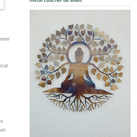
métal coucher de soleil
emier
ocal
ts
 un