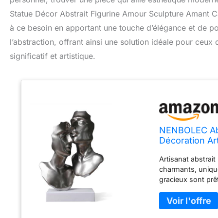
Statue Décor Abstrait Figurine Amour Sculpture Amant
à ce besoin en apportant une touche d’élégance et de poés
l’abstraction, offrant ainsi une solution idéale pour ceux 
significatif et artistique.
NENBOLEC Abs
Décoration Ar
Bureau 43cm
Artisanat abstrait
charmants, unique
gracieux sont prê
table, bibliothèqu
42,9 cm – Poids :
garantir sa durab