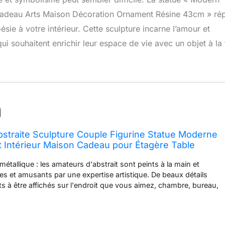
 Cadeau Arts Maison Décoration Ornament Résine 43cm » ré
ie à votre intérieur. Cette sculpture incarne l’amour et
qui souhaitent enrichir leur espace de vie avec un objet à la 
traite Sculpture Couple Figurine Statue Moderne
t Intérieur Maison Cadeau pour Étagère Table
 métallique : les amateurs d'abstrait sont peints à la main et
s et amusants par une expertise artistique. De beaux détails
ts à être affichés sur l'endroit que vous aimez, chambre, bureau,
e, étagère, table à manger, chevet, etc. Dimensions : 27,9 x 16 x
 2,8 kg Excellent matériau : fabriqué en polyrésine durable pour
ilité. Pour nettoyer, dépoussiérez avec une brosse douce ou un