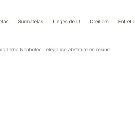
elas
Surmatelas
Linges de lit
Oreillers
Entreti
 moderne Nenbolec : élégance abstraite en résine