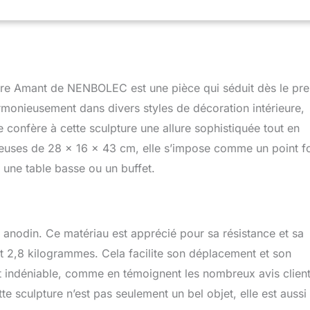
 parfait : emballé dans un coffret cadeau, prêt à offrir. Que ce
versaire, Thanksgiving, Noël et plus encore. C'est un excellent
 famille, vos enfants, votre amoureux et vos amis. Emballage
er la casse pendant le transport, chaque produit est emballé en
ns du polystyrène pour garantir une livraison sûre.
ure Amant de NENBOLEC est une pièce qui séduit dès le pr
armonieusement dans divers styles de décoration intérieure,
e confère à cette sculpture une allure sophistiquée tout en
reuses de 28 x 16 x 43 cm, elle s’impose comme un point f
 une table basse ou un buffet.
 anodin. Ce matériau est apprécié pour sa résistance et sa
nt 2,8 kilogrammes. Cela facilite son déplacement et son
est indéniable, comme en témoignent les nombreux avis clien
te sculpture n’est pas seulement un bel objet, elle est aussi