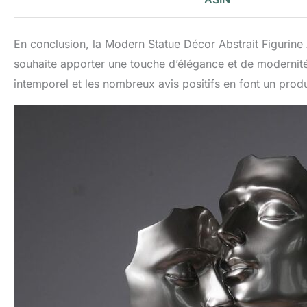
En conclusion, la Modern Statue Décor Abstrait Figuri
souhaite apporter une touche d’élégance et de modernité 
intemporel et les nombreux avis positifs en font un produ