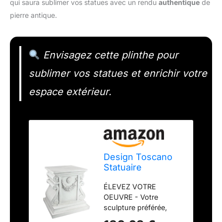
qui saura sublimer vos statues avec un rendu
authentique
de
pierre antique.
Envisagez cette plinthe pour
sublimer vos statues et enrichir votre
espace extérieur.
Design Toscano
Statuaire
Classique Plinthe
ÉLEVEZ VOTRE
de Base Montante
OEUVRE - Votre
pour Jardin, Grand
sculpture préférée,
38 cm, polyrésine,
votre urne décorative
pierre antique