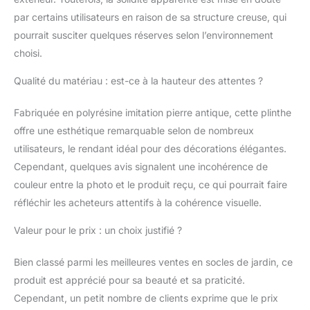
véritable pierre
par certains utilisateurs en raison de sa structure creuse, qui
concassée collée avec
une résine durable,
pourrait susciter quelques réserves selon l’environnement
notre plinthe classique
choisi.
est recouverte d'une
finition en pierre
Qualité du matériau : est-ce à la hauteur des attentes ?
antique résistante aux
UV SUPPORTS POUR
Fabriquée en polyrésine imitation pierre antique, cette plinthe
PLANTES DESIGN
offre une esthétique remarquable selon de nombreux
TOSCANO - Exclusif à
utilisateurs, le rendant idéal pour des décorations élégantes.
la marque Design
Toscano, ce piédestal
Cependant, quelques avis signalent une incohérence de
de jardin polyvalent
couleur entre la photo et le produit reçu, ce qui pourrait faire
peut être utilisé à
réfléchir les acheteurs attentifs à la cohérence visuelle.
l'extérieur pour tenir un
planteur dans un jardin
Valeur pour le prix : un choix justifié ?
ou à l'intérieur pour
élever de belles statues
Bien classé parmi les meilleures ventes en socles de jardin, ce
et décorations Notre
grande base
produit est apprécié pour sa beauté et sa praticité.
sculpturale à colonne
Cependant, un petit nombre de clients exprime que le prix
classique mesure 38 x