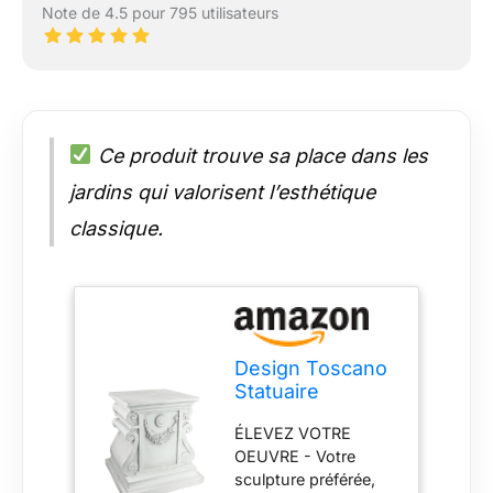
Note de 4.5 pour 795 utilisateurs
Ce produit trouve sa place dans les
jardins qui valorisent l’esthétique
classique.
Design Toscano
Statuaire
Classique Plinthe
ÉLEVEZ VOTRE
de Base
OEUVRE - Votre
Montante pour
sculpture préférée,
Jardin, Grand 38