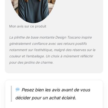
DE HAUTE QUALITÉ
- Moulées à la main
avec de la véritable
pierre concassée
collée avec une
résine durable, notre
Mon avis sur ce produit
plinthe classique est
recouverte d'une
La plinthe de base montante Design Toscano inspire
finition en pierre
généralement confiance avec ses retours positifs
antique résistante
notamment sur l’esthétique, malgré des réserves sur la
aux UV SUPPORTS
POUR PLANTES
couleur et l’emballage. Un choix à mûrement réfléchir
DESIGN TOSCANO -
pour des jardins de charme.
Exclusif à la marque
Design Toscano, ce
piédestal de jardin
polyvalent peut être
utilisé à l'extérieur
Pesez bien les avis avant de vous
pour tenir un planteur
dans un jardin ou à
décider pour un achat éclairé.
l'intérieur pour élever
de belles statues et