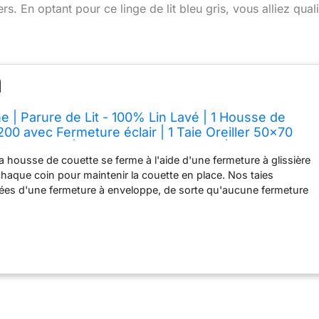
rs. En optant pour ce linge de lit bleu gris, vous alliez quali
 | Parure de Lit - 100% Lin Lavé | 1 Housse de
00 avec Fermeture éclair | 1 Taie Oreiller 50x70
 à Revers | Linge de Lit et Oreillers | Bleu Gris
La housse de couette se ferme à l'aide d'une fermeture à glissière
haque coin pour maintenir la couette en place. Nos taies
otées d'une fermeture à enveloppe, de sorte qu'aucune fermeture
un bouton n'appuient sur la peau. Le lin est très respirant et
 ce qui vous permet de rester au frais pendant les chaudes nuits
chaud pendant les saisons plus froides. Tissu épais - Longévité.
fabriqués en lin de 160 g/m2, ce qui est plus lourd que le lin
mbreuses autres marques. Ce type de lin est moins sujet à l'usure
 et conserve mieux sa qualité initiale, même après de nombreux
 Très résistant, mais doux comme un nuage, ce lin est léger et
us rafraîchir lors des nuits chaudes et suffisamment épais pour