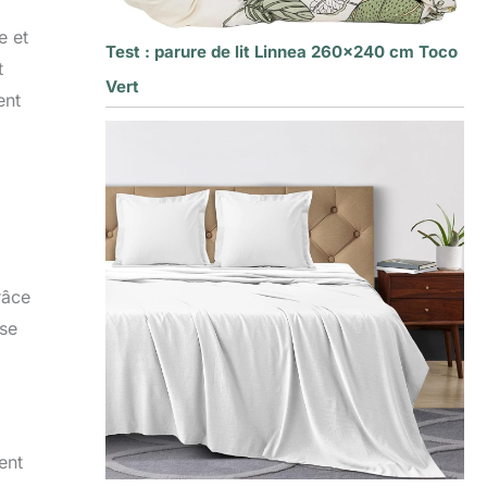
e et
Test : parure de lit Linnea 260×240 cm Toco
t
Vert
ent
râce
sse
ent