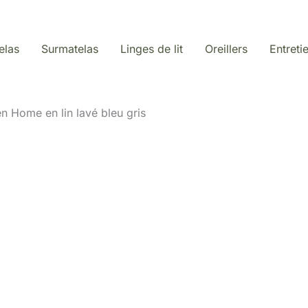
elas
Surmatelas
Linges de lit
Oreillers
Entreti
en Home en lin lavé bleu gris