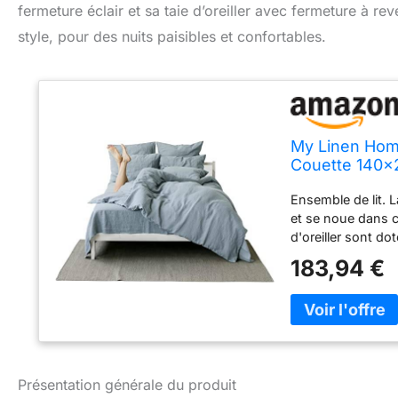
fermeture éclair et sa taie d’oreiller avec fermeture à reve
style, pour des nuits paisibles et confortables.
My Linen Home
Couette 140x2
avec Fermeture
Ensemble de lit. 
et se noue dans c
d'oreiller sont d
à glissière ni auc
183,94 €
thermorégulateur,
d'été et bien au 
Nos articles sont 
utilisé par de no
et aux déchirures
cycles de lavage.
Présentation générale du produit
respirant pour vo