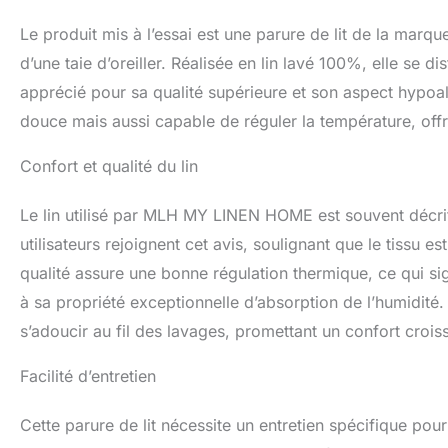
vous isoler lorsqu
considéré comme l
Le produit mis à l’essai est une parure de lit de la m
raison de ses fib
d’une taie d’oreiller. Réalisée en lin lavé 100%, elle se di
elles créent un tis
apprécié pour sa qualité supérieure et son aspect hypoall
longévité des pro
autre avantage fan
douce mais aussi capable de réguler la température, off
NON aux produits
pour rendre notre
Confort et qualité du lin
n'utilisons pas d
et nous nous abste
Le lin utilisé par MLH MY LINEN HOME est souvent décri
substances agress
teinture de haute
utilisateurs rejoignent cet avis, soulignant que le tissu 
Fabriqué de maniè
qualité assure une bonne régulation thermique, ce qui si
100 % européen et
à sa propriété exceptionnelle d’absorption de l’humidité. 
du produit et mini
et son traitement
s’adoucir au fil des lavages, promettant un confort croiss
consacrons notre 
collègues, et no
Facilité d’entretien
Cette parure de lit nécessite un entretien spécifique pour