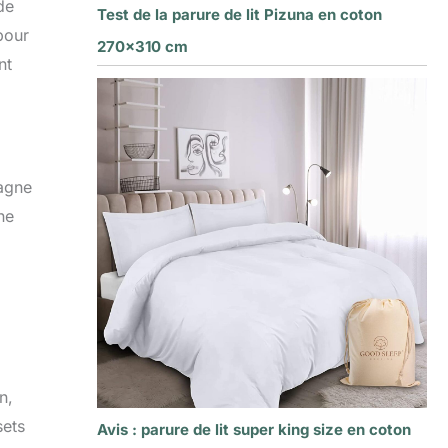
de
Test de la parure de lit Pizuna en coton
pour
270×310 cm
nt
pagne
ne
n,
sets
Avis : parure de lit super king size en coton