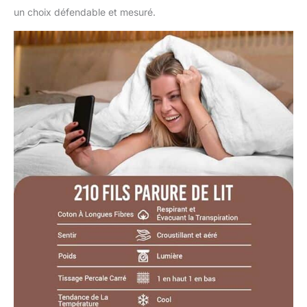
Fabriqué à partir de
un choix défendable et mesuré.
teinture résistante à la
décoloration, il est
lavable en machine à
cycle délicat et peut
être séché par
culbutage à faible
température.
L'utilisation d'eau de
Javel peut altérer les
couleurs. Conçu pour
un meilleur sommeil:
Nos experts internes
en sommeil étudient le
comportement et les
habitudes de sommeil
de l'utilisateur, ce qui
permet d'améliorer le
produit et de le
conditionner de
manière compacte.