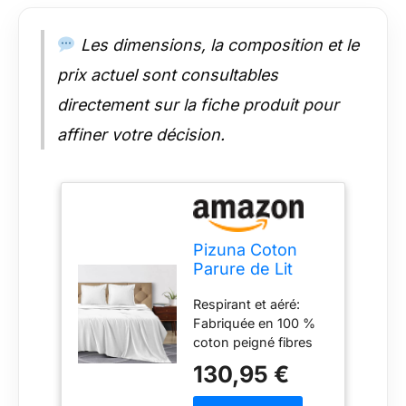
matelas de 15cm-
40cm d'épaisseur. 2
Les dimensions, la composition et le
taies d'oreiller
(65cmx65cm) –
prix actuel sont consultables
Livrées avec un cadre
directement sur la fiche produit pour
Oxford 5 cm
superbement conçu
affiner votre décision.
et une fermeture à
rabat pratique. Coton
peigné mercerisé
100% pur et naturel:
Fabriqué selon la
technique de fil fin de
Pizuna Coton
Pizuna, cet
Parure de Lit
authentique 210-fils
270x310 cm
au pouce king parure
Respirant et aéré:
Blanc 210 Fils
de lit en percale de
Fabriquée en 100 %
coton présente un
coton peigné fibres
tissage en percale
longues avec un
130,95 €
simple dent 1 sur 1
tissage percale
sous le carré.
rafraîchissant, cette