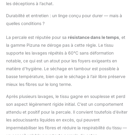
L'utilisation de coton
les déceptions à l’achat.
peigné mercerisé
améliore la douceur et
Durabilité et entretien : un linge conçu pour durer — mais à
la netteté du toucher.
quelles conditions ?
La literie en coton pur
et naturel se froisse,
La percale est réputée pour sa
résistance dans le temps
, et
mais au fil des lavages,
la gamme Pizuna ne déroge pas à cette règle. Le tissu
le tissu s'assouplit et
les plis s'atténuent,
supporte les lavages répétés à 60°C sans déformation
garantissant un confort
notable, ce qui est un atout pour les foyers exigeants en
à long terme. Norme de
matière d’hygiène. Le séchage en tambour est possible à
qualité Pizuna: Des
basse température, bien que le séchage à l’air libre préserve
inspections
rigoureuses et des
mieux les fibres sur le long terme.
contrôles pièce par
pièce sont effectués
Après plusieurs lavages, le tissu gagne en souplesse et perd
par l'équipe
son aspect légèrement rigide initial. C’est un comportement
d'assurance qualité de
attendu et positif pour la percale. Il convient toutefois d’éviter
Pizuna. Cette parure de
les adoucissants liquides en excès, qui peuvent
drap est certifiée
OEKO-TEX, exempte
imperméabiliser les fibres et réduire la respirabilité du tissu —
de produits chimiques,