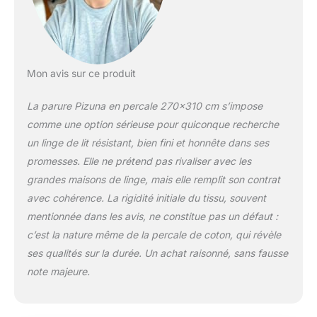
de linge de lit digne
d'un hôtel de luxe.
Un ensemble
complet de parure de
lit: Parure de lit en
Mon avis sur ce produit
coton percale
comprend: 1 Drap
La parure Pizuna en percale 270×310 cm s’impose
plat (180cmx200cm)
comme une option sérieuse pour quiconque recherche
- Absorbe la
un linge de lit résistant, bien fini et honnête dans ses
transpiration et
protège des taches,
promesses. Elle ne prétend pas rivaliser avec les
assurant la fraîcheur
grandes maisons de linge, mais elle remplit son contrat
de la couette. 1 drap-
avec cohérence. La rigidité initiale du tissu, souvent
housse
mentionnée dans les avis, ne constitue pas un défaut :
(270cmx310cm) –
c’est la nature même de la percale de coton, qui révèle
Doté d'une couture
brevetée unique avec
ses qualités sur la durée. Un achat raisonné, sans fausse
un élastique épais
note majeure.
tout autour pour un
ajustement sécurisé
à 360° sur les