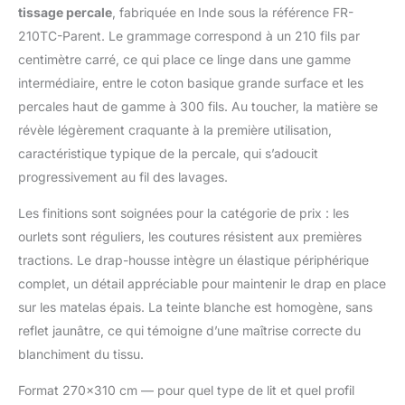
tissage percale
, fabriquée en Inde sous la référence FR-
la température
corporelle pour un
210TC-Parent. Le grammage correspond à un 210 fils par
repos nocturne
centimètre carré, ce qui place ce linge dans une gamme
confortable, tout en
intermédiaire, entre le coton basique grande surface et les
offrant une sensation
percales haut de gamme à 300 fils. Au toucher, la matière se
de linge de lit digne
d'un hôtel de luxe. Un
révèle légèrement craquante à la première utilisation,
ensemble complet de
caractéristique typique de la percale, qui s’adoucit
parure de lit: Parure de
progressivement au fil des lavages.
lit en coton percale
comprend: 1 Drap plat
Les finitions sont soignées pour la catégorie de prix : les
(180cmx200cm) -
ourlets sont réguliers, les coutures résistent aux premières
Absorbe la
tractions. Le drap-housse intègre un élastique périphérique
transpiration et protège
des taches, assurant la
complet, un détail appréciable pour maintenir le drap en place
fraîcheur de la couette.
sur les matelas épais. La teinte blanche est homogène, sans
1 drap-housse
reflet jaunâtre, ce qui témoigne d’une maîtrise correcte du
(270cmx310cm) – Doté
blanchiment du tissu.
d'une couture brevetée
unique avec un
Format 270×310 cm — pour quel type de lit et quel profil
élastique épais tout