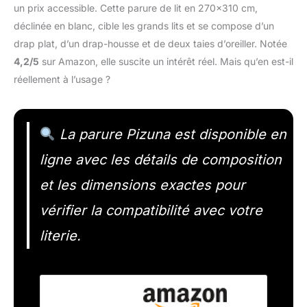
un prix accessible. Cette parure de lit en 270×310 cm,
déclinée en blanc, cible les grands lits et se compose d’un
drap plat, d’un drap-housse et de deux taies d’oreiller. Notée
4,2/5
sur Amazon, elle suscite un intérêt réel. Mais qu’en est-il
réellement à l’usage ?
La parure Pizuna est disponible en
ligne avec les détails de composition
et les dimensions exactes pour
vérifier la compatibilité avec votre
literie.