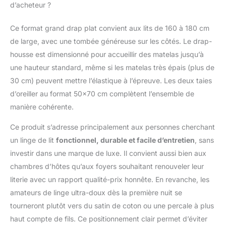
d’acheteur ?
autour pour un
ajustement sécurisé à
360° sur les matelas de
Ce format grand drap plat convient aux lits de 160 à 180 cm
15cm-40cm
de large, avec une tombée généreuse sur les côtés. Le drap-
d'épaisseur. 2 taies
housse est dimensionné pour accueillir des matelas jusqu’à
d'oreiller (65cmx65cm)
une hauteur standard, même si les matelas très épais (plus de
– Livrées avec un cadre
Oxford 5 cm
30 cm) peuvent mettre l’élastique à l’épreuve. Les deux taies
superbement conçu et
d’oreiller au format 50×70 cm complètent l’ensemble de
une fermeture à rabat
manière cohérente.
pratique. Coton peigné
mercerisé 100% pur et
Ce produit s’adresse principalement aux personnes cherchant
naturel: Fabriqué selon
un linge de lit
fonctionnel, durable et facile d’entretien
, sans
la technique de fil fin de
investir dans une marque de luxe. Il convient aussi bien aux
Pizuna, cet authentique
210-fils au pouce king
chambres d’hôtes qu’aux foyers souhaitant renouveler leur
parure de lit en percale
literie avec un rapport qualité-prix honnête. En revanche, les
de coton présente un
amateurs de linge ultra-doux dès la première nuit se
tissage en percale
tourneront plutôt vers du satin de coton ou une percale à plus
simple dent 1 sur 1
sous le carré.
haut compte de fils. Ce positionnement clair permet d’éviter