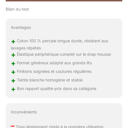
Disponible dans le
monde entier en
Bilan du test
plusieurs couleurs et
tailles, faites de cette
parure de lit en percale
Avantages
le cadeau idéal pour
vos proches. Pizuna
+
Coton 100 % percale longue durée, résistant aux
Cares: Des milliers de
lavages répétés
familles satisfaites et
+
Élastique périphérique complet sur le drap-housse
de médias ont fait
l'éloge de cette
+
Format généreux adapté aux grands lits
luxueuse parure de lit
+
Finitions soignées et coutures régulières
coton king percale.
+
Toutefois, si vous
Teinte blanche homogène et stable
n'êtes pas satisfait du
+
Bon rapport qualité-prix dans sa catégorie
produit, vous pouvez le
retourner pour un
remboursement
complet dans les 30
Inconvénients
jours, après quoi notre
équipe d'assistance à
–
Tissu légèrement rigide à la première utilisation
la clientèle sera là pour