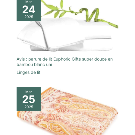
chimiques,
Mar
n'êtes pas satisfait
24
respectueuse de la
du produit, vous
planète et certifiée
2025
pouvez le retourner
sans AZO, ce qui la
pour un
rend apaisante même
remboursement
pour les peaux les
complet dans les 30
plus délicates.
jours, après quoi
Durable et
notre équipe
responsable: Cette
d'assistance à la
parure de lit en
Avis : parure de lit Euphoric Gifts super douce en
clientèle sera là pour
bambou blanc uni
percale est conforme
vous aider.
aux normes BSCI,
Linges de lit
socialement
responsable et
respectueuse de
Mar
25
l'environnement.
L'utilisation de
2025
matériaux recyclés
pour l'emballage peut
ajouter une odeur
désagréable qui
disparaît après un