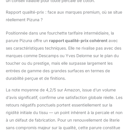
un conseil valable pour toute percale de coton.
respectueuse de la
planète et certifiée sans
Rapport qualité-prix : face aux marques premium, où se situe
AZO, ce qui la rend
réellement Pizuna ?
apaisante même pour
les peaux les plus
Positionnée dans une fourchette tarifaire intermédiaire, la
délicates. Durable et
parure Pizuna offre un
rapport qualité-prix cohérent
avec
responsable: Cette
parure de lit en percale
ses caractéristiques techniques. Elle ne rivalise pas avec des
est conforme aux
marques comme Descamps ou Yves Delorme sur le plan du
normes BSCI,
toucher ou du prestige, mais elle surpasse largement les
socialement
entrées de gamme des grandes surfaces en termes de
responsable et
respectueuse de
durabilité perçue et de finitions.
l'environnement.
La note moyenne de 4,2/5 sur Amazon, issue d’un volume
L'utilisation de
matériaux recyclés
d’avis significatif, confirme une satisfaction globale réelle. Les
pour l'emballage peut
retours négatifs ponctuels portent essentiellement sur la
ajouter une odeur
rigidité initiale du tissu — un point inhérent à la percale et non
désagréable qui
à un défaut de fabrication. Pour un renouvellement de literie
disparaît après un
lavage à l'eau chaude.
sans compromis majeur sur la qualité, cette parure constitue