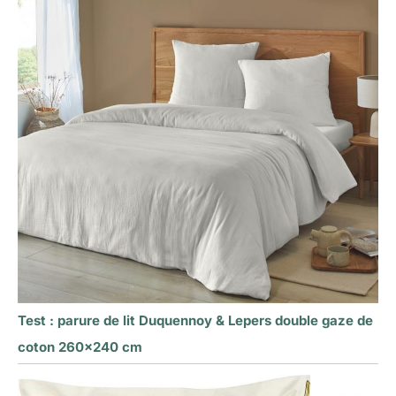
pouvez le retourner
pour un
remboursement
complet dans les 30
jours, après quoi
notre équipe
d'assistance à la
clientèle sera là pour
vous aider.
Test : parure de lit Duquennoy & Lepers double gaze de
coton 260×240 cm