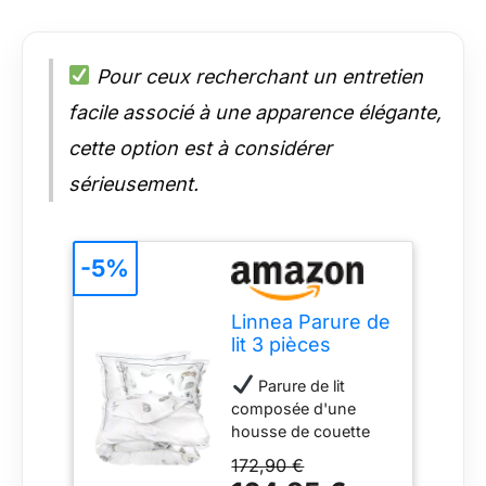
Pour ceux recherchant un entretien
facile associé à une apparence élégante,
cette option est à considérer
sérieusement.
-5%
Linnea Parure de
lit 3 pièces
280x240 cm
Parure de lit
taies 65x65 cm
composée d'une
Percale Pur
housse de couette
Coton Plumes
280x240 cm et 2
172,90 €
taies 65x65 cm