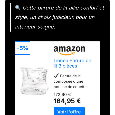
Cette parure de lit allie confort et
style, un choix judicieux pour un
intérieur soigné.
-5%
Linnea Parure de
lit 3 pièces
280x240 cm taies
Parure de lit
65x65 cm Percale
composée d'une
Pur Coton Plumes
housse de couette
280x240 cm et 2 taies
172,90 €
65x65 cm Percale pur
164,95 €
coton peigné 78
fils/cm² - Réversible,
Ambiance pleine de