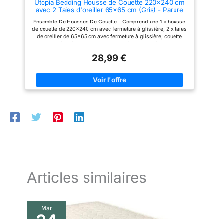
Utopia Bedding Housse de Couette 220x240 cm
lit, certifiée Oeko-Tex, assure un
avec 2 Taies d'oreiller 65x65 cm (Gris) - Parure
environnement de sommeil
de lit 220 x 240 cm - Ensembles de Housses de
exempt de substances nocives.
Ensemble De Housses De Couette - Comprend une 1 x housse
Couette en Microfibre brossée Douce
Cette certification apporte une
de couette de 220x240 cm avec fermeture à glissière, 2 x taies
tranquillité d'esprit pour ceux
de oreiller de 65x65 cm avec fermeture à glissière; couette
qui valorisent la sécurité et le
vendue séparément. Polyester Microfibre Brossé - Le tissu
bien-être dans leur espace de
polyester microfibre brossé les rend doux, faciles à repasser,
repos. Facilité d'Entretien :
28,99 €
infroissables et résistants à la décoloration et les protège
Lavable à 40°, notre ensemble
contre le rétrécissement après le lavage. Durable - La haute
de linge de lit est conçu pour un
résistance à la traction le rend solide, durable et moins
entretien sans tracas. Résistant
susceptible de se déchirer. Une Fermeture Parfaitement
aux plis et conservant sa
Cousue - La fermeture est cousue à la perfection pour fixer la
couleur et sa texture après
couette en place. Entretien facile - Lavage en machine à froid,
multiples lavages, il simplifie
cycle délicat, séchage par culbutage ou repassage à basse
votre vie tout en assurant une
température, ne pas blanchir.
propreté et une élégance
constantes.
Articles similaires
Mar