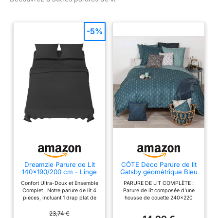
parure de lit 280x240
cm
-5%
Dreamzie Parure de Lit
CÔTE Deco Parure de lit
140x190/200 cm - Linge
Gatsby géométrique Bleu
de Lit 4 Pièces en
240x220 cm Azsy – 3
Confort Ultra-Doux et Ensemble
PARURE DE LIT COMPLÈTE :
Microfibre Doux - Drap
Pièces
Complet : Notre parure de lit 4
Parure de lit composée d'une
Housse 140x190/200 -
pièces, incluant 1 drap plat de
housse de couette 240x220
Drap Plat 2 Personnes
220 x 270 cm, 1 drap housse de
cm+ 2 taies d'oreiller 65x65 cm
220x270-2 Taies Oreiller
140 x 200 cm avec élastique
QUALITÉ SUPÉRIEURE :
23,74 €
65x65 - Certifié Oeko