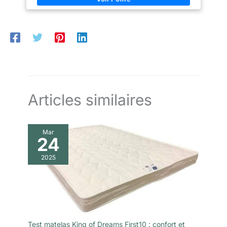
d'une fermeture par pression plate et discète. Ce sytème de
fermeture maintient efficacement la housse de couette en place
tout en permetant de changer votre litterie simplement et
facilement.
ENTRETIEN FACILE - Lavage à 30° - Pas de
séchage en machine - Repassage à 110°
PURETÉ
CERTIFIÉE - Le label Oeko-Tex garantit une fabrication
respectueuse de l'environnement et représente un gage de
qualité et de transparence. Représentant un choix durable et
sans risque, notre produit répond à vos besoins tout en
respectant des normes strictes de qualité et de sécurité.
Articles similaires
Mar
24
2025
Test matelas King of Dreams First10 : confort et