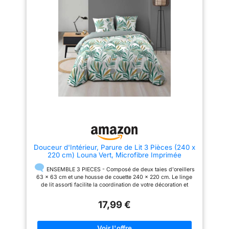
durable et moins susceptible de
OEKO-TEX STANDARD 100 :
se déchirer. Une Fermeture
cette parure de lit est tissée
Parfaitement Cousue - La
dans le respect des normes
fermeture est cousue à la
européennes, prenant en
perfection pour fixer la couette
compte l'aspect social et
en place. Entretien facile -
environnemental. La certification
Lavage en machine à froid,
garantit une composition sans
cycle délicat, séchage par
substances nocives pour votre
culbutage ou repassage à
santé DESIGN GÉOMÉTRIQUE
basse température, ne pas
ÉLÉGANT : Motif gatsby
blanchir.
géométrique bleu qui apporte
une touche moderne et raffinée
à votre chambre à coucher
Douceur d'Intérieur, Parure de Lit 3 Pièces (240 x
220 cm) Louna Vert, Microfibre Imprimée
ENSEMBLE 3 PIECES - Composé de deux taies d'oreillers
63 x 63 cm et une housse de couette 240 x 220 cm. Le linge
de lit assorti facilite la coordination de votre décoration et
apporte de l'harmonie à votre espace de sommeil.
17,99 €
MICROFIBRE IMPRIMÉE - Le linge de lit en microfibre offre une
sensation de douceur et procure un confort optimal. Léger et
respirant, ce linge de lit favorise un sommeil serein.
FINITION DU LINGE DE LIT - La housse de couette est dôtée