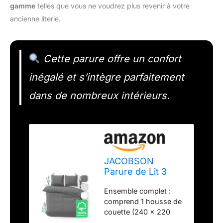
gamme
telles que vous ne voudrez plus revenir à votre
ancienne literie.
Cette parure offre un confort
inégalé et s’intègre parfaitement
dans de nombreux intérieurs.
JACOBSON
Parure de Lit 3
Pièces en Percale
Ensemble complet :
100% Coton -
comprend 1 housse de
Housse de
couette (240 x 220
Couette 240 x
cm) et 2 taies d'oreiller