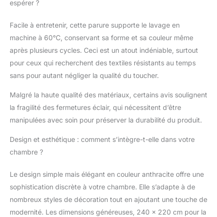
espérer ?
élégant et sans
couture. Testé contre
Facile à entretenir, cette parure supporte le lavage en
les substances nocives
et sûr : certifié OEKO
machine à 60°C, conservant sa forme et sa couleur même
TEX, garanti sans
après plusieurs cycles. Ceci est un atout indéniable, surtout
substances nocives
pour ceux qui recherchent des textiles résistants au temps
pour un environnement
sans pour autant négliger la qualité du toucher.
de sommeil sain.
Malgré la haute qualité des matériaux, certains avis soulignent
la fragilité des fermetures éclair, qui nécessitent d’être
manipulées avec soin pour préserver la durabilité du produit.
Design et esthétique : comment s’intègre-t-elle dans votre
chambre ?
Le design simple mais élégant en couleur anthracite offre une
sophistication discrète à votre chambre. Elle s’adapte à de
nombreux styles de décoration tout en ajoutant une touche de
modernité. Les dimensions généreuses, 240 x 220 cm pour la