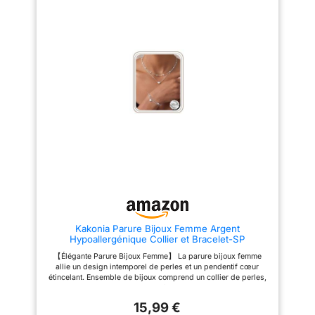
Satisfaction et
cadeau de demoiselle
garnissage en coton de haute
garantie : STOF
d'honneur ou parure bijoux
densité, ultra doux et respirant,
mode de tous les jours.
offrant un toucher confortable et
s’engage à vous
【Parure Bijoux Or
pro-peau. NON fabriqué en
satisfaire à 100% en
Hypoallergénique】 Pas de
microfibre qui génère
vous offrant des
démangeaisons ! Cette bijoux
facilement de l'électricité
femme or hypoallergénique est
statique. Utilisation Toute
produits de qualité et
fabriquée avec une âme en
Saison - Réversible, ce couvre-
uniques qui vous
laiton de haute qualité, sans
lit est parfait sur une couette
nickel et sans plomb. Finie avec
pour se blottir en hiver ou
aident à vous
un placage or extra-épais et un
comme couette légère pendant
détendre et à profiter
revêtement protecteur par
les mois d'été. Notre couverture
de chaque instant. Si
électrophorèse, cette parure
matelassée peut être utilisée
bijoux offre une brillance
toute l'année et vous offre une
vous avez des
durable et une forte résistance
expérience de sommeil
questions
au ternissement. La surface
confortable. Matière : Coton,
lisse et polie est douce pour la
Rembourrage : fibres de
concernant nos
peau sensible – une parure
polyester et coton Facile à
produits ou si vous
bijoux femme or sûre et
Entretenir - Lavable en machine
n’êtes pas satisfait,
confortable à porter toute la
à froid, cycle délicat, séchage
journée 【Colliers et bracelets
en machine à basse
n'hésitez pas à nous
Kakonia Parure Bijoux Femme Argent
réglables】 Le collier femme
température, repassage doux si
contacter
Hypoallergénique Collier et Bracelet-SP
perles métalliques mesure 36
nécessaire, résistant au
cm + 5 cm de chaîne
rétrécissement. Le jeté de lit
【Élégante Parure Bijoux Femme】 La parure bijoux femme
d'extension, le collier choker
matelassé est compressé sous
allie un design intemporel de perles et un pendentif cœur
avec pendentif cœur 41 cm + 5
vide, il est recommandé de le
étincelant. Ensemble de bijoux comprend un collier de perles,
cm, accompagné d'un bracelet
tapoter légèrement avant
un collier choker avec pendentif cœur et un bracelet double
ajustable de 16,5 cm + 5 cm.
utilisation pour retrouver son
couche orné du même motif cœur.Ce look superposé sans
Chaque pièce est dotée d'un
moelleux.
15,99 €
effort fait de cette parure bijoux femme un choix polyvalent,
fermoir homard sécurisé pour