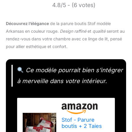
4.8/5 - (6 votes)
Découvrez l’élégance
de la parure boutis Stof modèle
Arkansas en couleur rouge.
Design raffiné
et
qualité
seront au
rendez-vous dans votre chambre avec ce linge de lit, pensé
pour allier esthétique et confort.
Ce modèle pourrait bien s’intégrer
à merveille dans votre intérieur.
Stof - Parure
boutis + 2 Taies