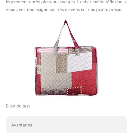
aident à vous détendre
légèrement après plusieurs lavages. L’achat mérite réflexion si
et à profiter de chaque
vous avez des exigences très élevées sur ces points précis.
instant. Si vous avez
des questions
concernant nos
produits ou si vous
n’êtes pas satisfait,
n'hésitez pas à nous
contacter
Bilan du test
Avantages