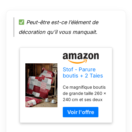
Peut-être est-ce l’élément de
décoration qu’il vous manquait.
Stof - Parure
boutis + 2 Taies
d'oreiller - Taille
Ce magnifique boutis
260x240 cm -
de grande taille 260 x
100% Polyester -
240 cm et ses deux
Couleur Rouge -
taies d'oreiller de
Modèle
dimensions 65 x 65
Arkansas - Linge
cm s'adapteront
de Lit pour
parfaitement à toutes
Maison - Lavage
les chambres à
à 30°