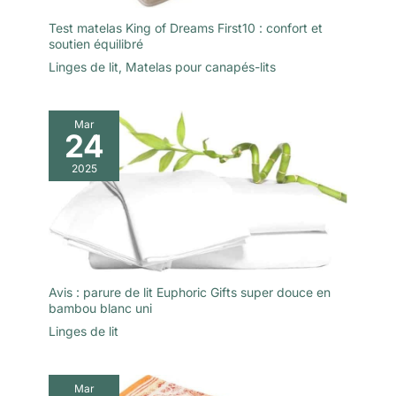
sans entretien compliqué, pour que votre parure bijoux femme
simple chiffon doux suffit pour
reste éclatante sans effort
Test matelas King of Dreams First10 : confort et
lui redonner tout son éclat –
sans entretien compliqué, pour
soutien équilibré
que votre parure bijoux femme
Linges de lit
,
Matelas pour canapés-lits
reste éclatante sans effort
Mar
24
2025
Avis : parure de lit Euphoric Gifts super douce en
bambou blanc uni
Linges de lit
Mar