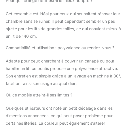
Pour qui ce linge de lit est-il le mieux adapté ?
intérieurs. Présenté
dans un sac aux
Cet ensemble est idéal pour ceux qui souhaitent rénover leur
mêmes motifs il sera
chambre sans se ruiner. Il peut cependant sembler un peu
facilement rangé ou
transporté Facile à
ajusté pour les lits de grandes tailles, ce qui convient mieux à
entretenir, ses finitions
un lit de 140 cm.
bien travaillées
garantissent un longue
Compatibilité et utilisation : polyvalence au rendez-vous ?
durée de vie à ce
boutis chic et charme.
Adapté pour ceux cherchant à couvrir un canapé ou pour
Laissez vous tenter par
habiller un lit, ce boutis propose une polyvalence attractive.
une soirée douceur
devant la cheminée
Son entretien est simple grâce à un lavage en machine à 30°,
blotti sous cet élégant
facilitant ainsi son usage au quotidien.
boutis matelassé !
Satisfaction et garantie
Où ce modèle atteint-il ses limites ?
: STOF s’engage à
vous satisfaire à 100%
Quelques utilisateurs ont noté un petit décalage dans les
en vous offrant des
dimensions annoncées, ce qui peut poser problème pour
produits de qualité et
certaines literies. La couleur peut également s’altérer
uniques qui vous