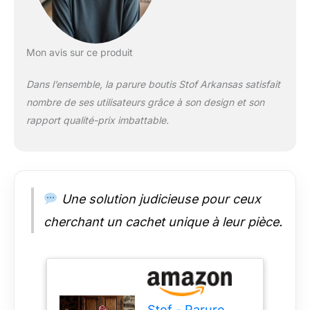
finitions bien
travaillées
garantissent un
longue durée de vie à
Mon avis sur ce produit
ce boutis chic et
charme. Laissez vous
Dans l’ensemble, la parure boutis Stof Arkansas satisfait
tenter par une soirée
nombre de ses utilisateurs grâce à son design et son
douceur devant la
rapport qualité-prix imbattable.
cheminée blotti sous
cet élégant boutis
matelassé !
Satisfaction et
garantie : STOF
s’engage à vous
Une solution judicieuse pour ceux
satisfaire à 100% en
cherchant un cachet unique à leur pièce.
vous offrant des
produits de qualité et
uniques qui vous
aident à vous
détendre et à profiter
de chaque instant. Si
Stof - Parure