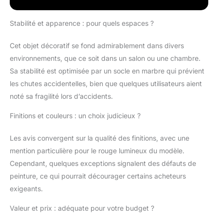
base en pierre naturelle
(20 x 15 x 15 cm)
Stabilité et apparence : pour quels espaces ?
garantissant stabilité et
raffinement
Cet objet décoratif se fond admirablement dans divers
Interprétation libre du
environnements, que ce soit dans un salon ou une chambre.
mouvement : Un
instant figé entre force
Sa stabilité est optimisée par un socle en marbre qui prévient
et énergie, suggérant
les chutes accidentelles, bien que quelques utilisateurs aient
soit une pause avant
noté sa fragilité lors d’accidents.
l’élan, soit une
explosion de
Finitions et couleurs : un choix judicieux ?
dynamisme Pièce
décorative unique : Son
Les avis convergent sur la qualité des finitions, avec une
intense couleur rouge
mention particulière pour le rouge lumineux du modèle.
attire le regard et ajoute
une touche audacieuse
Cependant, quelques exceptions signalent des défauts de
à tout intérieur, bureau
peinture, ce qui pourrait décourager certains acheteurs
ou galerie Disponible
exigeants.
en plusieurs couleurs :
Choisissez la teinte qui
Valeur et prix : adéquate pour votre budget ?
correspond le mieux à