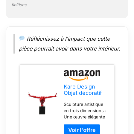
mieux à votre style et
finitions.
à votre espace pour
une décoration
personnalisée
Réfléchissez à l’impact que cette
pièce pourrait avoir dans votre intérieur.
Kare Design
Objet décoratif
athlète,
Sculpture artistique
rouge/noir,
en trois dimensions :
marbre,
Une œuvre élégante
sculpture, deco,
en polyrésine, posée
decoration
sur un socle massif
chambre,