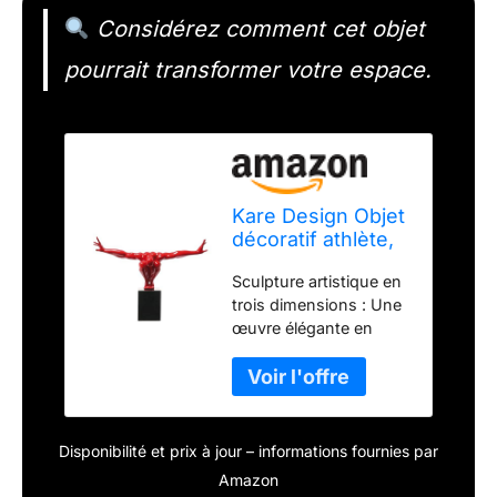
Considérez comment cet objet
pourrait transformer votre espace.
Kare Design Objet
décoratif athlète,
rouge/noir,
Sculpture artistique en
marbre, sculpture,
trois dimensions : Une
deco, decoration
œuvre élégante en
chambre, maison,
polyrésine, posée sur
salon, cadeau
un socle massif en
homme,
marbre noir pour une
52x75x23cm
présence imposante
Matériaux nobles et
Disponibilité et prix à jour – informations fournies par
durables : Structure en
Amazon
polyrésine avec une