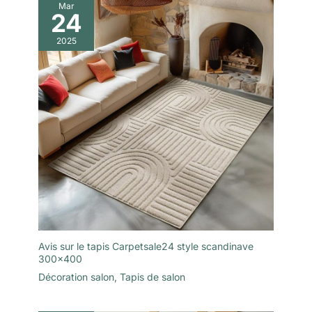
Mar
et ajoute une touche
24
audacieuse à tout
2025
intérieur, bureau ou
galerie Disponible en
plusieurs couleurs :
Choisissez la teinte
qui correspond le
mieux à votre style et
à votre espace pour
une décoration
personnalisée
Avis sur le tapis Carpetsale24 style scandinave
300×400
Décoration salon
,
Tapis de salon