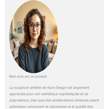
15 cm) garantissant
stabilité et
raffinement
Interprétation libre du
mouvement : Un
instant figé entre
force et énergie,
suggérant soit une
pause avant l’élan,
soit une explosion de
dynamisme Pièce
décorative unique :
Son intense couleur
rouge attire le regard
et ajoute une touche
Mon avis sur ce produit
audacieuse à tout
intérieur, bureau ou
La sculpture athlète de Kare Design est largement
galerie Disponible en
appréciée pour son esthétique sophistiquée et sa
plusieurs couleurs :
Choisissez la teinte
polyvalence, bien que des améliorations mineures soient
qui correspond le
attendues concernant la robustesse et la qualité des