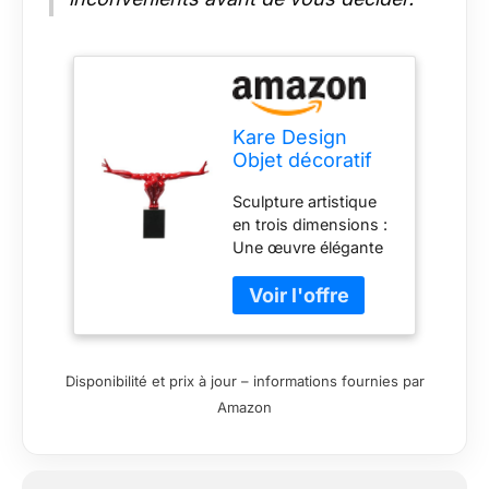
Kare Design
Objet décoratif
athlète,
Sculpture artistique
rouge/noir,
en trois dimensions :
marbre,
Une œuvre élégante
sculpture, deco,
en polyrésine, posée
decoration
sur un socle massif
chambre,
en marbre noir pour
maison, salon,
une présence
cadeau homme,
imposante Matériaux
52x75x23cm
Disponibilité et prix à jour – informations fournies par
nobles et durables :
Amazon
Structure en
polyrésine avec une
base en pierre
naturelle (20 x 15 x