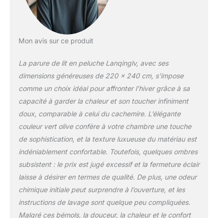
couette ou la housse de
couette dans la parure
de lit moelleuse et vous
pouvez profiter de la
Mon avis sur ce produit
chaleur sans craindre le
froid. En été, cette parure
La parure de lit en peluche Lanqinglv, avec ses
de lit en fourrure
dimensions généreuses de 220 x 240 cm, s’impose
synthétique peut être
comme un choix idéal pour affronter l’hiver grâce à sa
utilisée seule comme
capacité à garder la chaleur et son toucher infiniment
couette ou plaid avec
suffisamment de confort.
doux, comparable à celui du cachemire. L’élégante
Parure de lit vert olive : 1
couleur vert olive confère à votre chambre une touche
housse de couette 220 x
de sophistication, et la texture luxueuse du matériau est
240 cm + 2 taies
indéniablement confortable. Toutefois, quelques ombres
d'oreiller 80 x 80 cm.
Notre parure de lit d'hiver
subsistent : le prix est jugé excessif et la fermeture éclair
chaude en peluche est
laisse à désirer en termes de qualité. De plus, une odeur
fabriquée dans des
chimique initiale peut surprendre à l’ouverture, et les
usines Oeko-Tex
instructions de lavage sont quelque peu compliquées.
Standard 100. Elle
garantit que nos produits
Malgré ces bémols, la douceur, la chaleur et le confort