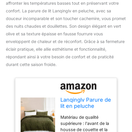
affronter les températures basses tout en préservant votre
confort. La parure de lit Lanqinglv en peluche, avec sa
douceur incomparable et son toucher cachemire, vous promet
des nuits chaudes et douillettes. Son design élégant en vert
olive et sa texture épaisse en fausse fourrure vous
enveloppent de chaleur et de réconfort. Grâce à sa fermeture
éclair pratique, elle allie esthétisme et fonctionnalité,
répondant ainsi à votre besoin de confort et de praticité
durant cette saison froide.
Lanqinglv Parure de
lit en peluche
220x240 Vert olive
Matériau de qualité
Vert Chaud Hiver
supérieure : l'avant de la
Moelleux Flanelle
housse de couette et la
Fausse Fourrure