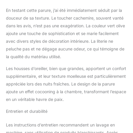
chaleur sans craindre le
froid. En été, cette parure
En testant cette parure, j’ai été immédiatement séduit par la
de lit en fourrure
douceur de sa texture. Le toucher cachemire, souvent vanté
synthétique peut être
dans les avis, n’est pas une exagération. La couleur vert olive
utilisée seule comme
couette ou plaid avec
ajoute une touche de sophistication et se marie facilement
suffisamment de confort.
avec divers styles de décoration intérieure. La literie ne
Parure de lit vert olive : 1
peluche pas et ne dégage aucune odeur, ce qui témoigne de
housse de couette 220 x
la qualité du matériau utilisé.
240 cm + 2 taies
d'oreiller 80 x 80 cm.
Les housses d’oreiller, bien que grandes, apportent un confort
Notre parure de lit d'hiver
supplémentaire, et leur texture moelleuse est particulièrement
chaude en peluche est
fabriquée dans des
appréciée lors des nuits fraîches. Le design de la parure
usines Oeko-Tex
ajoute un effet cocooning à la chambre, transformant l’espace
Standard 100. Elle
en un véritable havre de paix.
garantit que nos produits
ont un impact minimal
Entretien et durabilité
sur l'environnement et
ne sont pas nocifs pour
Les instructions d’entretien recommandent un lavage en
votre peau. Ensemble de
machine, sans utilisation de produits blanchissants. Après
literie en peluche : Design