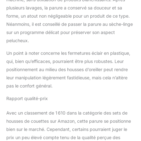
dissimulé avec fermeture
plusieurs lavages, la parure a conservé sa douceur et sa
éclair, facile à séparer et à
forme, un atout non négligeable pour un produit de ce type.
laver. Quatre attaches
Néanmoins, il est conseillé de passer la parure au sèche-linge
d’angle à l’intérieur
sur un programme délicat pour préserver son aspect
assurent que l’insert de
couette reste bien en
pelucheux.
place. Très adapté pour
le froid de l’hiver, c’est un
Un point à noter concerne les fermetures éclair en plastique,
excellent cadeau de
qui, bien qu’efficaces, pourraient être plus robustes. Leur
Noël, de Nouvel An,
positionnement au milieu des housses d’oreiller peut rendre
d’anniversaire, de
leur manipulation légèrement fastidieuse, mais cela n’altère
remerciement Facile
d’entretien : Tournez
pas le confort général.
d’abord le côté
Rapport qualité-prix
pelucheux vers l’intérieur
pour éviter les
dommages. Lavage en
Avec un classement de 1 610 dans la catégorie des sets de
machine en cycle délicat
housses de couettes sur Amazon, cette parure se positionne
ou nettoyage à sec.
bien sur le marché. Cependant, certains pourraient juger le
Sécher à basse
prix un peu élevé compte tenu de la qualité perçue des
température ou à plat. Ne