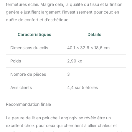
pas utiliser d'agent de
fermetures éclair. Malgré cela, la qualité du tissu et la finition
blanchiment. Ne pas
générale justifient largement l’investissement pour ceux en
repasser. Nous
quête de confort et d’esthétique.
recommandons de laver
avant la première
Caractéristiques
Détails
utilisation, car il se
détache légèrement lors
de la coupe et est plus
Dimensions du colis
40,1 x 32,6 x 18,6 cm
doux pour la peau.
Poids
2,99 kg
Nombre de pièces
3
Avis clients
4,4 sur 5 étoiles
Recommandation finale
La parure de lit en peluche Lanqinglv se révèle être un
excellent choix pour ceux qui cherchent à allier chaleur et