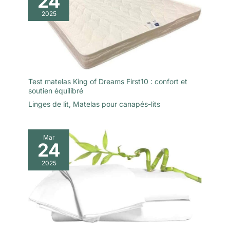
24
détache légèrement lors
2025
de la coupe et est plus
doux pour la peau.
Test matelas King of Dreams First10 : confort et
soutien équilibré
Linges de lit
,
Matelas pour canapés-lits
Mar
24
2025