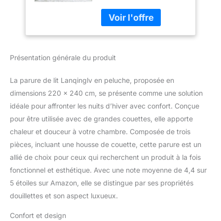
taie d'oreiller en fourrure
Linge de lit d'hiver
de lapin synthétique sont
Doux Touche
composés à 100 % de
cachemire Épais
tissu peluche microfibre,
Sherpa Housse de
et l'arrière est en tissu
couette avec
Présentation générale du produit
flanelle ultra doux.
fermeture éclair
Résistance à la
décoloration, aux plis,
La parure de lit Lanqinglv en peluche, proposée en
aux bouloches. Ajoutez
dimensions 220 x 240 cm, se présente comme une solution
une touche de grâce,
idéale pour affronter les nuits d’hiver avec confort. Conçue
apportez de la couleur à
pour être utilisée avec de grandes couettes, elle apporte
votre chambre. Offre
également une chaleur et
chaleur et douceur à votre chambre. Composée de trois
une respirabilité
pièces, incluant une housse de couette, cette parure est un
optimales. Utilisation
allié de choix pour ceux qui recherchent un produit à la fois
polyvalente : en hiver, il
fonctionnel et esthétique. Avec une note moyenne de 4,4 sur
suffit de mettre la
couette ou la housse de
5 étoiles sur Amazon, elle se distingue par ses propriétés
couette dans la parure
douillettes et son aspect luxueux.
de lit moelleuse et vous
pouvez profiter de la
Confort et design