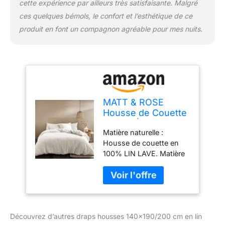
cette expérience par ailleurs très satisfaisante. Malgré
Lavable en machine à
40°, passe au sèche-
ces quelques bémols, le confort et l’esthétique de ce
linge. Plus besoin de
produit en font un compagnon agréable pour mes nuits.
repassage, le charme du
lin lavé repose sur son
style naturellement
froissé et gagne en
douceur au fil des
lavages. Une marque
éco-responsable : MATT
MATT & ROSE
& ROSE est Une marque
Housse de Couette
française de linge de
Lin LAVÉ Unie 100%
maison au savoir-faire
Matière naturelle :
Lin lavé
reconnu. Les produits
Housse de couette en
répondent à trois
100% LIN LAVE. Matière
exigences : un Style
résistante dont la culture
unique, des matières de
ne consomme que très
grande qualité et des prix
peu d'eau. Idéale pour
accessibles à tous. Tous
les peaux sensibles car
nos produits sont
les fibres de lin sont anti-
certifiés OEKO-TEX
Découvrez d’autres draps housses 140×190/200 cm en lin
allergiques et