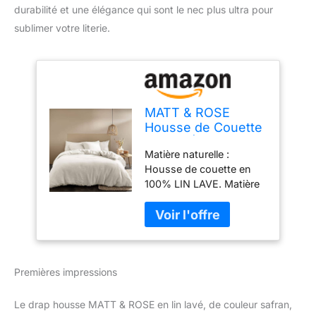
durabilité et une élégance qui sont le nec plus ultra pour
sublimer votre literie.
MATT & ROSE
Housse de Couette
Lin LAVÉ Unie 100%
Matière naturelle :
Lin lavé
Housse de couette en
100% LIN LAVE. Matière
résistante dont la culture
ne consomme que très
peu d'eau. Idéale pour
les peaux sensibles car
les fibres de lin sont anti-
Premières impressions
allergiques et
antibactériennes.
Thermorégulant, le lin
Le drap housse MATT & ROSE en lin lavé, de couleur safran,