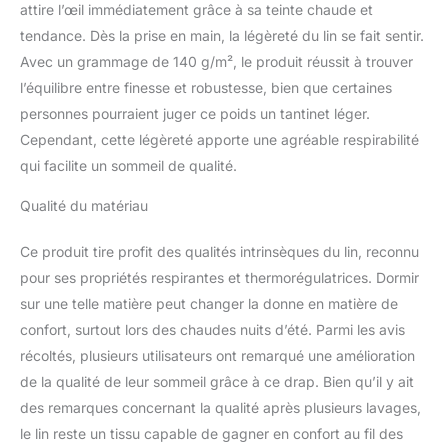
offre fraicheur en été et
attire l’œil immédiatement grâce à sa teinte chaude et
chaleur en hiver. Créez
tendance. Dès la prise en main, la légèreté du lin se fait sentir.
votre parure de lit en
Avec un grammage de 140 g/m², le produit réussit à trouver
complétant cette housse
de couette avec les taies
l’équilibre entre finesse et robustesse, bien que certaines
d'oreiller vendues en lot
personnes pourraient juger ce poids un tantinet léger.
de 2 et le drap-housse.
Cependant, cette légèreté apporte une agréable respirabilité
Design : Découvrez la
qui facilite un sommeil de qualité.
gamme LIN LAVEE
proposée avec une
Qualité du matériau
multitude de couleurs
tendances, un style très
Ce produit tire profit des qualités intrinsèques du lin, reconnu
moderne et
naturellement froissé.
pour ses propriétés respirantes et thermorégulatrices. Dormir
Parfait pour une déco
sur une telle matière peut changer la donne en matière de
tendance et cocooning.
confort, surtout lors des chaudes nuits d’été. Parmi les avis
Achetez votre housse de
récoltés, plusieurs utilisateurs ont remarqué une amélioration
couette de la même
couleur que les taies
de la qualité de leur sommeil grâce à ce drap. Bien qu’il y ait
d'oreiller et le drap-
des remarques concernant la qualité après plusieurs lavages,
housse ou faites du
le lin reste un tissu capable de gagner en confort au fil des
MIX&MATCH avec