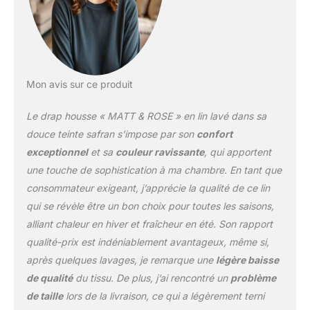
Design : Découvrez la
gamme LIN LAVEE
proposée avec une
multitude de couleurs
tendances, un style très
moderne et
Mon avis sur ce produit
naturellement froissé.
Parfait pour une déco
Le drap housse « MATT & ROSE » en lin lavé dans sa
tendance et cocooning.
douce teinte safran s’impose par son
confort
Achetez votre housse de
exceptionnel
et sa
couleur ravissante
, qui apportent
couette de la même
une touche de sophistication à ma chambre. En tant que
couleur que les taies
d'oreiller et le drap-
consommateur exigeant, j’apprécie la qualité de ce lin
housse ou faites du
qui se révèle être un bon choix pour toutes les saisons,
MIX&MATCH avec
alliant chaleur en hiver et fraîcheur en été. Son rapport
d'autres couleurs de la
qualité-prix est indéniablement avantageux, même si,
gamme selon votre goût.
Finition : Housse de
après quelques lavages, je remarque une
légère baisse
couette à fermeture à
de qualité
du tissu. De plus, j’ai rencontré un
problème
boutons. Taies d'oreiller
de taille
lors de la livraison, ce qui a légèrement terni
finition rabat. Entretien :