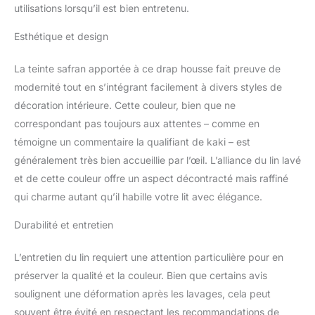
utilisations lorsqu’il est bien entretenu.
d'autres couleurs de la
gamme selon votre goût.
Esthétique et design
Finition : Housse de
couette à fermeture à
La teinte safran apportée à ce drap housse fait preuve de
boutons. Taies d'oreiller
finition rabat. Entretien :
modernité tout en s’intégrant facilement à divers styles de
Lavable en machine à
décoration intérieure. Cette couleur, bien que ne
40°, passe au sèche-
correspondant pas toujours aux attentes – comme en
linge. Plus besoin de
témoigne un commentaire la qualifiant de kaki – est
repassage, le charme du
lin lavé repose sur son
généralement très bien accueillie par l’œil. L’alliance du lin lavé
style naturellement
et de cette couleur offre un aspect décontracté mais raffiné
froissé et gagne en
qui charme autant qu’il habille votre lit avec élégance.
douceur au fil des
lavages. Une marque
Durabilité et entretien
éco-responsable : MATT
& ROSE est Une marque
L’entretien du lin requiert une attention particulière pour en
française de linge de
préserver la qualité et la couleur. Bien que certains avis
maison au savoir-faire
reconnu. Les produits
soulignent une déformation après les lavages, cela peut
répondent à trois
souvent être évité en respectant les recommandations de