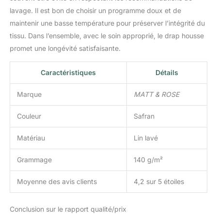
exigences : un Style
lavage. Il est bon de choisir un programme doux et de
unique, des matières de
maintenir une basse température pour préserver l’intégrité du
grande qualité et des prix
accessibles à tous. Tous
tissu. Dans l’ensemble, avec le soin approprié, le drap housse
nos produits sont
promet une longévité satisfaisante.
certifiés OEKO-TEX
CQ901-1 IFTH (certifie
Caractéristiques
Détails
que les opérations
techniques sont
Marque
MATT & ROSE
respectueuses de
l'environnement et ne
Couleur
Safran
présentent aucun danger
pour la santé) et nous
sommes membre de la
Matériau
Lin lavé
BSCI (garantissant de
bonnes conditions de
Grammage
140 g/m²
travail).
Moyenne des avis clients
4,2 sur 5 étoiles
Conclusion sur le rapport qualité/prix