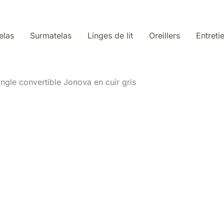
elas
Surmatelas
Linges de lit
Oreillers
Entreti
angle convertible Jonova en cuir gris