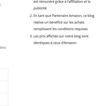
t
hées