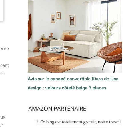
derne
èrent
té
Avis sur le canapé convertible Kiara de Lisa
design : velours côtelé beige 3 places
eux
ur