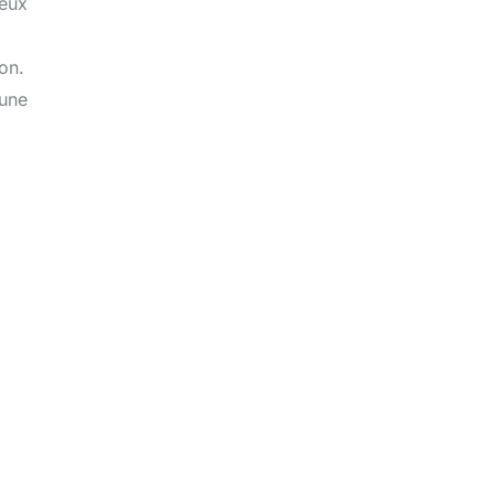
ceux
on.
 une