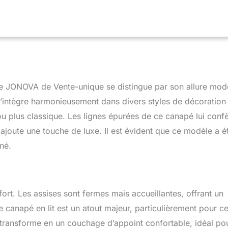
 Garnissage d'assise :Mousse polyuréthane haute résilience Cuir
ure, Accoudoirs ajustables, Praticité et simplicité du convertible
rangement intégré, Têtière(s) multiposition(s) Vente-unique : 94%
ts - Plus de 2 millions de clients livrés
cite JONOVA de Vente-unique se distingue par son allure mo
, s’intègre harmonieusement dans divers styles de décoration
ou plus classique. Les lignes épurées de ce canapé lui conf
 ajoute une touche de luxe. Il est évident que ce modèle a é
né.
ort. Les assises sont fermes mais accueillantes, offrant un
ce canapé en lit est un atout majeur, particulièrement pour c
se transforme en un couchage d’appoint confortable, idéal po