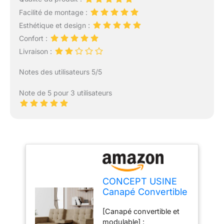
Facilité de montage :
Esthétique et design :
Confort :
Livraison :
Notes des utilisateurs 5/5
Note de 5 pour 3 utilisateurs
CONCEPT USINE
Canapé Convertible
Modulable NOHO
[Canapé convertible et
Velours Côtelé
modulable] :
Beige 208 cm