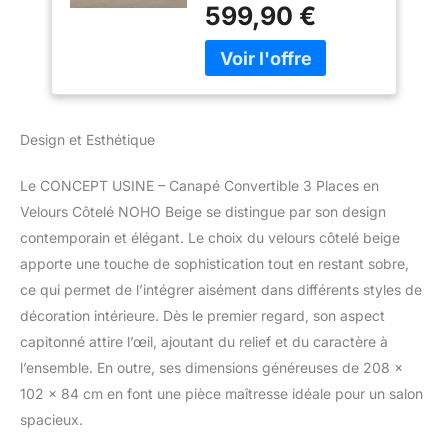
le canapé NOHO en un lit
599,90 €
2 places spacieux (160 x
160 cm), idéal pour
accueillir vos invités.
Pratique et confortable, il
s’intègre parfaitement
dans tout intérieur
Design et Esthétique
moderne. [Design
élégant en velours
Le CONCEPT USINE – Canapé Convertible 3 Places en
côtelé] : Avec son
revêtement en velours
Velours Côtelé NOHO Beige se distingue par son design
côtelé beige, ce canapé 3
contemporain et élégant. Le choix du velours côtelé beige
places ajoute une touche
apporte une touche de sophistication tout en restant sobre,
contemporaine et
ce qui permet de l’intégrer aisément dans différents styles de
élégante à votre salon.
décoration intérieure. Dès le premier regard, son aspect
Le tissu en polyester
résistant est à la fois
capitonné attire l’œil, ajoutant du relief et du caractère à
agréable au toucher et
l’ensemble. En outre, ses dimensions généreuses de 208 x
facile d'entretien, idéal
102 x 84 cm en font une pièce maîtresse idéale pour un salon
pour un usage quotidien.
spacieux.
[Dossier inclinable et
accoudoirs avec