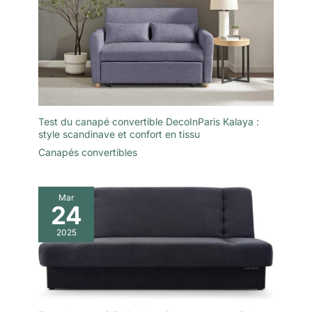
vide pour faciliter leur transport.
Rapide et Polyvalence】 Dites
Il faut compter 2 à 7 jours pour
adieu aux montages
qu'ils reprennent leur forme
compliqués. Ce canapé
d'origine, sans outils et sans
convertible est livré presque
tracas.
entièrement assemblé ; et de le
sortir de son emballage sous
vide pour qu'il reprenne sa
forme. Utilisable
immédiatement, il convient
aussi bien au salon principal
qu'à la chambre d'ami, au
Test du canapé convertible DecoInParis Kalaya :
bureau, voire à la véranda.
Investissez dans un mobilier
style scandinave et confort en tissu
pratique qui s'adapte à votre
Canapés convertibles
mode de vie dynamique et à
vos besoins changeants en
matière d'aménagement.
Mar
24
2025