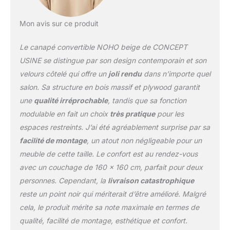
[Dossier inclinable et
accoudoirs avec
Mon avis sur ce produit
rangements] : Profitez
d'un canapé modulable :
Le canapé convertible NOHO beige de CONCEPT
dossier inclinable pour se
détendre, accoudoirs
USINE se distingue par son design contemporain et son
relevables offrant un
velours côtelé qui offre un
joli rendu
dans n’importe quel
espace de rangement, et
salon. Sa structure en bois massif et plywood garantit
une partie centrale
une
qualité irréprochable
, tandis que sa fonction
rabattable avec porte-
gobelets pour un confort
modulable en fait un choix
très pratique
pour les
optimal lors de vos
espaces restreints. J’ai été agréablement surprise par sa
soirées. [Structure
facilité de montage
, un atout non négligeable pour un
robuste et confort
meuble de cette taille. Le confort est au rendez-vous
optimal] : Ce canapé
supporte jusqu'à 220 kg
avec un couchage de 160 x 160 cm, parfait pour deux
grâce à sa structure en
personnes. Cependant, la
livraison catastrophique
bois massif et panneaux
reste un point noir qui mériterait d’être amélioré. Malgré
de particules. Assise et
cela, le produit mérite sa note maximale en termes de
dossier rembourrés de
mousse haute densité
qualité, facilité de montage, esthétique et confort.