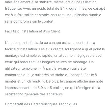
mais également à sa stabilité, même lors d’une utilisation
confort durable.
[Dimensions et montage
fréquente. Avec un poids total de 84 kilogrammes, ce canapé
facile] : Dimensions
est à la fois solide et stable, assurant une utilisation durable
totales de 208,5 x 102 x
sans compromis sur le confort.
84 cm. Livré en 2 colis
avec notice de montage
Facilité d’Installation et Avis Client
pour une installation
rapide. Un meuble à la
L’un des points forts de ce canapé est sans conteste sa
fois pratique, confortable
et résistant, idéal pour
facilité d’installation. Les avis clients soulignent à quel point le
compléter votre salon
montage est simple et rapide, un atout non négligeable pour
avec style et
ceux qui redoutent les longues heures de montage. Un
fonctionnalité.
utilisateur témoigne : « À part la livraison qui a été
catastrophique, je suis très satisfaite du canapé. Facile à
monter et un joli rendu ». De plus, le canapé affiche une note
impressionnante de 5,0 sur 5 étoiles, ce qui témoigne de la
satisfaction générale des acheteurs.
Comparatif des Caractéristiques Techniques