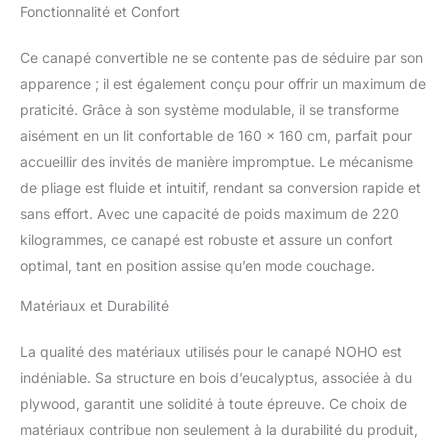
Fonctionnalité et Confort
rangements] : Profitez
d'un canapé modulable :
dossier inclinable pour se
Ce canapé convertible ne se contente pas de séduire par son
détendre, accoudoirs
apparence ; il est également conçu pour offrir un maximum de
relevables offrant un
praticité. Grâce à son système modulable, il se transforme
espace de rangement, et
aisément en un lit confortable de 160 x 160 cm, parfait pour
une partie centrale
accueillir des invités de manière impromptue. Le mécanisme
rabattable avec porte-
gobelets pour un confort
de pliage est fluide et intuitif, rendant sa conversion rapide et
optimal lors de vos
sans effort. Avec une capacité de poids maximum de 220
soirées. [Structure
kilogrammes, ce canapé est robuste et assure un confort
robuste et confort
optimal, tant en position assise qu’en mode couchage.
optimal] : Ce canapé
supporte jusqu'à 220 kg
Matériaux et Durabilité
grâce à sa structure en
bois massif et panneaux
de particules. Assise et
La qualité des matériaux utilisés pour le canapé NOHO est
dossier rembourrés de
indéniable. Sa structure en bois d’eucalyptus, associée à du
mousse haute densité
plywood, garantit une solidité à toute épreuve. Ce choix de
(50 kg/m³), pour un
matériaux contribue non seulement à la durabilité du produit,
soutien optimal et un