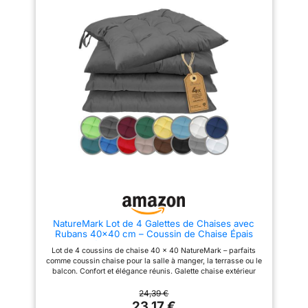
Confort et maintien : Un
avec des coutures de qualité ne
garnissage moelleux pour une
rayera pas votre peau et
assise agréable et un bon
n'affectera pas la beauté du
maintien sur vos chaises ou
look. Les points de surjet serrés
bancs de jardin. Lot malin :
en zigzag doivent éviter d'être
Vendu par lot de 2, c’est la
effilochés et déchirés.
solution parfaite pour
【Impression Moderne】
harmoniser votre salon de jardin
Imprimé à l'aide de la
avec style et à petit prix.
technologie d'impression
numérique la plus avancée,
riche en détails. L'image est
claire et lumineuse. La couleur
est éclatante et ne s'estompe
jamais. AVIS : Imprimé d'un côté
! 【Essentiel Décoratif】Nos
housses de coussin bohèmes
donnent non seulement aux
gens une sensation de style
simple, mais créent également
une atmosphère chaleureuse et
chaleureuse. Ce sont les
NatureMark Lot de 4 Galettes de Chaises avec
décorations parfaites pour la
Rubans 40x40 cm – Coussin de Chaise Épais
maison, adaptées au jardin, à la
pour Intérieur & Jardin – Couleur Anthracite
cour, au salon, au bureau, au
Lot de 4 coussins de chaise 40 x 40 NatureMark – parfaits
balcon du café et ajoutant un
comme coussin chaise pour la salle à manger, la terrasse ou le
look élégant à n'importe quel
balcon. Confort et élégance réunis. Galette chaise extérieur
espace. 【Instructions de
avec liens – coussins modernes et résistants pour une
Lavage】Lavable en machine et
utilisation en intérieur et en extérieur, lavables à 30°C. Un choix
24,39 €
lavable à la main à l'eau froide,
de qualité durable pour toutes les saisons. Utilisables toute
23,17 €
ne pas javelliser, ne pas