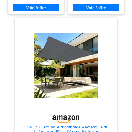
ses coutures thermosoudées.
l'eau de 400 kPa. Anti-
Son tissu léger et respirant
moisissure, résistant aux
favorise l’évacuation rapide de
taches, résistant à la
l’humidité tout en assurant une
décoloration, anti-
excellente circulation de l’air.
vieillissement. ✔【Blocage de
Idéale pour une terrasse, un
95 % des UV 】: Avec un taux
balcon, un jardin, un camping
d'ombrage de 90 % à 95 %
ou une pergola, elle vous
(plus la couleur est foncée, plus
permet de profiter d’un espace
l'ombrage est élevé), elle
extérieur sec, confortable et
bloque 95 % des rayons UV
protégé. 【Tissu Polyester
nocifs (UPF 50+). Vous pouvez
Premium 160 g/m² – Résistant et
ainsi profiter pleinement du
Durable】 Fabriquée en
plein air sans risque de coup
polyester haute densité 160
de soleil. ✔【Structure
g/m² avec revêtement PU, cette
durable】 : Sa conception
toile d’ombrage extérieure est
concave assure une tension
conçue pour résister aux UV, à
optimale. Chaque angle est
l’eau, aux déchirures et aux
équipé d'un anneau en D en
intempéries. Solide et durable,
acier inoxydable 316, et toutes
elle convient parfaitement pour
les jonctions sont renforcées
une utilisation prolongée sur
par une double sangle et une
une terrasse, une pergola, près
triple couture pour une stabilité
d’une piscine, dans un jardin ou
accrue et une résistance à la
comme abri pour voiture. (Non
déchirure. Le pourtour de la
recommandée en cas de fortes
voile d'ombrage rectangulaire/
pluies ou de conditions
triangulaire est consolidé par
météorologiques extrêmes.)
des sangles, et les bords
【95 % de Protection UV – Un
comportent une double couture
LOVE STORY Voile d'ombrage Rectangulaire
Espace Frais et Agréable】
anti-effilochage. ✔【Installation
3x4m,avec 95% UV pour Extérieur
Grâce à son taux d’ombrage de
facile】 : Assemblage ou