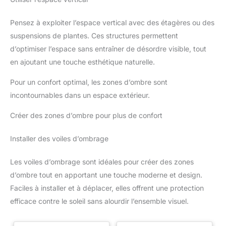
contacter. Nous vous offrirons
antidérapants offrent une sécurité supplémentaire et
un support technique expert et
empêchent la table en bois de glisser. Surface résistante aux
les meilleures solutions
Pensez à exploiter l’espace vertical avec des étagères ou des
intempéries et facile d'entretien : le plateau rainuré permet un
adaptées à vos besoins.
nettoyage facile et un drainage rapide de l'eau. Le cadre en
suspensions de plantes. Ces structures permettent
métal robuste est résistant à la corrosion et résiste à toutes les
conditions météorologiques, idéal pour une utilisation en
d’optimiser l’espace sans entraîner de désordre visible, tout
extérieur toute l'année. Gain de place et élégante : grâce à sa
fonction extensible, cette petite table de jardin permet
en ajoutant une touche esthétique naturelle.
d'économiser de l'espace lorsqu'elle n'est pas utilisée en
pleine taille. Le design élégant avec aspect bois et pieds en
Pour un confort optimal, les zones d’ombre sont
métal s'intègre harmonieusement dans n'importe quel décor de
jardin et crée une atmosphère chaleureuse en extérieur.
incontournables dans un espace extérieur.
Créer des zones d’ombre pour plus de confort
Installer des voiles d’ombrage
Les voiles d’ombrage sont idéales pour créer des zones
d’ombre tout en apportant une touche moderne et design.
Faciles à installer et à déplacer, elles offrent une protection
efficace contre le soleil sans alourdir l’ensemble visuel.