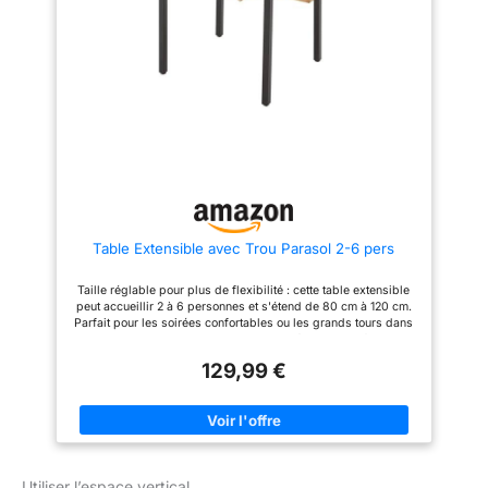
durable, résistante aux rayures
et aux intempéries, pour un
entretien minimal, parfaite pour
compléter votre salon de jardin
extérieur. 【Système de
Glissement Sûr et Manipulation
Aisée】 : Le système
d'extension stable (85x35mm)
assure un déploiement fluide et
sans effort de cette table de
jardin. Une fonction de sécurité
intégrée minimise les risques
de pincement. Malgré sa
robustesse, sa légèreté permet
de le déplacer facilement.
Table Extensible avec Trou Parasol 2-6 pers
【Montage Simplifié pour une
Mise en Service Rapide】 :
Grâce à son système
Taille réglable pour plus de flexibilité : cette table extensible
d'emboîtement bien conçu, au
peut accueillir 2 à 6 personnes et s'étend de 80 cm à 120 cm.
guide d'assemblage illustré et à
Parfait pour les soirées confortables ou les grands tours dans
toutes les pièces nécessaires
le jardin, sur la terrasse ou le balcon. Idéal pour les familles,
fournies, l'installation est simple
les cafés et les restaurants avec un espace limité. Trou de
et rapide pour profiter sans
129,99 €
parasol pratique pour une protection solaire : la table de jardin
tarder de votre nouveau salon
avec trou de parasol de 8 cm au milieu permet une utilisation
de jardin extérieur 4/6
facile d'un parasol – idéale pour les moments ombragés en
personnes. 【Satisfaction
plein air sans supports supplémentaires. Parfait pour les
Garantie】 : Votre satisfaction
journées ensoleillées dans le jardin ou sur la terrasse. Pieds
est notre priorité absolue. Pour
réglables et antidérapants : les patins réglables en hauteur
toute question concernant notre
assurent un maintien stable sur les surfaces inégales telles
produit, n'hésitez pas à nous
Utiliser l’espace vertical
que la pelouse ou les terrasses en pierre. Les pieds