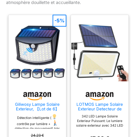
atmosphère douillette et accueillante.
-5%
Giliwosy Lampe Solaire
LOTMOS Lampe Solaire
Exterieur, 【Lot de 6】
Exterieur Detecteur de
Lumière Solaire
Mouvement avec
342 LED Lampe Solaire
Extérieure, 3 Modes IP65
Télécommande, 342 LED
Détection intelligente (
Exterieur Puissant: Le lumiere
Étanche - Éclairage
Lumiere Solaire IP65
contrôle par lumière +
solaire exterieur avec 342 LED
Extérieur Solaire pour
Étanche Spot Solaire, 3
détection de mouvement) très
vous offre un éclairage solaire
Jardin, Garage, Patio,
Modes Eclairaget Solaire
pratique : 6 lampes solaires
blanc froid 6500K puissante
24,23 €
Lampe Exterieur Murale
pour Jardin Garage Cour,