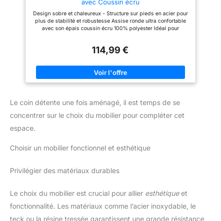
avec Coussin écru
rayures. Investissez dans la
durabilité et la fiabilité pour
Design sobre et chaleureux - Structure sur pieds en acier pour
votre mobilier de jardin. À
plus de stabilité et robustesse Assise ronde ultra confortable
PORTÉE DE MAIN : PRATICITÉ
avec son épais coussin écru 100% polyester Idéal pour
ABSOLUE - Profitez de la
l'extérieur comme pour l'intérieur, il est léger et facile à
commodité d'une tablette
transporter Ce fauteuil allie relaxation et design pour une
intégrée à votre chaise longue
114,99 €
décoration ultra tendance Dimensions hors tout : L.102x l. 94 x
jardin extérieur. Dotée
H.83 cm / Epaisseur du coussin : 7 cm / Structure acier et
d’emplacements spécifiques
polyrotin
pour votre boisson et votre
téléphone portable, elle vous
permet de garder vos
essentiels à proximité tout en
vous relaxant. C'est
Le coin détente une fois aménagé, il est temps de se
l'accessoire parfait pour votre
table de jardin extérieur. UNE
concentrer sur le choix du mobilier pour compléter cet
ÉLÉGANCE QUI TRANSFORME
espace.
VOTRE EXTÉRIEUR - Intégrez
une pièce de mobilier qui se
distingue par son élégance et
Choisir un mobilier fonctionnel et esthétique
sa fonctionnalité. Notre chaise
de jardin extérieur, avec son
design sophistiqué, est parfait
Privilégier des matériaux durables
pour compléter tout salon de
jardin, offrant une assise à la
fois esthétique et extrêmement
Le choix du mobilier est crucial pour allier
esthétique
et
confortable.
fonctionnalité. Les matériaux comme l’acier inoxydable, le
teck ou la résine tressée garantissent une grande résistance