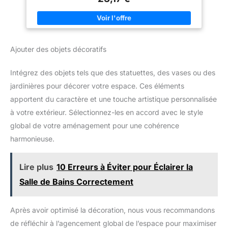
l’année – matériau agréable au toucher, finition haut de gamme.
repasser et il aura l'air neuf
Ces galettes de chaises carrés sont idéales pour le jardin, la
après le lavage. Si vous
cuisine ou la véranda. Dimensions : 40 x 40 cm et 3 cm
rencontrez des problèmes avec
d’épaisseur – coussin de chaise 40 x 40 épais, certifié sans
nos housses de coussin
substances nocives selon le standard OEKO-TEX 100 pour un
décoratives, n'hésitez pas à
confort en toute sécurité. Housse : 55 % coton, 45 % polyester –
nous contacter.
Ajouter des objets décoratifs
Garnissage : 100 % polyester. Inclus : lot de 4 galette de
chaise jardin – pratiques, confortables et faciles d’entretien.
Intégrez des objets tels que des statuettes, des vases ou des
jardinières pour décorer votre espace. Ces éléments
apportent du caractère et une touche artistique personnalisée
à votre extérieur. Sélectionnez-les en accord avec le style
global de votre aménagement pour une cohérence
harmonieuse.
Lire plus
10 Erreurs à Éviter pour Éclairer la
Salle de Bains Correctement
Après avoir optimisé la décoration, nous vous recommandons
de réfléchir à l’agencement global de l’espace pour maximiser