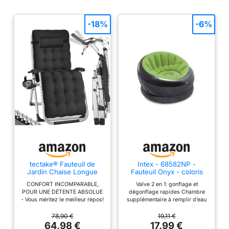
-18%
-6%
tectake® Fauteuil de
Intex - 68582NP -
Jardin Chaise Longue
Fauteuil Onyx - coloris
Pliable & Inclinable avec
aléatoire
CONFORT INCOMPARABLE,
Valve 2 en 1: gonflage et
Rembourrage, Repose
POUR UNE DÉTENTE ABSOLUE
dégonflage rapides Chambre
Pieds, Accoudoirs,
- Vous méritez le meilleur repos!
supplémentaire à remplir d’eau
Appuie-tête Amovible
Avec notre bain de soleil jardin
pour lester le fauteuil Fond
Salon de Jardin Exterieur,
extérieur, découvrez le luxe
renforcé pour usage en
78,90 €
19,11 €
Structure en Acier époxy,
d’un appui-tête et d’un
extérieur Design moderne avec
64,98 €
17,99 €
Mobilier