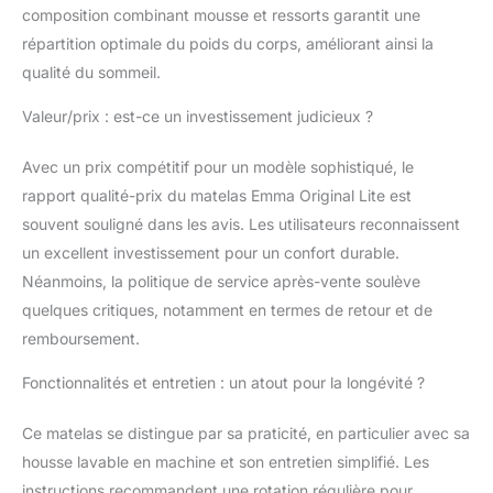
corps. La conception
composition combinant mousse et ressorts garantit une
des ressorts ensachés
répartition optimale du poids du corps, améliorant ainsi la
indépendants d'un
qualité du sommeil.
bord à l'autre offre un
soutien complet, même
Valeur/prix : est-ce un investissement judicieux ?
lorsque l'on s'assoit
sur le bord du matelas.
Avec un prix compétitif pour un modèle sophistiqué, le
Respirabilité optimale :
rapport qualité-prix du matelas Emma Original Lite est
Avec des ressorts plus
hauts de 19,5 cm et
souvent souligné dans les avis. Les utilisateurs reconnaissent
une structure ouverte,
un excellent investissement pour un confort durable.
ce matelas élimine
Néanmoins, la politique de service après-vente soulève
l'humidité et favorise
quelques critiques, notamment en termes de retour et de
une meilleure
circulation de l'air pour
remboursement.
un environnement de
sommeil plus frais, ce
Fonctionnalités et entretien : un atout pour la longévité ?
qui le rend ultra-
respirant. La housse
Ce matelas se distingue par sa praticité, en particulier avec sa
Ultra-Dry lavable
housse lavable en machine et son entretien simplifié. Les
évacue l'humidité,
instructions recommandent une rotation régulière pour