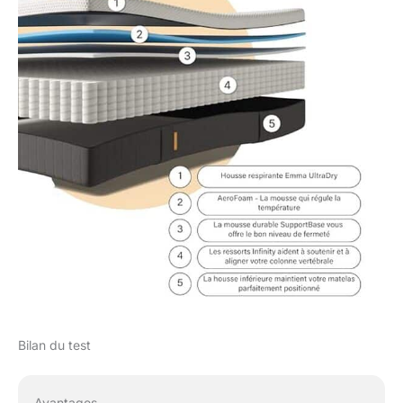
dans un emballage
sous vide pour plus de
commodité. Profitez
d'un essai sans risque
de 100 jours et d'une
garantie de 10 ans,
pour une satisfaction
et une tranquillité
d'esprit à long terme.
Bilan du test
Avantages