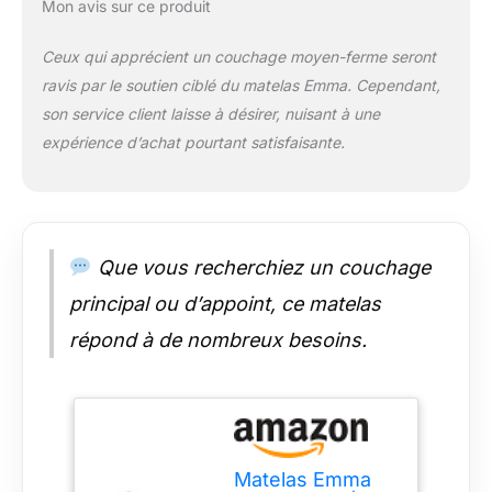
Mon avis sur ce produit
même lorsque l'on
s'assoit sur le bord
Ceux qui apprécient un couchage moyen-ferme seront
du matelas.
ravis par le soutien ciblé du matelas Emma. Cependant,
Respirabilité optimale
: Avec des ressorts
son service client laisse à désirer, nuisant à une
plus hauts de 19,5
expérience d’achat pourtant satisfaisante.
cm et une structure
ouverte, ce matelas
élimine l'humidité et
favorise une meilleure
circulation de l'air
Que vous recherchiez un couchage
pour un
environnement de
principal ou d’appoint, ce matelas
sommeil plus frais, ce
répond à de nombreux besoins.
qui le rend ultra-
respirant. La housse
Ultra-Dry lavable
évacue l'humidité,
évitant la
transpiration et
Matelas Emma
garantissant un