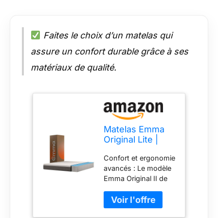
Faites le choix d’un matelas qui
assure un confort durable grâce à ses
matériaux de qualité.
Matelas Emma
Original Lite |
Mousse à
Confort et ergonomie
mémoire de
avancés : Le modèle
forme, ressorts
Emma Original II de
ensachés |
22 cm combine une
140x200 cm |
fermeté moyenne
hauteur 22 cm |
avec des ressorts
Moyen-ferme