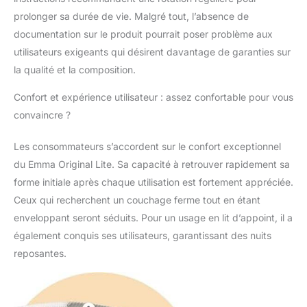
évitant la transpiration
prolonger sa durée de vie. Malgré tout, l’absence de
et garantissant un
sommeil sec et
documentation sur le produit pourrait poser problème aux
confortable. Mousse à
utilisateurs exigeants qui désirent davantage de garanties sur
mémoire de forme
la qualité et la composition.
adaptative à 2 couches
: Profitez d'un confort
Confort et expérience utilisateur : assez confortable pour vous
ultime grâce à notre
convaincre ?
conception à deux
couches comprenant
Les consommateurs s’accordent sur le confort exceptionnel
l'AeroFoam ultra-
respirant pour soulager
du Emma Original Lite. Sa capacité à retrouver rapidement sa
la pression et un
forme initiale après chaque utilisation est fortement appréciée.
SupportBase durable
Ceux qui recherchent un couchage ferme tout en étant
garantissant une
enveloppant seront séduits. Pour un usage en lit d’appoint, il a
fermeté parfaite pour
toutes les positions de
également conquis ses utilisateurs, garantissant des nuits
sommeil. Livraison
reposantes.
pratique, essai sans
risque et protection à
long terme : Nos
matelas sont livrés