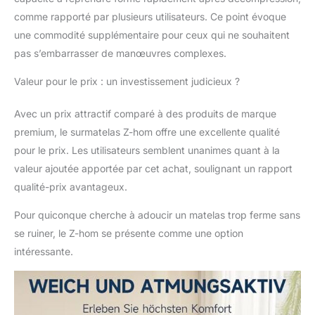
gel à l'intérieur absorbe
comme rapporté par plusieurs utilisateurs. Ce point évoque
l'excès de chaleur
une commodité supplémentaire pour ceux qui ne souhaitent
corporelle pour
maintenir votre corps à
pas s’embarrasser de manœuvres complexes.
une température
confortable pendant
Valeur pour le prix : un investissement judicieux ?
que vous dormez, et la
conception poreuse de
Avec un prix attractif comparé à des produits de marque
la mousse en fibres de
premium, le surmatelas Z-hom offre une excellente qualité
bambou favorise la
pour le prix. Les utilisateurs semblent unanimes quant à la
circulation de l'air,
valeur ajoutée apportée par cet achat, soulignant un rapport
évacue l'humidité et
garde le matelas sec,
qualité-prix avantageux.
vous offrant un
environnement de
Pour quiconque cherche à adoucir un matelas trop ferme sans
sommeil confortable.
se ruiner, le Z-hom se présente comme une option
Produits certifiés pour
intéressante.
la sécurité : Z-hom
surmatelas 160x200
cm est certifié Oeko-
Tex Standard 100 et