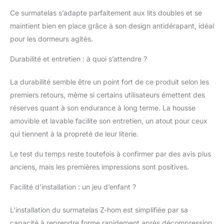
cm est équipé de
Ce surmatelas s’adapte parfaitement aux lits doubles et se
bandes élastiques
maintient bien en place grâce à son design antidérapant, idéal
antidérapantes aux
pour les dormeurs agités.
quatre coins pour
verrouiller la housse
Durabilité et entretien : à quoi s’attendre ?
fermement sur le
matelas, et le tissu
La durabilité semble être un point fort de ce produit selon les
inférieur est un tissu
avec des particules
premiers retours, même si certains utilisateurs émettent des
antidérapantes pour
réserves quant à son endurance à long terme. La housse
augmenter la friction.
amovible et lavable facilite son entretien, un atout pour ceux
Le matelas ne bougera
qui tiennent à la propreté de leur literie.
pas même si vous
roulez librement sur le
Le test du temps reste toutefois à confirmer par des avis plus
lit. Tissu et matériau de
base de première
anciens, mais les premières impressions sont positives.
qualité : Le tissu est
Facilité d’installation : un jeu d’enfant ?
fabriqué en fibres de
polyester de haute
qualité, la mousse à
L’installation du surmatelas Z-hom est simplifiée par sa
mémoire de forme en
capacité à reprendre forme rapidement après décompression,