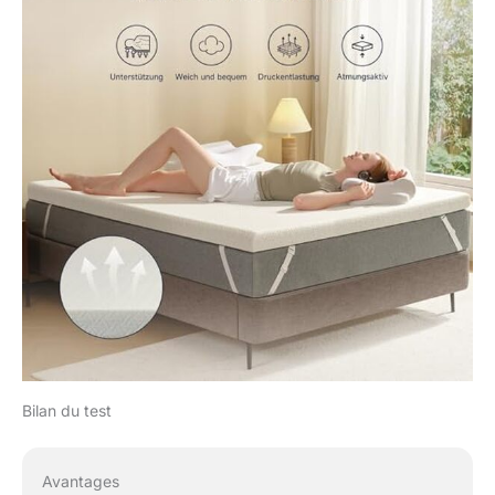
CertiPur-US, le tissu
est doux et agréable
pour la peau, et la
mousse est sûre et
inodore, ce qui vous
permet de vous sentir
plus à l'aise lorsque
vous l'utilisez, et de
dormir plus
sereinement. Service
après-vente fiable : Les
produits de la série de
matelas Z-hom offrent
une période d'essai de
30 nuits et un service
après-vente de 5 ans.
N'hésitez pas à
contacter notre service
Bilan du test
clientèle si vous avez
des questions après
avoir reçu les produits.
Avantages