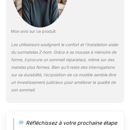
stabilité : Z-hom
surmatelas 160x200
cm est équipé de
bandes élastiques
antidérapantes aux
quatre coins pour
Mon avis sur ce produit
verrouiller la housse
fermement sur le
Les utilisateurs soulignent le confort et l’installation aisée
matelas, et le tissu
du surmatelas Z-hom. Grâce à sa mousse à mémoire de
inférieur est un tissu
forme, il procure un sommeil réparateur, même sur des
avec des particules
matelas plus fermes. Bien qu’il reste des interrogations
antidérapantes pour
augmenter la friction.
sur sa durabilité, l’acquisition de ce modèle semble être
Le matelas ne
un investissement judicieux pour améliorer la qualité de
bougera pas même si
son sommeil.
vous roulez librement
sur le lit. Tissu et
matériau de base de
première qualité : Le
tissu est fabriqué en
Réfléchissez à votre prochaine étape
fibres de polyester de
haute qualité, la