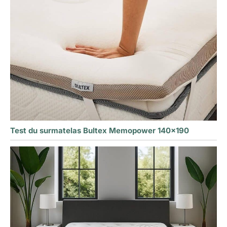
Test du surmatelas Bultex Memopower 140×190