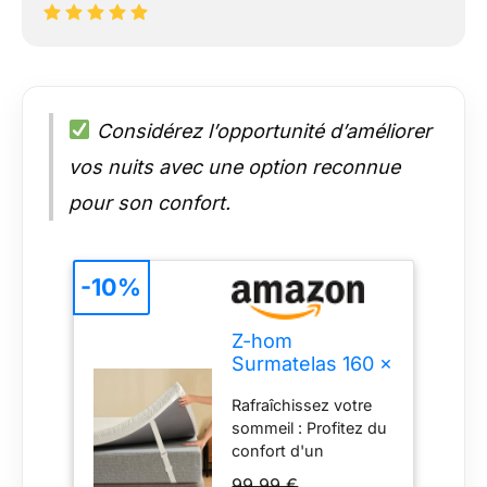
Considérez l’opportunité d’améliorer
vos nuits avec une option reconnue
pour son confort.
-10%
Z-hom
Surmatelas 160 x
200, 8 cm, sur
Rafraîchissez votre
Matelas 2
sommeil : Profitez du
Personnes
confort d'un
160x200,
nouveau matelas
Surmatelas en
99,99 €