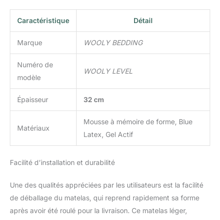
des meilleurs matelas
haut de gamme du
Caractéristique
Détail
marché actuellement.
Matelas Éco-
Marque
WOOLY BEDDING
Responsable : Imaginé
en Irlande et fabriqué en
Numéro de
WOOLY LEVEL
Europe avec des
modèle
matériaux certifiés et un
process utilisant 30 %
Épaisseur
32 cm
d’énergie renouvelable,
nos matelas sont livrés
Mousse à mémoire de forme, Blue
sous-vide dans un
Matériaux
carton recyclé pour
Latex, Gel Actif
limiter son impact sur
l’environnement.
Facilité d’installation et durabilité
Service Premium :
Profitez de 100 nuits
Une des qualités appréciées par les utilisateurs est la facilité
d’essai, 10 ans de
garantie et d’un service
de déballage du matelas, qui reprend rapidement sa forme
client en français, réactif
après avoir été roulé pour la livraison. Ce matelas léger,
et à l’écoute, pour un