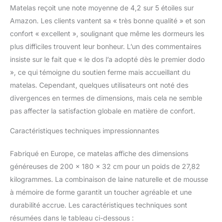
soutien dorsal précis et
Matelas reçoit une note moyenne de 4,2 sur 5 étoiles sur
une indépendance de
Amazon. Les clients vantent sa « très bonne qualité » et son
couchage totale, ou en
confort « excellent », soulignant que même les dormeurs les
version mousse HR
premium pour un accueil
plus difficiles trouvent leur bonheur. L’un des commentaires
enveloppant qui épouse
insiste sur le fait que « le dos l’a adopté dès le premier dodo
parfaitement les courbes
», ce qui témoigne du soutien ferme mais accueillant du
du corps.
Le Best-
matelas. Cependant, quelques utilisateurs ont noté des
Seller Wooly : Disponible
en mousse haute densité
divergences en termes de dimensions, mais cela ne semble
(30 - 32 cm) ou en
pas affecter la satisfaction globale en matière de confort.
ressorts ensachés (30
cm), le modèle Level
Caractéristiques techniques impressionnantes
s’adapte à vos
préférences pour un
Fabriqué en Europe, ce matelas affiche des dimensions
confort sur-mesure.
généreuses de 200 x 180 x 32 cm pour un poids de 27,82
Contrairement à la
kilogrammes. La combinaison de laine naturelle et de mousse
concurrence, il intègre de
la Laine Naturelle pour
à mémoire de forme garantit un toucher agréable et une
une respirabilité
durabilité accrue. Les caractéristiques techniques sont
supérieure et un sommeil
résumées dans le tableau ci-dessous :
sain, faisant de lui l’un