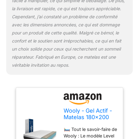
facile à manipuler, ce qui simplifie le déballage. De plus,
du corps.
Le Best-
la livraison est rapide, ce qui est toujours appréciable.
Seller Wooly : Disponible
en mousse haute densité
Cependant, j’ai constaté un problème de conformité
(30 - 32 cm) ou en
avec les dimensions annoncées, ce qui est dommage
ressorts ensachés (30
pour un produit de cette qualité. Malgré ce bémol, le
cm), le modèle Level
confort et le soutien sont irréprochables, ce qui en fait
s’adapte à vos
un choix solide pour ceux qui recherchent un sommeil
préférences pour un
confort sur-mesure.
réparateur. Fabriqué en Europe, ce matelas est une
Contrairement à la
véritable invitation au repos.
concurrence, il intègre de
la Laine Naturelle pour
une respirabilité
supérieure et un sommeil
sain, faisant de lui l’un
des meilleurs matelas
haut de gamme du
Wooly - Gel Actif -
marché actuellement.
Matelas 180x200
Matelas Éco-
Mémoire de Forme
Responsable : Imaginé
Tout le savoir-faire de
- Épais 32 cm
en Irlande et fabriqué en
Wooly : Le modèle Level