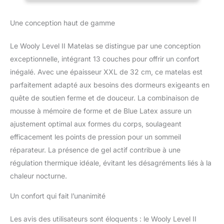
de gamme grâce à ses
différentes couches dans
Une conception haut de gamme
son coutil, de Laine
Naturelle, Gel Actif,
Le Wooly Level II Matelas se distingue par une conception
Mousse à mémoire de
exceptionnelle, intégrant 13 couches pour offrir un confort
forme et Blue Latex.
Matelas Réversible : Son
inégalé. Avec une épaisseur XXL de 32 cm, ce matelas est
côté été intègre un gel
parfaitement adapté aux besoins des dormeurs exigeants en
actif respirant qui vous
quête de soutien ferme et de douceur. La combinaison de
garde au frais toute la
mousse à mémoire de forme et de Blue Latex assure un
nuit, tandis que sa face
hiver, enrichie en laine
ajustement optimal aux formes du corps, soulageant
naturelle, vous
efficacement les points de pression pour un sommeil
enveloppe de confort,
réparateur. La présence de gel actif contribue à une
sans jamais laisser
régulation thermique idéale, évitant les désagréments liés à la
l’humidité s’installer, pour
augmenter la durée de
chaleur nocturne.
vie du matelas.
Soutien Ciblé : Disponible
Un confort qui fait l’unanimité
en version ressorts
ensachés pour un
Les avis des utilisateurs sont éloquents : le Wooly Level II