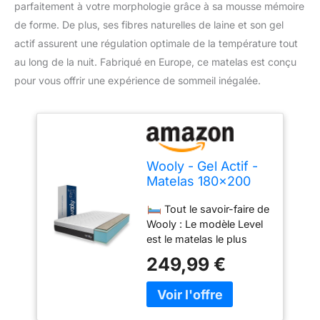
parfaitement à votre morphologie grâce à sa mousse mémoire
de forme. De plus, ses fibres naturelles de laine et son gel
actif assurent une régulation optimale de la température tout
au long de la nuit. Fabriqué en Europe, ce matelas est conçu
pour vous offrir une expérience de sommeil inégalée.
Wooly - Gel Actif -
Matelas 180x200
Mémoire de Forme
Tout le savoir-faire de
- Épais 32 cm
Wooly : Le modèle Level
est le matelas le plus
haut de la gamme Wooly.
249,99 €
Conçu pour les
dormeurs les plus
exigeants, il allie confort
absolu et matériaux haut