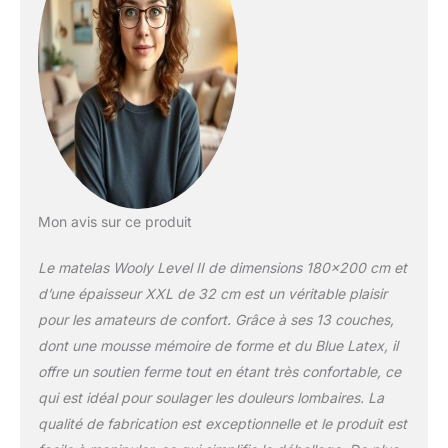
côté été intègre un gel
actif respirant qui vous
garde au frais toute la
nuit, tandis que sa face
hiver, enrichie en laine
naturelle, vous
enveloppe de confort,
sans jamais laisser
l’humidité s’installer, pour
augmenter la durée de
Mon avis sur ce produit
vie du matelas.
Soutien Ciblé : Disponible
Le matelas Wooly Level II de dimensions 180×200 cm et
en version ressorts
ensachés pour un
d’une épaisseur XXL de 32 cm est un véritable plaisir
soutien dorsal précis et
pour les amateurs de confort. Grâce à ses 13 couches,
une indépendance de
dont une mousse mémoire de forme et du Blue Latex, il
couchage totale, ou en
offre un soutien ferme tout en étant très confortable, ce
version mousse HR
premium pour un accueil
qui est idéal pour soulager les douleurs lombaires. La
enveloppant qui épouse
qualité de fabrication est exceptionnelle et le produit est
parfaitement les courbes