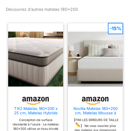
Découvrez d’autres matelas 180×200
-15%
TXO Matelas 180x200 x
Novilla Matelas 180x200
25 cm, Matelas Hybride
cm, Matelas Mousse à
Anti-Boulochage,
Froid de 16 cm
Conception de surface
【FINI LES ERREURS DE TAILLE
soulagement de la
d'Épaisseur, 7 Zones de
résistante à l'usure : Le matelas
Pression grâce à Une
Confort pour Soutien
】 Ne vous souciez plus
180x200 utilise un tissu tricoté
Conception en 7 Zones,
Ergonomique, Housse
des matelas aux dimensions