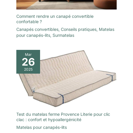
concernant votre commande ou
pour toute question avant
l'achat, n'hésitez pas à nous
Comment rendre un canapé convertible
contacter via le bouton « Poser
confortable ?
une question ».
Canapés convertibles
,
Conseils pratiques
,
Matelas
pour canapés-lits
,
Surmatelas
Mar
26
2025
Test du matelas ferme Provence Literie pour clic
clac : confort et hypoallergénicité
Matelas pour canapés-lits