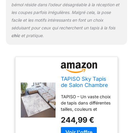
bémol réside dans l’odeur désagréable à la réception et
les coupes parfois irrégulières. Malgré cela, la pose
facile et les motifs intéressants en font un choix
séduisant pour ceux qui recherchent un tapis à la fois
chic
et pratique.
TAPISO Sky Tapis
de Salon Chambre
Salle à Manger
TAPISO – Un vaste choix
Adulte Bureau
de tapis dans différentes
Design Moderne
tailles, couleurs et
Gris Foncé Blanc
designs. Les collections
Vintage Moucheté
244,99 €
comprennent des motifs
Rayures Motif à
classiques et modernes
Carreaux Poil Court