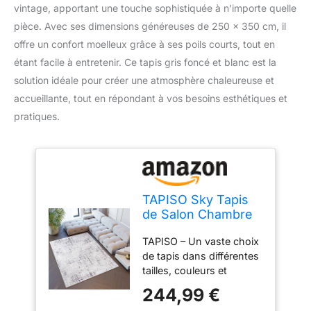
vintage, apportant une touche sophistiquée à n’importe quelle
pièce. Avec ses dimensions généreuses de 250 x 350 cm, il
offre un confort moelleux grâce à ses poils courts, tout en
étant facile à entretenir. Ce tapis gris foncé et blanc est la
solution idéale pour créer une atmosphère chaleureuse et
accueillante, tout en répondant à vos besoins esthétiques et
pratiques.
TAPISO Sky Tapis
de Salon Chambre
Salle à Manger
TAPISO – Un vaste choix
Adulte Bureau
de tapis dans différentes
Design Moderne
tailles, couleurs et
Gris Foncé Blanc
designs. Les collections
Vintage Moucheté
244,99 €
comprennent des motifs
Rayures Motif à