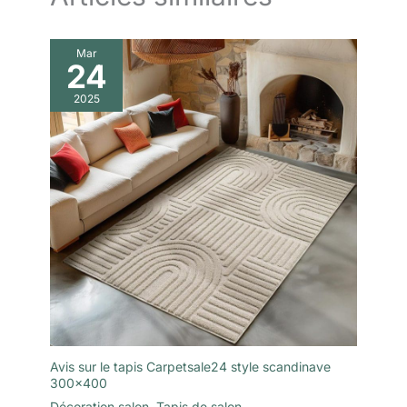
Mar
24
2025
Avis sur le tapis Carpetsale24 style scandinave
300×400
Décoration salon
,
Tapis de salon