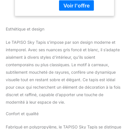
classiques et modernes
Carreaux Poil Court
qui s'associent avec
Moelleux 250 x 350
différents styles de
cm
décoration intérieure.
Esthétique et design
Le TAPISO Sky Tapis s’impose par son design moderne et
intemporel. Avec ses nuances gris foncé et blanc, il s’adapte
aisément à divers styles d’intérieur, qu’ils soient
contemporains ou plus classiques. Le motif à carreaux,
subtilement moucheté de rayures, confère une dynamique
visuelle tout en restant sobre et élégant. Ce tapis est idéal
pour ceux qui recherchent un élément de décoration à la fois
discret et raffiné, capable d’apporter une touche de
modernité à leur espace de vie.
Confort et qualité
Fabriqué en polypropylène, le TAPISO Sky Tapis se distingue