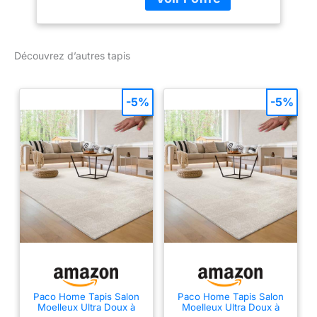
qui s'associent avec
Moelleux 250 x 350
différents styles de
cm
décoration intérieure.
Découvrez d’autres tapis
-5%
-5%
Paco Home Tapis Salon
Paco Home Tapis Salon
Moelleux Ultra Doux à
Moelleux Ultra Doux à