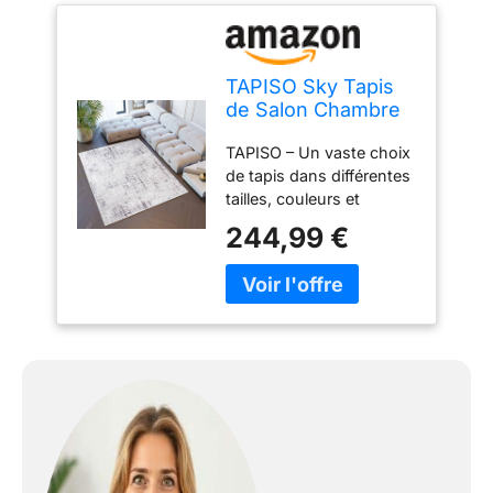
TAPISO Sky Tapis
de Salon Chambre
Salle à Manger
TAPISO – Un vaste choix
Adulte Bureau
de tapis dans différentes
Design Moderne
tailles, couleurs et
Gris Foncé Blanc
designs. Les collections
Vintage Moucheté
244,99 €
comprennent des motifs
Rayures Motif à
classiques et modernes
Carreaux Poil Court
qui s'associent avec
Moelleux 250 x 350
différents styles de
cm
décoration intérieure.