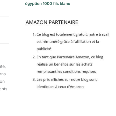
égyptien 1000 fils blanc
ité,
dans
Son
ants.