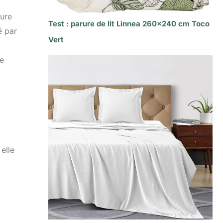
rure
Test : parure de lit Linnea 260×240 cm Toco
é par
Vert
ne
elle