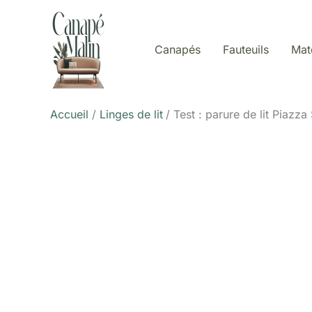
Aller
au
contenu
Canapés
Fauteuils
Mat
Accueil
Linges de lit
Test : parure de lit Piazz