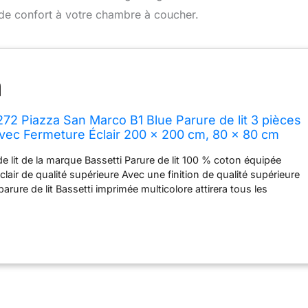
 de confort à votre chambre à coucher.
272 Piazza San Marco B1 Blue Parure de lit 3 pièces
ec Fermeture Éclair 200 x 200 cm, 80 x 80 cm
de lit de la marque Bassetti Parure de lit 100 % coton équipée
lair de qualité supérieure Avec une finition de qualité supérieure
a parure de lit Bassetti imprimée multicolore attirera tous les
ièces Conseils d'entretien : ne pas utiliser d'eau de Javel,
rature modérée, séchage doux, lavable en machine jusqu'à 60
u'il peut y avoir des variations de motif dans l'article car celui-ci
ellement à partir des tissus de la parure de lit