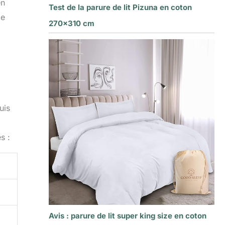
en
Test de la parure de lit Pizuna en coton
me
270×310 cm
uis
s :
Avis : parure de lit super king size en coton