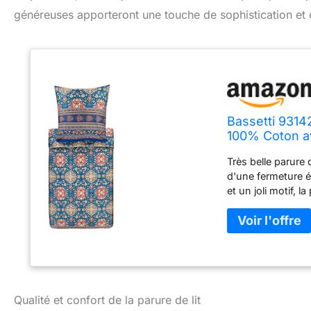
généreuses apporteront une touche de sophistication et
Bassetti 9314
100% Coton av
Très belle parure 
d'une fermeture éc
et un joli motif, l
regards dans vos p
repasser à tempé
°C Veuillez noter q
est cousu individu
Qualité et confort de la parure de lit