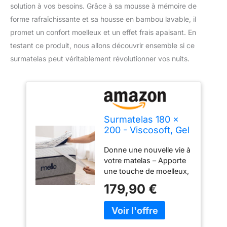
solution à vos besoins. Grâce à sa mousse à mémoire de
forme rafraîchissante et sa housse en bambou lavable, il
promet un confort moelleux et un effet frais apaisant. En
testant ce produit, nous allons découvrir ensemble si ce
surmatelas peut véritablement révolutionner vos nuits.
Surmatelas 180 x
200 - Viscosoft, Gel
5cm Mémoire de
Donne une nouvelle vie à
Forme, Accueil
votre matelas – Apporte
Moelleux, Mousse
une touche de moelleux,
Gel Respirante,
parfait pour adoucir un
Ergonomique,
179,90 €
matelas trop ferme.
Maintien Optimal,
Confort équilibré, ni trop
Housse Bambou
souple ni trop ferme,
déhoussable et
s’adapte à toutes les
Anti-dérapante