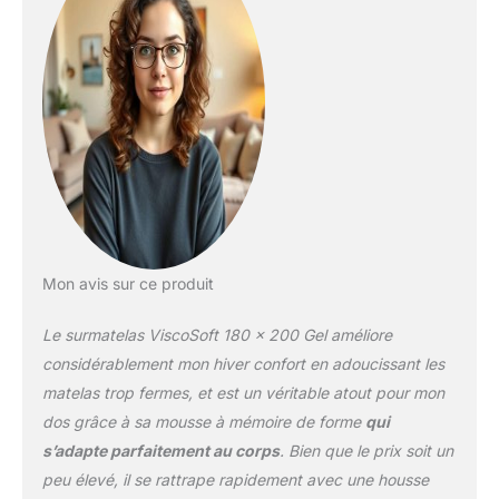
densité épouse votre
corps, soulage
efficacement les zones
sensibles et offre un
confort durable. Mousse
infusée de gel –
Respirante et légère, elle
assure une circulation de
l’air optimale pour un
sommeil frais et
confortable toute la nuit
sur votre matelas 180 x
Mon avis sur ce produit
200 Indépendance de
couchage – Chaque
Le surmatelas ViscoSoft 180 x 200 Gel améliore
dormeur bénéficie d’un
maintien individuel, le
considérablement mon hiver confort en adoucissant les
surmatelas absorbant
matelas trop fermes, et est un véritable atout pour mon
tous les mouvements et
dos grâce à sa mousse à mémoire de forme
qui
garantissant un sommeil
s’adapte parfaitement au corps
. Bien que le prix soit un
serein, même sur un lit
partagé. Maintien parfait
peu élevé, il se rattrape rapidement avec une housse