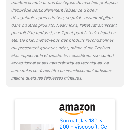
– Sangles solides et
bamboo lavable et des élastiques de maintien pratiques.
dessous antidérapant
J’apprécie particulièrement l’absence d’odeur
assurant une fixation
désagréable après aération, un point souvent négligé
stable et sans glissement
sur tout matelas 180 x
dans d’autres produits. Néanmoins, l’effet rafraîchissant
200, même lorsqu’il est
pourrait être renforcé, car il peut parfois tenir chaud en
utilisé avec un protège-
été. De plus, méfiez-vous des produits reconditionnés
matelas ou une alèse.
qui présentent quelques aléas, même si ma livraison
Housse déhoussable –
Contenant de la viscose
était impeccable et rapide. En considérant son confort
de bambou,
exceptionnel et ses caractéristiques techniques, ce
naturellement
surmatelas se révèle être un investissement judicieux
hypoallergénique, douce
malgré quelques faiblesses mineures.
au toucher et
entièrement
déhoussable. Facile à
entretenir, passe en
machine pour un lit sain
et toujours frais.
Surmatelas 180 x
200 - Viscosoft, Gel