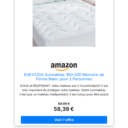
ÉLASTIQUE: Comme nos
tissu à picots au dos assure un
Housse déhoussable –
surmatelas ont un bord
maintien 【Housse Lavable en
Contenant de la viscose
élastique, le bord peut être
Machine】 Amovible et lavable
élargi pour s'adapter aux
en machine à 60°C, dotée d'une
de bambou,
matelas de différentes
fermeture éclair pour un retrait
naturellement
épaisseurs. La bordure
et une remise en place faciles.
hypoallergénique, douce
élastique permet au surmatelas
La housse garde votre literie
d'être fermement fixé au
propre et fraîche, adaptée pour
au toucher et
matelas et protège le matelas à
un sommeil confortable
entièrement
tous égards. SURPIQÛRE: Nos
【Certification】Le surmatelas a
matelas sont surpiqués, ce qui
passé les certifications
déhoussable. Facile à
empêche la substance interne
rigoureuses Oeko-Tex (voir les
entretenir, passe en
de glisser et améliore
détails dans la section
machine pour un lit sain
l'esthétique. Le design sobre de
“caractéristiques durables” ci-
ce surmatelas le rend
dessous) et CertiPUR-US (voir
et toujours frais.
compatible avec tous les lits et
les détails en recherchant
toutes les chambres à coucher.
“Novilla” sur le site officiel de
EHEYCIGA Surmatelas 160x200 Mémoire de
FACILE à NETTOYER: Si votre
CertiPUR)
Forme Blanc pour 2 Personnes
sur matelas se salit, ce n'est
pas un problème. Ce
DOUX et RESPIRANT: Votre matelas est-il inconfortable? Il est
surmatelas doux est facile à
très important de protéger votre matelas. Notre surmatelas
enlever et à nettoyer à basse
n'est pas un matelas indépendant, il est conçu pour être placé
température avec un détergent
sur votre matelas existant afin d'améliorer votre confort. Un
neutre. Il est bien sûr aussi
surmatelas de qualité peut également prolonger la durée de vie
69,99 €
possible de le laver directement
de votre matelas. Notre sur matelas avec gel et une couche
58,39 €
dans la machine à laver. De
supérieure en fibres assure un refroidissement et une
cette manière, votre surmatelas
respirabilité supplémentaires et donc un meilleur repos
sera comme neuf.
nocturne. UNE BORDURE ÉLASTIQUE: Comme nos surmatelas
PRÉCAUTION: Comme notre
ont un bord élastique, le bord peut être élargi pour s'adapter
surmatelas en mousse à