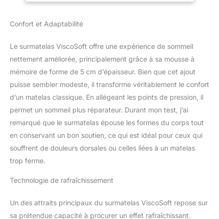
positions de sommeil sur
un matelas 180 x 200
Confort et Adaptabilité
Soulage les points de
pression – La mousse
Le surmatelas ViscoSoft offre une expérience de sommeil
mémoire de forme haute
densité épouse votre
nettement améliorée, principalement grâce à sa mousse à
corps, soulage
mémoire de forme de 5 cm d’épaisseur. Bien que cet ajout
efficacement les zones
puisse sembler modeste, il transforme véritablement le confort
sensibles et offre un
d’un matelas classique. En allégeant les points de pression, il
confort durable. Mousse
permet un sommeil plus réparateur. Durant mon test, j’ai
infusée de gel –
Respirante et légère, elle
remarqué que le surmatelas épouse les formes du corps tout
assure une circulation de
en conservant un bon soutien, ce qui est idéal pour ceux qui
l’air optimale pour un
souffrent de douleurs dorsales ou celles liées à un matelas
sommeil frais et
trop ferme.
confortable toute la nuit
sur votre matelas 180 x
Technologie de rafraîchissement
200 Indépendance de
couchage – Chaque
dormeur bénéficie d’un
Un des attraits principaux du surmatelas ViscoSoft repose sur
maintien individuel, le
sa prétendue capacité à procurer un effet rafraîchissant.