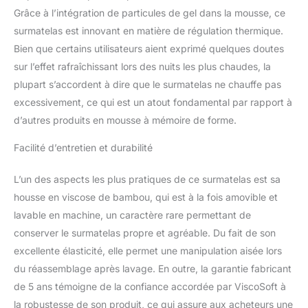
surmatelas absorbant
Grâce à l’intégration de particules de gel dans la mousse, ce
tous les mouvements et
surmatelas est innovant en matière de régulation thermique.
garantissant un sommeil
Bien que certains utilisateurs aient exprimé quelques doutes
serein, même sur un lit
partagé. Maintien parfait
sur l’effet rafraîchissant lors des nuits les plus chaudes, la
– Sangles solides et
plupart s’accordent à dire que le surmatelas ne chauffe pas
dessous antidérapant
excessivement, ce qui est un atout fondamental par rapport à
assurant une fixation
d’autres produits en mousse à mémoire de forme.
stable et sans glissement
sur tout matelas 180 x
Facilité d’entretien et durabilité
200, même lorsqu’il est
utilisé avec un protège-
matelas ou une alèse.
L’un des aspects les plus pratiques de ce surmatelas est sa
Housse déhoussable –
housse en viscose de bambou, qui est à la fois amovible et
Contenant de la viscose
lavable en machine, un caractère rare permettant de
de bambou,
conserver le surmatelas propre et agréable. Du fait de son
naturellement
excellente élasticité, elle permet une manipulation aisée lors
hypoallergénique, douce
au toucher et
du réassemblage après lavage. En outre, la garantie fabricant
entièrement
de 5 ans témoigne de la confiance accordée par ViscoSoft à
déhoussable. Facile à
la robustesse de son produit, ce qui assure aux acheteurs une