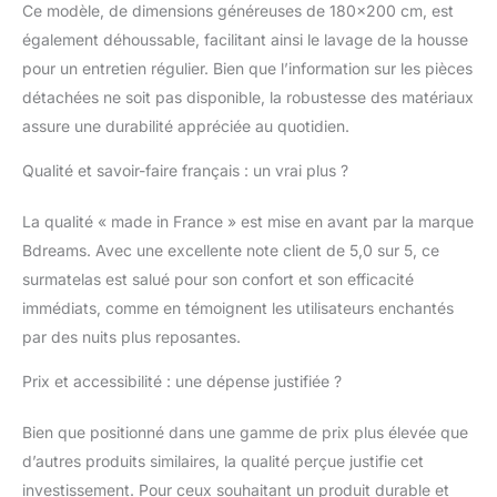
Ce modèle, de dimensions généreuses de 180×200 cm, est
maintenant une
posture parfaite tout au
également déhoussable, facilitant ainsi le lavage de la housse
long de la nuit. Équipé
pour un entretien régulier. Bien que l’information sur les pièces
de 4 élastiques aux
détachées ne soit pas disponible, la robustesse des matériaux
coins, il assure une
assure une durabilité appréciée au quotidien.
stabilité maximale et un
maintien sécurisé sur
Qualité et savoir-faire français : un vrai plus ?
votre matelas, vous
offrant une expérience
de sommeil
La qualité « made in France » est mise en avant par la marque
incomparable. Idéal
Bdreams. Avec une excellente note client de 5,0 sur 5, ce
pour redonner de la
surmatelas est salué pour son confort et son efficacité
fermeté à votre
immédiats, comme en témoignent les utilisateurs enchantés
matelas, ce surmatelas
par des nuits plus reposantes.
optimise le confort de
votre couchage tout en
Prix et accessibilité : une dépense justifiée ?
prolongeant sa durée
de vie. AVANTAGES :
Ce surmatelas a été
Bien que positionné dans une gamme de prix plus élevée que
spécialement pensé
d’autres produits similaires, la qualité perçue justifie cet
pour soulager les
investissement. Pour ceux souhaitant un produit durable et