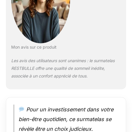
trop souple,
garantissant ainsi un
soutien précis et
équilibré. Avec une
épaisseur totale de
7cm, il procure un
confort ferme et
renforcé, tout en
Mon avis sur ce produit
maintenant une
posture parfaite tout
Les avis des utilisateurs sont unanimes : le surmatelas
au long de la nuit.
RESTBULLE offre une qualité de sommeil inédite,
Équipé de 4
élastiques aux coins,
associée à un confort apprécié de tous.
il assure une stabilité
maximale et un
maintien sécurisé sur
votre matelas, vous
offrant une
Pour un investissement dans votre
expérience de
sommeil
bien-être quotidien, ce surmatelas se
incomparable. Idéal
révèle être un choix judicieux.
pour redonner de la