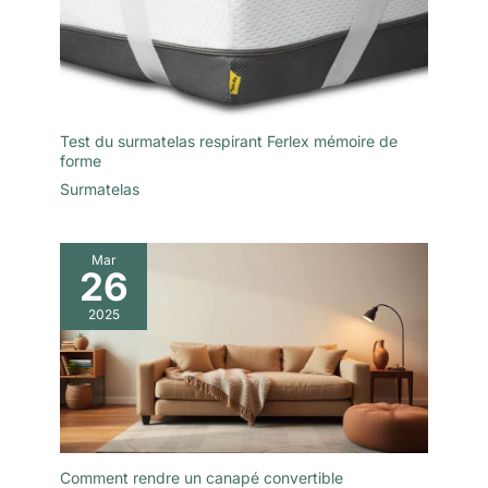
métropolitaine. Nous
maintien sécurisé sur
offrons également
votre matelas, vous
une garantie
offrant une
commerciale de 2
expérience de
ans sur nos
sommeil
surmatelas, ainsi
incomparable. Idéal
qu’un service après-
Test du surmatelas respirant Ferlex mémoire de
pour redonner de la
forme
vente réactif et à
fermeté à votre
l’écoute de vos
Surmatelas
matelas, ce
besoins. Nous
surmatelas optimise
sommes toujours
le confort de votre
prêts à vous offrir
Mar
couchage tout en
26
des conseils
prolongeant sa durée
personnalisés pour
de vie. AVANTAGES :
2025
vous garantir une
Ce surmatelas a été
expérience optimale.
spécialement pensé
pour soulager les
points de pression
comme les épaules,
les hanches et les
articulations, afin de
Comment rendre un canapé convertible