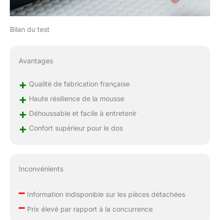
en machine à 30°C, ce
qui vous permet de
conserver une hygiène
Bilan du test
parfaite. GARANTIES :
Profitez d’une livraison
rapide sous 48 heures
Avantages
partout en France
métropolitaine. Nous
+
Qualité de fabrication française
offrons également une
+
Haute résilience de la mousse
garantie commerciale
+
de 2 ans sur nos
Déhoussable et facile à entretenir
surmatelas, ainsi qu’un
+
Confort supérieur pour le dos
service après-vente
réactif et à l’écoute de
vos besoins. Nous
sommes toujours prêts
Inconvénients
à vous offrir des
conseils personnalisés
–
pour vous garantir une
Information indisponible sur les pièces détachées
–
expérience optimale.
Prix élevé par rapport à la concurrence