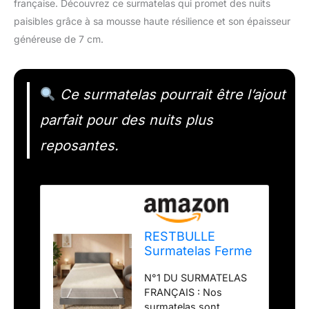
française. Découvrez ce surmatelas qui promet des nuits
paisibles grâce à sa mousse haute résilience et son épaisseur
généreuse de 7 cm.
Ce surmatelas pourrait être l’ajout
parfait pour des nuits plus
reposantes.
RESTBULLE
Surmatelas Ferme
180x200cm -
N°1 DU SURMATELAS
Mousse Haute
FRANÇAIS : Nos
Résilience -
surmatelas sont
Epaisseur de 7cm