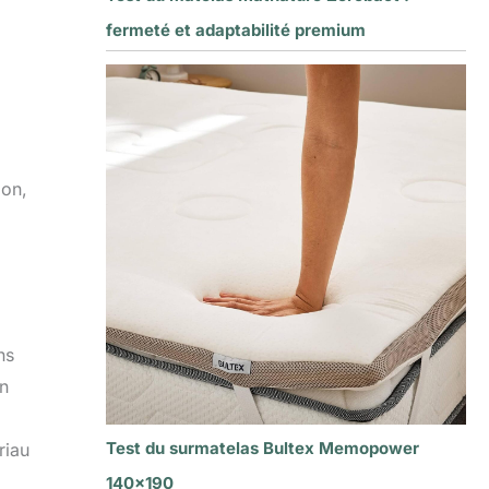
fermeté et adaptabilité premium
ion,
ns
un
Test du surmatelas Bultex Memopower
riau
140×190