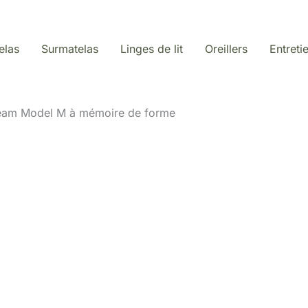
elas
Surmatelas
Linges de lit
Oreillers
Entreti
ream Model M à mémoire de forme