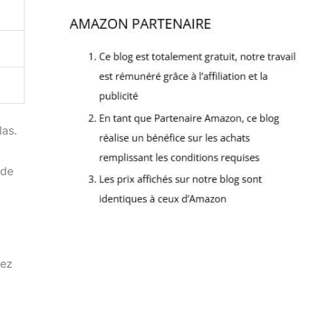
las.
a
 de
tez