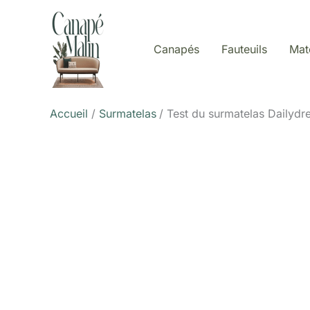
Aller
au
contenu
Canapés
Fauteuils
Mat
Accueil
Surmatelas
Test du surmatelas Dailyd