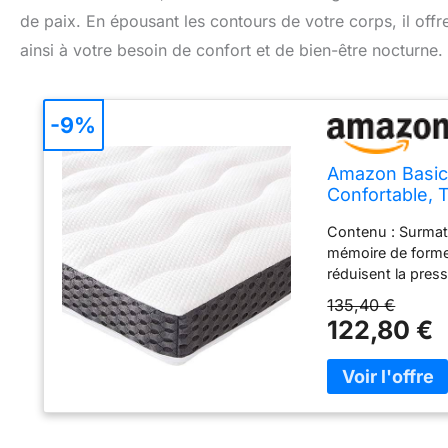
de paix. En épousant les contours de votre corps, il off
ainsi à votre besoin de confort et de bien-être nocturne.
-9%
Amazon Basic
Confortable, 
Contenu : Surmat
mémoire de forme 
réduisent la press
devoir se retourn
135,40 €
technique de tis
122,80 €
exceptionnelle Ce
durabilité Ce sur
Ouvrez le paquet 
pendant 24 à 48 h
Dimensions du pr