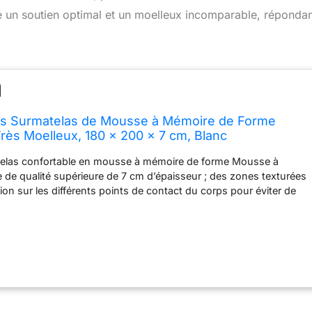
re un soutien optimal et un moelleux incomparable, réponda
s Surmatelas de Mousse à Mémoire de Forme
Très Moelleux, 180 x 200 x 7 cm, Blanc
elas confortable en mousse à mémoire de forme Mousse à
de qualité supérieure de 7 cm d’épaisseur ; des zones texturées
ion sur les différents points de contact du corps pour éviter de
er dans la nuit La housse amovible et lavable bénéficie d'une
sage moderne pour un toucher très doux et une sensation
rtifié CertiPur-EU et OEKO-TEX pour assurer qualité, sécurité et
matelas est compressé, enroulé et expédié dans une boîte.
et déroulez le surmatelas, puis laissez-le reprendre sa forme
eures avant de pouvoir profiter d’un bon sommeil réparateur
oduit : 180 x 200 x 7 cm