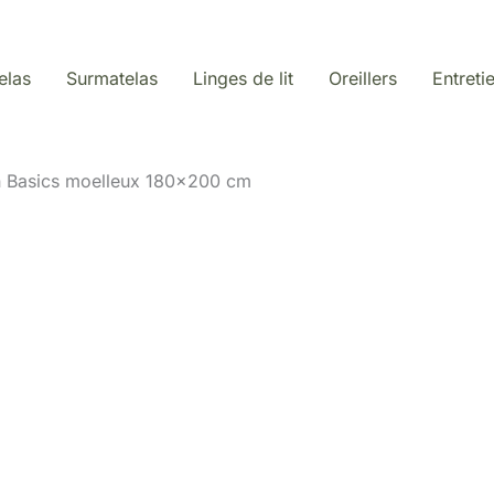
elas
Surmatelas
Linges de lit
Oreillers
Entreti
n Basics moelleux 180×200 cm