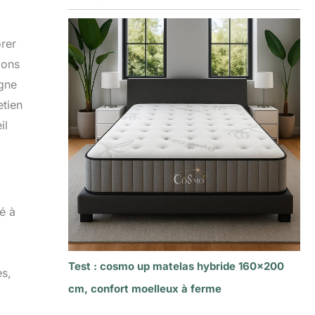
rer
ions
gne
etien
il
é à
Test : cosmo up matelas hybride 160×200
es,
cm, confort moelleux à ferme