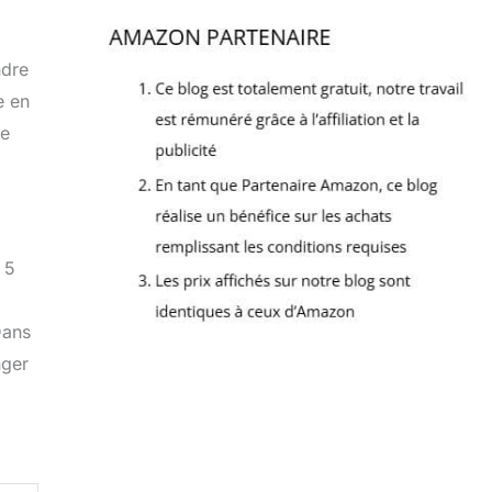
ndre
e en
ce
 5
Dans
nger