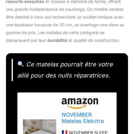
ressorts ensachés
et
mousse à mémoire de forme
, offrant
une grande indépendance de couchage. Ce modèle semble
être destiné à ceux qui recherchent un soutien tonique avec
une épaisseur luxueuse de 30 cm, un avantage rare dans sa
gamme de prix. Les matelas de cette catégorie se
démarquent par leur
durabilité
et
qualité de construction
.
Ce matelas pourrait être votre
allié pour des nuits réparatrices.
NOVEMBER
Matelas Elekctra
180x200cm-
NOVEMBER SLEEP
Épaisseur 30cm-