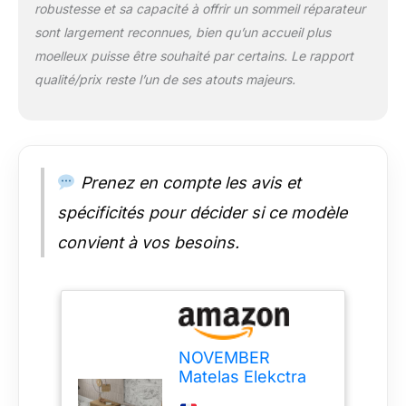
robustesse et sa capacité à offrir un sommeil réparateur
dérangements)
sont largement reconnues, bien qu’un accueil plus
RESPIRABILITÉ et
SOUTIEN
L’air entre
moelleux puisse être souhaité par certains. Le rapport
chaque ressort ensaché
qualité/prix reste l’un de ses atouts majeurs.
offre une ventilation
idéale contre les
acariens, les bactéries
et les moisissures. La
mousse polyuréthane
Prenez en compte les avis et
alvéolée ventilée de
haute densité 35kg/m3
spécificités pour décider si ce modèle
permet un soutien bien
convient à vos besoins.
équilibré entre
souplesse et fermeté
ACCUEIL
CONFORTABLE ET
DOUX
Effet «
comme dans un nuage
NOVEMBER
» Cela grâce au 5cm de
Matelas Elekctra
mémoire de forme
180x200cm-
D50kg/m3 et son coutil