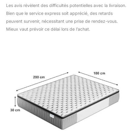
alvéolée ventilée de
Les avis révèlent des difficultés potentielles avec la livraison.
haute densité 35kg/m3
Bien que le service express soit apprécié, des retards
permet un soutien bien
équilibré entre
peuvent survenir, nécessitant une prise de rendez-vous.
souplesse et fermeté
Mieux vaut prévoir ce délai lors de l’achat.
ACCUEIL
CONFORTABLE ET
DOUX
Effet «
comme dans un nuage
» Cela grâce au 5cm de
mémoire de forme
D50kg/m3 et son coutil
d’accueil de qualité
supérieure matelassé à
400g/m². Vous serez
surpris !
ZÉRO
matière toxique
Approuvé et certifié par
SANITIZED,
garantissant la non-
présence de
substances nocives