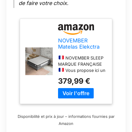
de faire votre choix.
NOVEMBER
Matelas Elekctra
180x200cm-
NOVEMBER SLEEP
Épaisseur 30cm-
MARQUE FRANÇAISE
Hybride: Ressorts
Vous propose ici un
ensachés+Mousse
matelas
Mémoire de Forme
379,99 €
EXTREMEMENT
- Soutien Tonique
DURABLE dans le
& indépendance
temps de par sa
de Couchage-
technologie dernière
Label
génération de ressorts
SANITIZED(Anti
ensachés
bactérien/acarien)
Disponibilité et prix à jour – informations fournies par
individuellement -
Amazon
L’épaisseur totale de 30