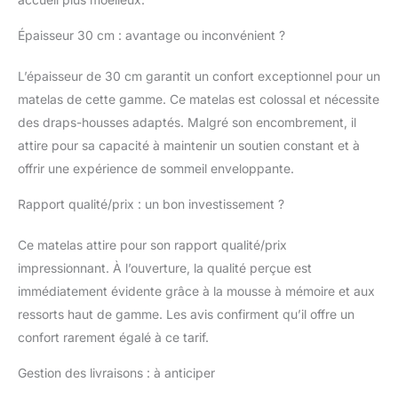
noyau composé de
ressorts ensachés sur 7
Épaisseur 30 cm : avantage ou inconvénient ?
zones de confort est la
solution parfaite pour
L’épaisseur de 30 cm garantit un confort exceptionnel pour un
contrôler les points de
matelas de cette gamme. Ce matelas est colossal et nécessite
pressions en s'adaptant
aux différentes parties
des draps-housses adaptés. Malgré son encombrement, il
du corps et offrir une
attire pour sa capacité à maintenir un soutien constant et à
indépendance de
offrir une expérience de sommeil enveloppante.
couchage efficace
(permet de dormir à
Rapport qualité/prix : un bon investissement ?
deux sans
dérangements)
Ce matelas attire pour son rapport qualité/prix
RESPIRABILITÉ et
impressionnant. À l’ouverture, la qualité perçue est
SOUTIEN
L’air entre
chaque ressort ensaché
immédiatement évidente grâce à la mousse à mémoire et aux
offre une ventilation
ressorts haut de gamme. Les avis confirment qu’il offre un
idéale contre les
confort rarement égalé à ce tarif.
acariens, les bactéries
et les moisissures. La
Gestion des livraisons : à anticiper
mousse polyuréthane