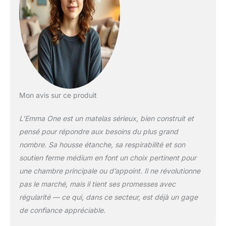
Respirante】Housse
régulant le climat
avec des propriétés
d'évacuation de
l'humidité et une
fermeture éclair
pratique permettant
un retrait facile et un
lavage en machine à
Mon avis sur ce produit
40 degrés.
【Exclusivité sur le
L’Emma One est un matelas sérieux, bien construit et
marché】​Découvrez
pensé pour répondre aux besoins du plus grand
le confort
exceptionnel de la
nombre. Sa housse étanche, sa respirabilité et son
gamme Emma
soutien ferme médium en font un choix pertinent pour
Essentials, proposée
une chambre principale ou d’appoint. Il ne révolutionne
exclusivement sur
pas le marché, mais il tient ses promesses avec
des places de
marché
régularité — ce qui, dans ce secteur, est déjà un gage
sélectionnées. Axée
de confiance appréciable.
sur la qualité, cette