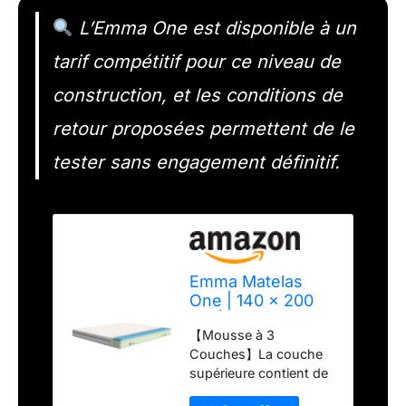
L’Emma One est disponible à un
tarif compétitif pour ce niveau de
construction, et les conditions de
retour proposées permettent de le
tester sans engagement définitif.
Emma Matelas
One | 140 x 200
cm | Hauteur 18
【Mousse à 3
cm | Confort
Couches】La couche
Ferme Médium |
supérieure contient de
Mousse à
la mousse Airgocell
Mémoire de