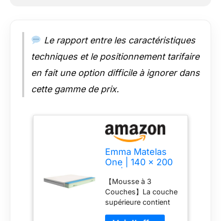
gamme garantit des
nuits de sommeil
réparatrices !
【Livraison
Le rapport entre les caractéristiques
Confortable】Le
matelas est livré roulé
techniques et le positionnement tarifaire
et sous vide dans
en fait une option difficile à ignorer dans
une boîte, facilitant
l'installation, et est
cette gamme de prix.
assorti d'une garantie
de 10 ans ainsi que
d'une période d'essai
sans risque de 100
nuits.
Emma Matelas
One | 140 x 200
cm | Hauteur 18
【Mousse à 3
cm | Confort
Couches】La couche
Ferme Médium |
supérieure contient
Mousse à
de la mousse
Mémoire de