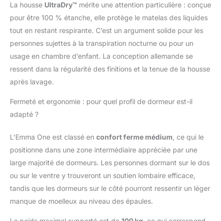
La housse
UltraDry™
mérite une attention particulière : conçue
degrés. 【Exclusivité
pour être 100 % étanche, elle protège le matelas des liquides
sur le marché】​
tout en restant respirante. C’est un argument solide pour les
Découvrez le confort
exceptionnel de la
personnes sujettes à la transpiration nocturne ou pour un
gamme Emma
usage en chambre d’enfant. La conception allemande se
Essentials, proposée
ressent dans la régularité des finitions et la tenue de la housse
exclusivement sur des
après lavage.
places de marché
sélectionnées. Axée
Fermeté et ergonomie : pour quel profil de dormeur est-il
sur la qualité, cette
gamme garantit des
adapté ?
nuits de sommeil
réparatrices !
L’Emma One est classé en
confort ferme médium
, ce qui le
【Livraison
positionne dans une zone intermédiaire appréciée par une
Confortable】Le
large majorité de dormeurs. Les personnes dormant sur le dos
matelas est livré roulé
ou sur le ventre y trouveront un soutien lombaire efficace,
et sous vide dans une
boîte, facilitant
tandis que les dormeurs sur le côté pourront ressentir un léger
l'installation, et est
manque de moelleux au niveau des épaules.
assorti d'une garantie
de 10 ans ainsi que
Le poids maximal supporté est de
100 kg
, ce qui correspond