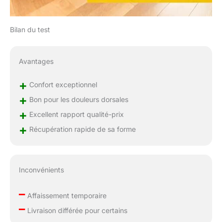
memoire de forme,
matelas 160 x 200
Bilan du test
epaisseur 30 cm et
matelas 160 x 200: une
solution idéale.
Confort Pour Toute La
Avantages
Famille – Toutes Tailles
Disponibles: Disponible
+
Confort exceptionnel
en matelas 1 personne
+
Bon pour les douleurs dorsales
90x190, matelas
+
90x190 adulte, matelas
Excellent rapport qualité-prix
en 90x190 et matelas 1
+
Récupération rapide de sa forme
place adulte. Matelas 2
personnes 160x200
pour plus de moelleux.
Matelas 90x190
Inconvénients
memoire de forme,
matelas 1 personne,
–
Affaissement temporaire
matelas 2 personne ou
–
matelas deux
Livraison différée pour certains
personnes – adapté à