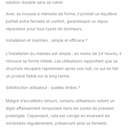
solution durable sans se ruiner.
Fraîcheur en été,
chaleur en hiver. Le
Avec sa mousse à mémoire de forme, il promet un équilibre
matelas 160 x 200
parfait entre fermeté et confort, garantissant un repos
memoire de forme est
hypoallergénique, anti
réparateur pour tous types de dormeurs.
acariens, anti
moisissures, parfait
Installation et maintien : simple et efficace ?
comme matelas
160x200 epaisseur 30
L’installation du matelas est simple : en moins de 24 heures, il
cm adulte ou matelas 2
retrouve sa forme initiale. Les utilisateurs rapportent que sa
personnes.
Matelas
structure récupère rapidement après une nuit, ce qui en fait
180x200 30 Cm
Épaisseur Ferme Et
un produit fiable sur le long terme.
Silencieux: Découvrez
Satisfaction utilisateur : quelles limites ?
le matelas 180x200 30
cm epaisseur sans
ressorts pour un
Malgré d’excellents retours, certains utilisateurs notent un
silence total. Idéal
léger affaissement temporaire dans les zones de pression
comme matelas 2
prolongée. Cependant, cela est corrigé en inversant les
personnes et matelas
extrémités régulièrement, préservant ainsi sa fermeté.
deux places, il offre une