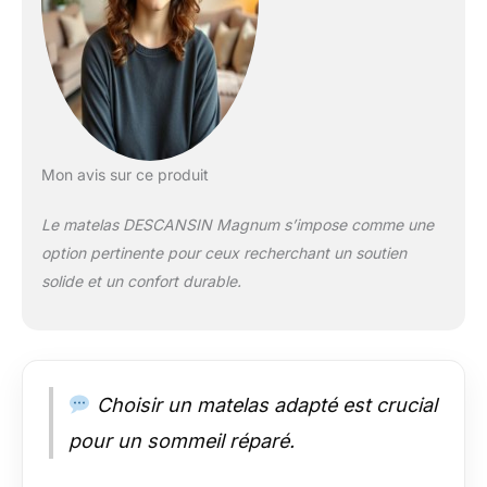
Thermorégulé: Ce
matelas memoire de
forme 160x200 avec
technologie Airsense
assure une
circulation d’air
optimale. Fraîcheur
en été, chaleur en
Mon avis sur ce produit
hiver. Le matelas 160
x 200 memoire de
Le matelas DESCANSIN Magnum s’impose comme une
forme est
option pertinente pour ceux recherchant un soutien
hypoallergénique,
solide et un confort durable.
anti acariens, anti
moisissures, parfait
comme matelas
160x200 epaisseur
30 cm adulte ou
matelas 2 personnes.
Choisir un matelas adapté est crucial
Matelas 180x200
pour un sommeil réparé.
30 Cm Épaisseur
Ferme Et Silencieux: