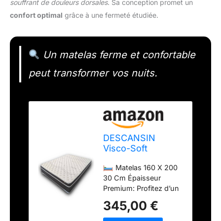
souffrant de douleurs dorsales
. Sa conception promet un
confort optimal
grâce à une fermeté étudiée.
Un matelas ferme et confortable
peut transformer vos nuits.
DESCANSIN
Visco-Soft
Magnum Matelas
Matelas 160 X 200
à mémoire de
30 Cm Épaisseur
forme ferme pour
Premium: Profitez d’un
les maux de dos
matelas 160 x 200 30
(30 cm, 160 x 200
345,00 €
cm epaisseur conçu
cm)
pour un confort ultime.