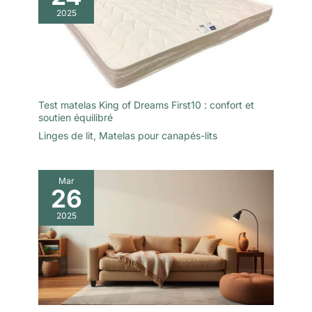
une solution idéale.
question avant l'achat, n'hésitez
indiquées sur ce carton
2025
pas à nous contacter via le
Confort Pour
bouton « Poser une question
Toute La Famille –
».Veuillez noter que nous ne
Toutes Tailles
proposons pas de service de
reprise ou d’enlèvement de
Disponibles:
votre ancien matelas
Disponible en
matelas 1 personne
Test matelas King of Dreams First10 : confort et
90x190, matelas
soutien équilibré
90x190 adulte,
Linges de lit
,
Matelas pour canapés-lits
matelas en 90x190 et
matelas 1 place
adulte. Matelas 2
Mar
personnes 160x200
26
pour plus de
moelleux. Matelas
2025
90x190 memoire de
forme, matelas 1
personne, matelas 2
personne ou matelas
deux personnes –
adapté à tous.