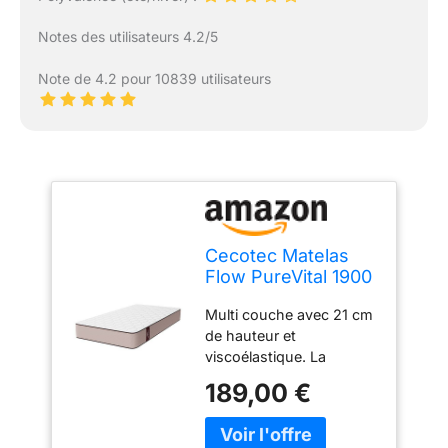
Notes des utilisateurs 4.2/5
Note de 4.2 pour 10839 utilisateurs
Cecotec Matelas
Flow PureVital 1900
200x200 Multi-
Multi couche avec 21 cm
couche, hauteur de
de hauteur et
21 cm, haute
viscoélastique. La
fermeté, noyau
mesure idéale pour votre
mousseux, double
189,00 €
repos. Mattress avec une
système double
forte fermeté qui vous
système pour
serrera sans couler.
l'hiver et l'été