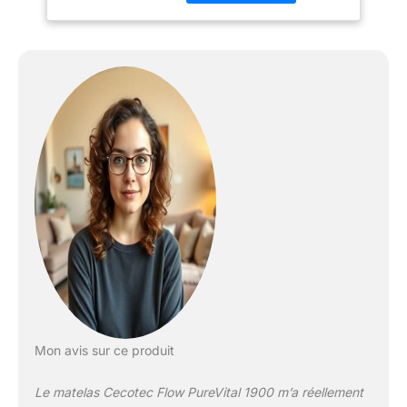
Mattress élevé et hauteur
totale de 21 cm avec la
mesure idéale pour votre
repos. Tessuto softtex
che fornisce elasticità,
morbidezza, alta sudore,
resistenza ed è facile da
pulire. Double système
double face. Profitez de
la sensation de fraîcheur
en été et de la chaleur en
hiver. Votre repos optimal
ne dépend pas de la
station.
Mon avis sur ce produit
Le matelas Cecotec Flow PureVital 1900 m’a réellement