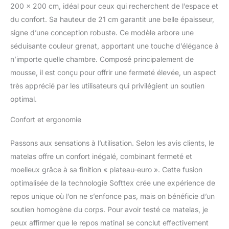
pulire. Double système
200 x 200 cm, idéal pour ceux qui recherchent de l’espace et
double face. Profitez de
du confort. Sa hauteur de 21 cm garantit une belle épaisseur,
la sensation de fraîcheur
signe d’une conception robuste. Ce modèle arbore une
en été et de la chaleur en
séduisante couleur grenat, apportant une touche d’élégance à
hiver. Votre repos optimal
ne dépend pas de la
n’importe quelle chambre. Composé principalement de
station.
mousse, il est conçu pour offrir une fermeté élevée, un aspect
très apprécié par les utilisateurs qui privilégient un soutien
optimal.
Confort et ergonomie
Passons aux sensations à l’utilisation. Selon les avis clients, le
matelas offre un confort inégalé, combinant fermeté et
moelleux grâce à sa finition « plateau-euro ». Cette fusion
optimalisée de la technologie Softtex crée une expérience de
repos unique où l’on ne s’enfonce pas, mais on bénéficie d’un
soutien homogène du corps. Pour avoir testé ce matelas, je
peux affirmer que le repos matinal se conclut effectivement