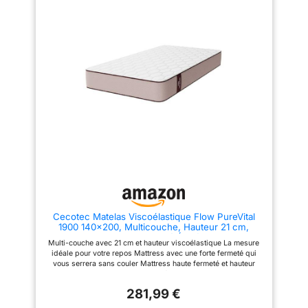
en hiver. Votre repos optimal ne
en hiver. Votre repos optimal ne
dépend pas de la station.
dépend pas de la station.
Cecotec Matelas Viscoélastique Flow PureVital
1900 140x200, Multicouche, Hauteur 21 cm,
Noyau FoamVital, Fermeté Élevée, Couche
Multi-couche avec 21 cm et hauteur viscoélastique La mesure
VisComfort, Tissu SoftTex, Double Face Double
idéale pour votre repos Mattress avec une forte fermeté qui
Système pour Hiver et Été
vous serrera sans couler Mattress haute fermeté et hauteur
totale de 21 cm avec la mesure idéale pour votre repos Tissu
softtex qui fournit l'élasticité, la douceur, la transpiration
281,99 €
élevée, la résistance et est facile à nettoyer Double système
double face. Profitez de la sensation de fraîcheur en été et de