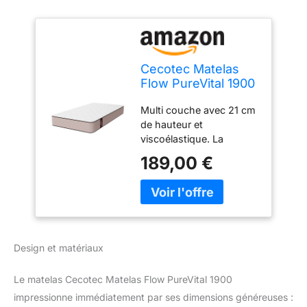
Cecotec Matelas
Flow PureVital 1900
200x200 Multi-
Multi couche avec 21 cm
couche, hauteur de
de hauteur et
21 cm, haute
viscoélastique. La
fermeté, noyau
mesure idéale pour votre
mousseux, double
189,00 €
repos. Mattress avec une
système double
forte fermeté qui vous
système pour
serrera sans couler.
l'hiver et l'été
Mattress élevé et hauteur
totale de 21 cm avec la
mesure idéale pour votre
Design et matériaux
repos. Tessuto softtex
che fornisce elasticità,
Le matelas Cecotec Matelas Flow PureVital 1900
morbidezza, alta sudore,
resistenza ed è facile da
impressionne immédiatement par ses dimensions généreuses :