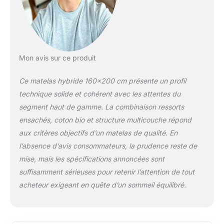
contre les acariens et
les mites.
DORMEZ SANS
INTERRUPTIONS -
Les ressorts
ensachés individuels
Mon avis sur ce produit
sur toute la base
assurent un excellent
Ce matelas hybride 160×200 cm présente un profil
maintien de la
technique solide et cohérent avec les attentes du
colonne vertébrale et
une indépendance
segment haut de gamme. La combinaison ressorts
totale pendant votre
ensachés, coton bio et structure multicouche répond
sommeil. Si votre
aux critères objectifs d’un matelas de qualité. En
partenaire bouge, les
l’absence d’avis consommateurs, la prudence reste de
ressorts ensachés
suppriment les
mise, mais les spécifications annoncées sont
sensations de
suffisamment sérieuses pour retenir l’attention de tout
mouvement.
acheteur exigeant en quête d’un sommeil équilibré.
ROBUSTE &
ENTRETIEN FACILE -
Chaque mousse est
enveloppée d’un