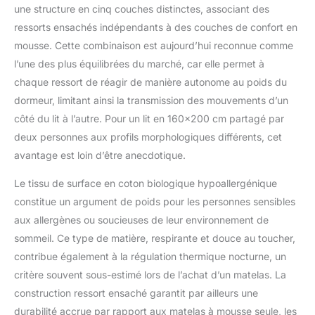
contact de la peau et
une structure en cinq couches distinctes, associant des
offre une excellente
ressorts ensachés indépendants à des couches de confort en
respirabilité. Le tissu
mousse. Cette combinaison est aujourd’hui reconnue comme
hypoallergénique
l’une des plus équilibrées du marché, car elle permet à
protège efficacement
contre les acariens et
chaque ressort de réagir de manière autonome au poids du
les mites.
DORMEZ
dormeur, limitant ainsi la transmission des mouvements d’un
SANS INTERRUPTIONS
côté du lit à l’autre. Pour un lit en 160×200 cm partagé par
- Les ressorts
deux personnes aux profils morphologiques différents, cet
ensachés individuels
sur toute la base
avantage est loin d’être anecdotique.
assurent un excellent
Le tissu de surface en coton biologique hypoallergénique
maintien de la colonne
vertébrale et une
constitue un argument de poids pour les personnes sensibles
indépendance totale
aux allergènes ou soucieuses de leur environnement de
pendant votre sommeil.
sommeil. Ce type de matière, respirante et douce au toucher,
Si votre partenaire
contribue également à la régulation thermique nocturne, un
bouge, les ressorts
ensachés suppriment
critère souvent sous-estimé lors de l’achat d’un matelas. La
les sensations de
construction ressort ensaché garantit par ailleurs une
mouvement.
durabilité accrue par rapport aux matelas à mousse seule, les