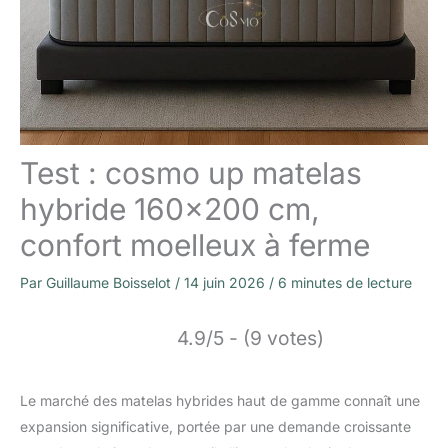
Test : cosmo up matelas
hybride 160×200 cm,
confort moelleux à ferme
Par
Guillaume Boisselot
/
14 juin 2026
/
6 minutes de lecture
4.9/5 - (9 votes)
Le marché des matelas hybrides haut de gamme connaît une
expansion significative, portée par une demande croissante