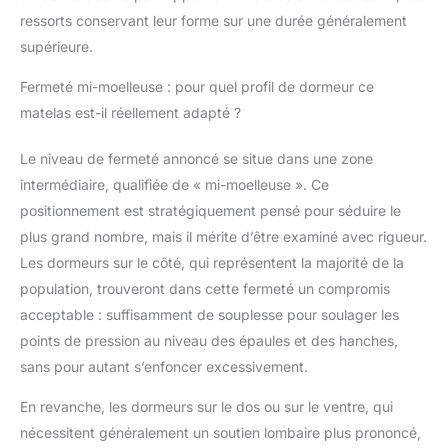
ROBUSTE &
ressorts conservant leur forme sur une durée généralement
ENTRETIEN FACILE -
Chaque mousse est
supérieure.
enveloppée d’un feutre
Fermeté mi-moelleuse : pour quel profil de dormeur ce
de coton bio qui
renforce la durabilité.
matelas est-il réellement adapté ?
Le tissu,
hypoallergénique et en
Le niveau de fermeté annoncé se situe dans une zone
coton, est facile à
intermédiaire, qualifiée de « mi-moelleuse ». Ce
manipuler, pour un
positionnement est stratégiquement pensé pour séduire le
couchage toujours
propre et sain, agréable
plus grand nombre, mais il mérite d’être examiné avec rigueur.
au toucher.
Les dormeurs sur le côté, qui représentent la majorité de la
EXPÉDITION SIMPLE &
population, trouveront dans cette fermeté un compromis
INSTALLATION FACILE
acceptable : suffisamment de souplesse pour soulager les
- Reçu compressé et
roulé dans un carton
points de pression au niveau des épaules et des hanches,
pratique, le JUPITER
sans pour autant s’enfoncer excessivement.
est facile à transporter.
Une fois déballé, percer
En revanche, les dormeurs sur le dos ou sur le ventre, qui
la membrane et
nécessitent généralement un soutien lombaire plus prononcé,
attendre 24h pour que