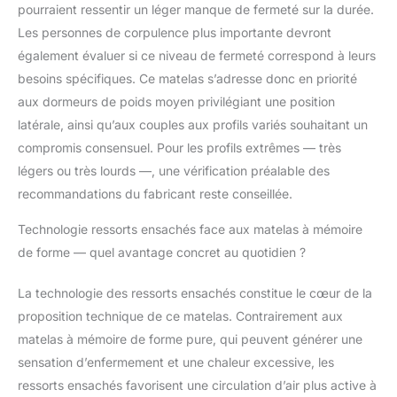
pourraient ressentir un léger manque de fermeté sur la durée.
le matelas reprenne sa
Les personnes de corpulence plus importante devront
forme. Une solution
premium, rapide et
également évaluer si ce niveau de fermeté correspond à leurs
sans contrainte.
besoins spécifiques. Ce matelas s’adresse donc en priorité
Disponible en 4 tailles
aux dormeurs de poids moyen privilégiant une position
90x190, 140x190,
latérale, ainsi qu’aux couples aux profils variés souhaitant un
160x200 et
180x200cm.
compromis consensuel. Pour les profils extrêmes — très
légers ou très lourds —, une vérification préalable des
recommandations du fabricant reste conseillée.
Technologie ressorts ensachés face aux matelas à mémoire
de forme — quel avantage concret au quotidien ?
La technologie des ressorts ensachés constitue le cœur de la
proposition technique de ce matelas. Contrairement aux
matelas à mémoire de forme pure, qui peuvent générer une
sensation d’enfermement et une chaleur excessive, les
ressorts ensachés favorisent une circulation d’air plus active à