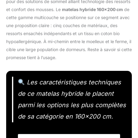
pour des solutions de sommeil alliant technologie des ressorts
et confort des mousses. Le
matelas hybride 160×200 cm
de
cette gamme multicouche se positionne sur ce segment avec
une proposition claire : cinq couches de matériaux, des
ressorts ensachés indépendants et un tissu en coton bio
hypoallergénique. À mi-chemin entre le moelleux et le ferme, il
cible une large population de dormeurs. Reste à savoir si cette
promesse tient à l’usage.
Les caractéristiques techniques
de ce matelas hybride le placent
parmi les options les plus complètes
de sa catégorie en 160×200 cm.